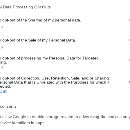
iale”, un istituto esistente solo in Italia, l’1
l Data Processing Opt Outs
o opt-out of the Sharing of my personal data.
 distinzione non può sfuggire. Eppure viene
In
ni fa la Commissione europea quando si è
o opt-out of the Sale of my Personal Data.
egione Sicilia ammonendo, in merito allo
In
sola ordinato dal governatore Musumeci il 22
ono rispettare gli obblighi delle leggi
to opt-out of processing my Personal Data for Targeted
ing.
In
o opt-out of Collection, Use, Retention, Sale, and/or Sharing
ersonal Data that Is Unrelated with the Purposes for which it
lected.
Out
orrettezza fingendo di non sapere che
violate perché, come è noto, si concede
consents
 persino a persone che raccontano storie
itas Diocesana di Palermo il 22 agosto, in un
o allow Google to enable storage related to advertising like cookies on
evice identifiers in apps.
ccidente, ha accusato il governatore