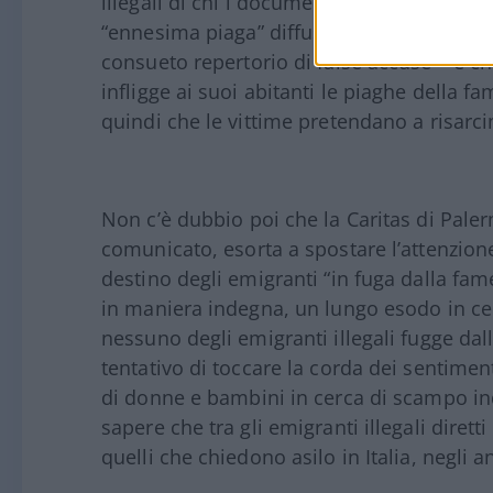
illegali di chi i documenti li butta via; ch
“ennesima piaga” diffusa dal “Nord del pia
consueto repertorio di false accuse – è ch
infligge ai suoi abitanti le piaghe della fa
quindi che le vittime pretendano a risarcime
Non c’è dubbio poi che la Caritas di Pal
comunicato, esorta a spostare l’attenzione d
destino degli emigranti “in fuga dalla fam
in maniera indegna, un lungo esodo in cer
nessuno degli emigranti illegali fugge dal
tentativo di toccare la corda dei sentimen
di donne e bambini in cerca di scampo i
sapere che tra gli emigranti illegali diret
quelli che chiedono asilo in Italia, negli an