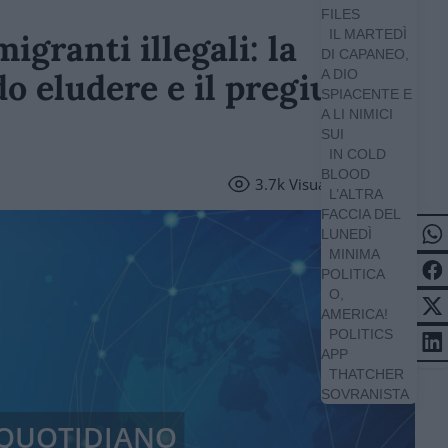
FILES
IL MARTEDÌ
granti illegali: la
DI CAPANEO,
o eludere e il pregiudizio
A DIO
SPIACENTE E
A LI NIMICI
SUI
IN COLD
BLOOD
3.7k
Visualizzazioni
L’ALTRA
FACCIA DEL
LUNEDÌ
MINIMA
POLITICA
O,
AMERICA!
POLITICS
APP
THATCHER
SOVRANISTA
/ QUOTIDIANO