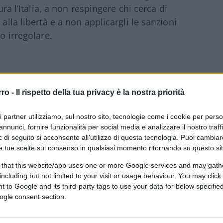
ura l’Italia, a non respingere chi cerca di
alla libertà e a non applicargli le sanzioni
o irregolare.
ccolte in Italia sono circa l’11 per cento di
nettamente di meno. Nel 2016, ad esempio,
rro -
Il rispetto della tua privacy è la nostra priorità
ieste di asilo, l’Italia ha concesso lo status
ri partner utilizziamo, sul nostro sito, tecnologie come i cookie per pers
to dei casi esaminati, il 2,7 per cento del
annunci, fornire funzionalità per social media e analizzare il nostro traff
’Ue ha istituito una forma ulteriore di
 di seguito si acconsente all'utilizzo di questa tecnologia. Puoi cambiar
aria” per chi si trova al di fuori del proprio
e tue scelte sul consenso in qualsiasi momento ritornando su questo si
 rischio effettivo di subire un grave danno”.
 that this website/app uses one or more Google services and may gath
avvero arrivano in Italia per sottrarsi a
including but not limited to your visit or usage behaviour. You may click 
a. A giugno, ad esempio, sono state
 to Google and its third-party tags to use your data for below specifi
ogle consent section.
sono state respinte, l’81 per cento. Hanno
 12 per cento dei richiedenti, protezione