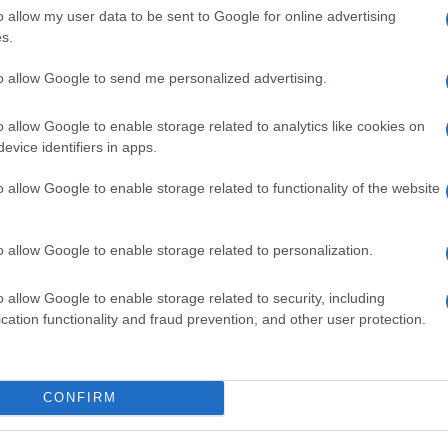
lla mobilità” e di aver scelto “la via
o allow my user data to be sent to Google for online advertising
iminazione”.
s.
to allow Google to send me personalized advertising.
del Nord del mondo, interessati fortemente dal
o allow Google to enable storage related to analytics like cookies on
liberamente in Sicilia, perché i migranti no? Al
evice identifiers in apps.
aesi del Sud del mondo, quanti sono sottoposti
ente, quanti hanno ‘ricevuto’ il
Covid
dal Nord
o allow Google to enable storage related to functionality of the website
costoro no, non possono muoversi liberamente:
 I poveri sono dunque pericolosi, devono essere
o allow Google to enable storage related to personalization.
discriminati”.
o allow Google to enable storage related to security, including
cation functionality and fraud prevention, and other user protection.
uona fede, che davvero non faccia differenza
CONFIRM
 arrivano con passaporto e visto) e quelli