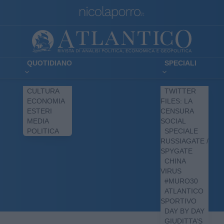
QUOTIDIANO
SPECIALI
CULTURA
TWITTER
ECONOMIA
FILES: LA
ESTERI
CENSURA
MEDIA
SOCIAL
POLITICA
SPECIALE
RUSSIAGATE /
SPYGATE
CHINA
VIRUS
#MURO30
ATLANTICO
SPORTIVO
DAY BY DAY
GIUDITTA’S