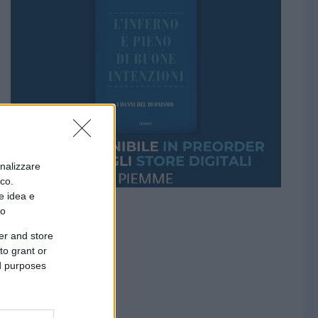
onalizzare
ico.
e idea e
to
er and store
to grant or
ed purposes