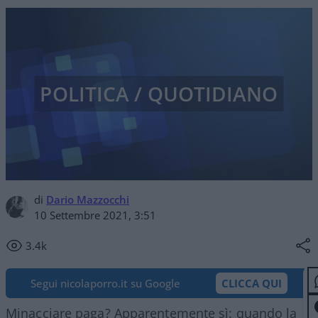
POLITICA / QUOTIDIANO
di
Dario Mazzocchi
10 Settembre 2021, 3:51
3.4k
Segui nicolaporro.it su Google
CLICCA QUI
Minacciare paga? Apparentemente sì: quando la