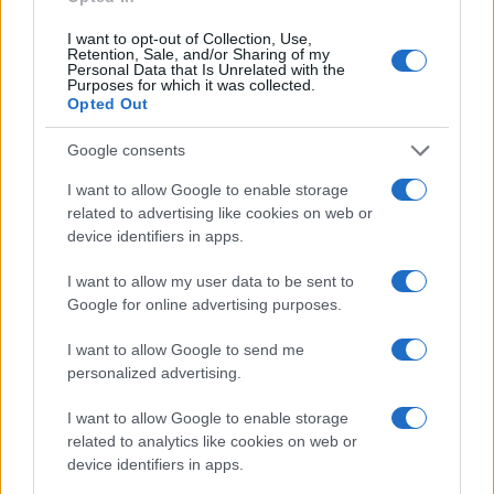
ricevuto così tanta attenzione.
I want to opt-out of Collection, Use,
Retention, Sale, and/or Sharing of my
Personal Data that Is Unrelated with the
Purposes for which it was collected.
Opted Out
L’obbligatorietà genera mostri (
escludere dalla vita
civile chi non si vaccina
) e crea pertanto pericolosi
Google consents
precedenti. La corretta informazione invece
I want to allow Google to enable storage
potrebbe venire in soccorso, ma forse è troppo
related to advertising like cookies on web or
tardi: le posizioni si sono cristallizzate, non sono
device identifiers in apps.
ammesse obiezioni (lo ha fatto notare anche Luca
I want to allow my user data to be sent to
Ricolfi con un
approfondito intervento
per
Google for online advertising purposes.
Fondazione Hume
) e l’uomo comune è messo nel
mirino delle fazioni in guerra, a seconda di ciò che
I want to allow Google to send me
personalized advertising.
pensa.
I want to allow Google to enable storage
Un bel giorno però potrebbe alzare la mano e,
related to analytics like cookies on web or
device identifiers in apps.
sventolando il suo
Green Pass
, obiettare: cosa ce