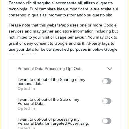
Facendo clic di seguito si acconsente all'utilizzo di questa
Un atteggiamento comprensibile, perché
tecnologia. Puoi cambiare idea e modificare le tue scelte sul
provocato dalla legittima preoccupazione e da
consenso in qualsiasi momento ritornando su questo sito
quella scarsa chiarezza espositiva che ha
Please note that this website/app uses one or more Google
contraddistinto, ad esempio, la somministrazione
services and may gather and store information including but
not limited to your visit or usage behaviour. You may click to
del siero prodotto da
AstraZeneca
. Dunque non è
grant or deny consent to Google and its third-party tags to
sufficiente minacciare, come avvenuto alla vigilia
use your data for below specified purposes in below Google
della stagione estiva (fatelo, o saranno necessarie
consent section.
chiusure mentre siete in vacanza), occorrerebbe
Personal Data Processing Opt Outs
anche saper intercettare quei cittadini che non
credono ai complotti e alle manovre lucrative di
I want to opt-out of the Sharing of my
personal data.
Big Pharma
, ma che per la narrazione in atto
Opted In
vengono disegnati con questi tratti, finendo per
I want to opt-out of the Sale of my
alimentare uno spauracchio che non esiste, come
Personal Data.
dimostrato dal clamoroso flop delle proteste nelle
Opted In
stazioni ferroviarie che avrebbero dovuto bloccare
I want to opt-out of processing my
Personal Data for Targeted Advertising.
il Paese. I veri
no-vax
ringraziano: non hanno mai
Opted In