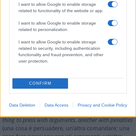
lo avete chiesto a fare di vaccinarci se poi
I want to allow Google to enable storage
intendete chiudere nuovamente? A quel punto
related to functionality of the website or app.
non ci sarebbe minaccia che tiene,
I want to allow Google to enable storage
occorrerebbero davvero risposte sensate che
related to personalization.
vadano ben oltre la soglia da raggiungere per
I want to allow Google to enable storage
tornare alla normalità: a lungo andare nessuno ci
related to security, including authentication
crederebbe più.
functionality and fraud prevention, and other
user protection.
Il filosofo inglese John Locke suggerisce una via
CONFIRM
d’uscita con la
“Lettera sulla tolleranza”
, un
elemento che dovrebbe essere marcato in una
democrazia liberale anche in tempi di emergenza:
Data Deletion
Data Access
Privacy and Cookie Policy
It is one thing to persuade, another to command; one
thing to press with arguments, another with penalties
(una cosa è persuadere, un’altra comandare; una