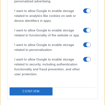
personalized advertising.
conseguenza devastante di tale approccio. Alla
base vi è il paradosso vincente per cui una solidità
I want to allow Google to enable storage
difensiva, anche nucleare, sia garante per
related to analytics like cookies on web or
device identifiers in apps.
appianare e scoraggiare l’aggressività dell’altro
lato del mondo. Ne abbiamo avuto contezza
I want to allow Google to enable storage
proprio con Ronald Reagan e la graduale fine della
related to functionality of the website or app.
Guerra Fredda con l’Unione Sovietica, avvenuta
I want to allow Google to enable storage
senza spargimenti di
related to personalization.
sang
I want to allow Google to enable storage
related to security, including authentication
functionality and fraud prevention, and other
I Repubblicani che hanno preceduto Reagan
user protection.
hanno talvolta ereditato conflitti iniziati dai loro
predecessori Democratici, come Eisenhower con
CONFIRM
la Guerra di Corea o Nixon con il Vietnam. Il primo
concluse il conflitto in poco tempo e il secondo,