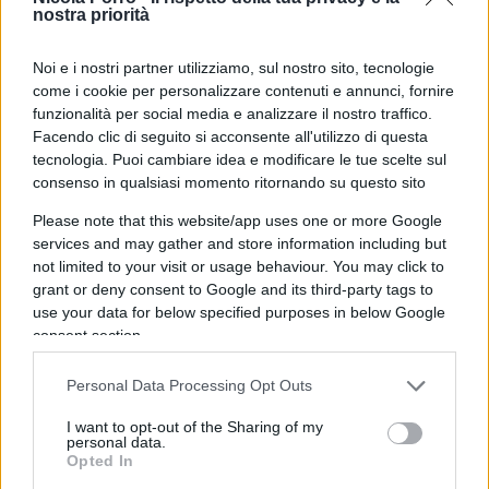
Vietnam (chiusa poi da un repubblicano: Nixon).
nostra priorità
Vi è poi la debole presidenza Carter, fino all’arrivo
di Clinton con i vari conflitti balcanici e nel Kosovo
Noi e i nostri partner utilizziamo, sul nostro sito, tecnologie
come i cookie per personalizzare contenuti e annunci, fornire
degli anni Novanta.
funzionalità per social media e analizzare il nostro traffico.
Facendo clic di seguito si acconsente all'utilizzo di questa
tecnologia. Puoi cambiare idea e modificare le tue scelte sul
consenso in qualsiasi momento ritornando su questo sito
Uno dei fatti più incomprensibili degli ultimi anni
rimane quello dell’assegnazione, nel 2009, del
Please note that this website/app uses one or more Google
services and may gather and store information including but
Nobel per la Pace a Barack Obama che, non meno
not limited to your visit or usage behaviour. You may click to
del predecessore repubblicano George W. Bush, è
grant or deny consent to Google and its third-party tags to
uno dei presidenti che ha maggiormente
use your data for below specified purposes in below Google
consent section.
bombardato durante la sua permanenza a
Washington, proseguendo i conflitti già iniziati
Personal Data Processing Opt Outs
prima della sua elezione e intervenendo in
territori come Libia, Siria e Yemen. In un bilancio
I want to opt-out of the Sharing of my
personal data.
storico ben poco invidiabile, i Democratici del
Opted In
multilateralismo e dell’esportazione della