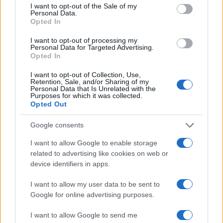
I want to opt-out of the Sale of my
democrazia hanno guerreggiato molto più dei
Personal Data.
Opted In
Repubblicani.
I want to opt-out of processing my
Personal Data for Targeted Advertising.
Sul versante Repubblicano, diviso fra
Opted In
l’unilateralismo alla Reagan e il realismo alla
I want to opt-out of Collection, Use,
Kissinger, si è potuta intravedere una maggior
Retention, Sale, and/or Sharing of my
Personal Data that Is Unrelated with the
capacità nel gestire gli affari esteri evitando
Purposes for which it was collected.
Opted Out
guerre “calde”. Come già anticipato, l’esplicito
credo nella
strong defense
non è inteso come
Google consents
pretesto per scatenare conflitti, semmai come
I want to allow Google to enable storage
deterrenza necessaria al mantenimento della
related to advertising like cookies on web or
stabilità globale. Al netto di interventi militari
device identifiers in apps.
mirati e limitati, come Tripoli, Grenada e Libano
I want to allow my user data to be sent to
negli anni Ottanta e Panama ad inizio anni
Google for online advertising purposes.
Novanta, la politica della deterrenza non ha
causato i disastri troppo spesso annunciati come
I want to allow Google to send me