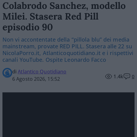
Colabrodo Sanchez, modello
Milei. Stasera Red Pill
episodio 90
Non vi accontentate della “pillola blu” dei media
mainstream, provate RED PILL. Stasera alle 22 su
NicolaPorro.it, Atlanticoquotidiano.it e i rispettivi
canali YouTube. Ospite Leonardo Facco
di
Atlantico Quotidiano
1.4k
0
6 Agosto 2026, 15:52