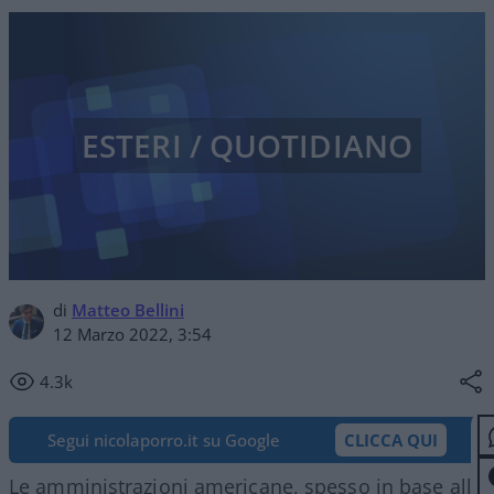
ESTERI / QUOTIDIANO
di
Matteo Bellini
12 Marzo 2022, 3:54
4.3k
Segui nicolaporro.it su Google
CLICCA QUI
Le amministrazioni americane, spesso in base alla