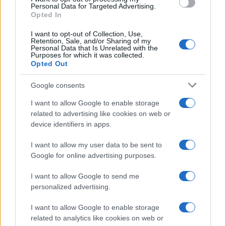
nobile intento di dotare la politica di toni più
Personal Data for Targeted Advertising.
Opted In
sobri, viene meno. E soprattutto la denuncia
dell’odiatore diventa a sua volta odio. Quasi che il
I want to opt-out of Collection, Use,
Retention, Sale, and/or Sharing of my
presunto odiatore, in quanto tale, possa essere
Personal Data that Is Unrelated with the
Purposes for which it was collected.
odiato.
Opted Out
Google consents
In questo senso, la foto delle
sardine
al fianco di
Oliviero Toscani risulta una grave gaffe mediatica
I want to allow Google to enable storage
ma non del tutto sorprendente, visti i precedenti.
related to advertising like cookies on web or
device identifiers in apps.
Farsi ritrarre al fianco del notissimo fotografo
significa approvare più o meno indirettamente il
I want to allow my user data to be sent to
suo linguaggio, esemplificato da alcune uscite
Google for online advertising purposes.
non proprio pacifiche nei confronti di Matteo
I want to allow Google to send me
Salvini e Giorgia Meloni. Il primo descritto come
personalized advertising.
un travestito per via dell’utilizzo delle divise della
I want to allow Google to enable storage
polizia, la seconda bollata come una ritardata,
related to analytics like cookies on web or
brutta e volgare. Un autogol pesante per chi ha