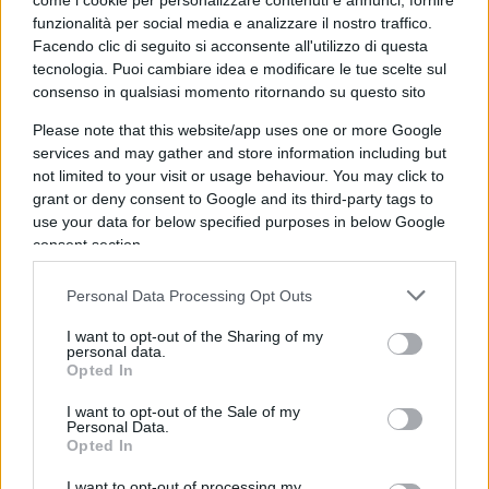
come i cookie per personalizzare contenuti e annunci, fornire
spinosa con una generalizzazione piuttosto
funzionalità per social media e analizzare il nostro traffico.
Facendo clic di seguito si acconsente all'utilizzo di questa
grossolana, si potrebbe affermare che la politica
tecnologia. Puoi cambiare idea e modificare le tue scelte sul
odierna necessiterebbe di un linguaggio più
consenso in qualsiasi momento ritornando su questo sito
moderato e meno aggressivo, capace di superare i
Please note that this website/app uses one or more Google
toni iperconflittuali. Discorso che vale per Salvini
services and may gather and store information including but
e la Meloni, che ci hanno abituato a dichiarazioni
not limited to your visit or usage behaviour. You may click to
decisamente sopra le righe, ma anche per i loro
grant or deny consent to Google and its third-party tags to
use your data for below specified purposes in below Google
avversari che ne denunciano le intemperanze
consent section.
linguistiche. E qui veniamo alle modalità con cui
va combattuto l’odio. Perché se è bene auspicare
Personal Data Processing Opt Outs
una moderazione nel linguaggio, non si vede
I want to opt-out of the Sharing of my
perché chi si propone di combattere l’odio possa
personal data.
Opted In
usare un linguaggio altrettanto aggressivo. Si
pensi alla locuzione
“bestia populista”
utilizzata a
I want to opt-out of the Sale of my
Personal Data.
più riprese dalle
sardine
per descrivere Salvini e i
Opted In
suoi alleati. Adoperando un’espressione simile, il
I want to opt-out of processing my