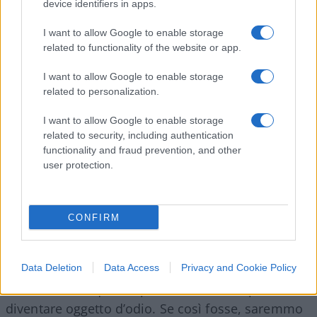
device identifiers in apps.
più volte dichiarato di aver a cuore la riforma del
linguaggio della politica. E che apre una serie di
I want to allow Google to enable storage
related to functionality of the website or app.
interrogativi riguardo alle loro iniziative.
Soprattutto dopo l’uscita con cui Toscani,
I want to allow Google to enable storage
raccontando il confronto con le
sardine
, ha
related to personalization.
sostenuto che a breve Salvini sparirà.
I want to allow Google to enable storage
Un’espressione ancora una volta aggressiva, che
related to security, including authentication
potrebbe essere facilmente inserita nella sfera
functionality and fraud prevention, and other
user protection.
semantica dell’odio.
CONFIRM
Alla luce di questi episodi, viene da chiedersi se la
battaglia contro l’odio sia autentica o se sia un
paravento dietro il quale coprire gli attacchi a
Data Deletion
Data Access
Privacy and Cookie Policy
nemici che, in quanto presunti odiatori, possono
diventare oggetto d’odio. Se così fosse, saremmo