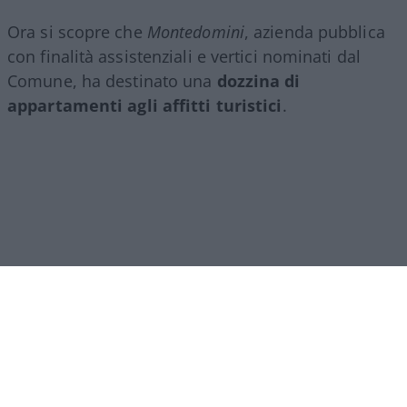
Ora si scopre che
Montedomini
, azienda pubblica
con finalità assistenziali e vertici nominati dal
Comune, ha destinato una
dozzina di
appartamenti agli affitti turistici
.