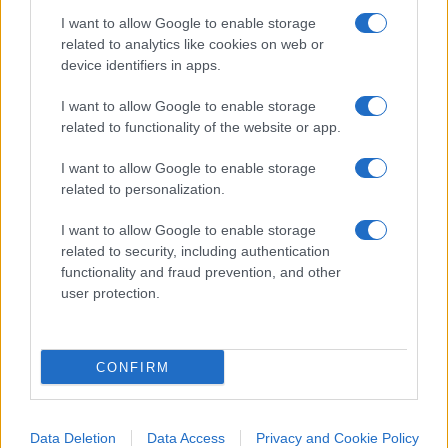
I want to allow Google to enable storage
related to analytics like cookies on web or
device identifiers in apps.
Un accordo che inoltre pone una pesante ipoteca
sui negoziati per le relazioni future, che
I want to allow Google to enable storage
related to functionality of the website or app.
dovrebbero sciogliere anche il nodo del confine
nordirlandese. La spada di Damocle del
backstop
I want to allow Google to enable storage
infatti può essere usata per strappare a Londra
related to personalization.
qualsiasi vantaggio, sia dall’Ue sia dai singoli stati
I want to allow Google to enable storage
su singole rivendicazioni. La Spagna su Gibilterra,
related to security, including authentication
per esempio, la Francia per mantenere l’accesso
functionality and fraud prevention, and other
user protection.
alla pesca in acque britanniche. Lo stesso
presidente francese Macron, lo scorso novembre,
ha fatto riferimento all’importanza del
backstop
CONFIRM
come leva negoziale.
L’Unione europea ha già fatto capire a Londra
Data Deletion
Data Access
Privacy and Cookie Policy