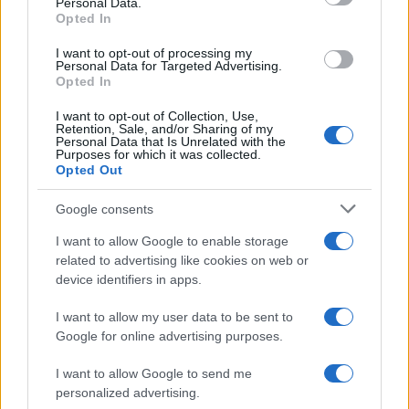
da rendere conveniente scongiurare,
Personal Data.
Opted In
approvandolo, questo rischio – il rischio che il
Regno Unito non lasci affatto la Ue e che l’esito
I want to opt-out of processing my
Personal Data for Targeted Advertising.
referendario del 2016 venga tradito? A quanto
Opted In
pare la risposta è stata negativa.
I want to opt-out of Collection, Use,
Retention, Sale, and/or Sharing of my
Personal Data that Is Unrelated with the
D’altronde, si trattava di una freccia spuntata,
Purposes for which it was collected.
Opted Out
almeno per quei
Brexiteers
non ideologici come
Daniel Hannan che non hanno difficoltà ad
Google consents
ammettere che persino il
Remain
, restare
I want to allow Google to enable storage
nell’Unione, è uno scenario preferibile rispetto al
related to advertising like cookies on web or
pessimo accordo May, che mette insieme il
device identifiers in apps.
“peggio dei due mondi”: mantiene gli aspetti
I want to allow my user data to be sent to
peggiori della membership Ue, senza permettere
Google for online advertising purposes.
al Regno Unito di cogliere le opportunità della
I want to allow Google to send me
Brexit. Una gabbia, una condizione di
personalized advertising.
vassallaggio.