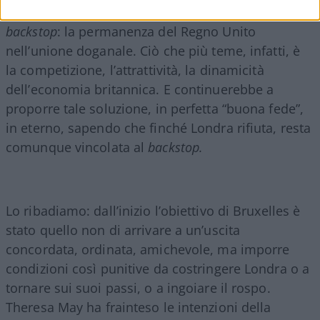
quale sarebbe la via d’uscita al problema del
backstop
: la permanenza del Regno Unito
nell’unione doganale. Ciò che più teme, infatti, è
la competizione, l’attrattività, la dinamicità
dell’economia britannica. E continuerebbe a
proporre tale soluzione, in perfetta “buona fede”,
in eterno, sapendo che finché Londra rifiuta, resta
comunque vincolata al
backstop.
Lo ribadiamo: dall’inizio l’obiettivo di Bruxelles è
stato quello non di arrivare a un’uscita
concordata, ordinata, amichevole, ma imporre
condizioni così punitive da costringere Londra o a
tornare sui suoi passi, o a ingoiare il rospo.
Theresa May ha frainteso le intenzioni della