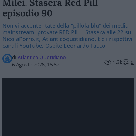
Milei. Stasera Red Pill
episodio 90
Non vi accontentate della “pillola blu” dei media
mainstream, provate RED PILL. Stasera alle 22 su
NicolaPorro.it, Atlanticoquotidiano.it e i rispettivi
canali YouTube. Ospite Leonardo Facco
di
Atlantico Quotidiano
1.3k
0
6 Agosto 2026, 15:52