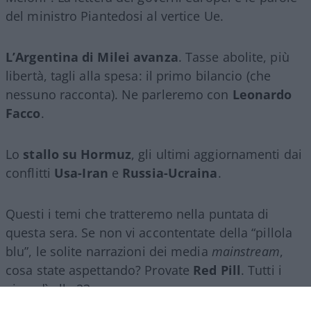
del ministro Piantedosi al vertice Ue.
L’Argentina di Milei avanza
. Tasse abolite, più
libertà, tagli alla spesa: il primo bilancio (che
nessuno racconta). Ne parleremo con
Leonardo
Facco
.
Lo
stallo su Hormuz
, gli ultimi aggiornamenti dai
conflitti
Usa-Iran
e
Russia-Ucraina
.
Questi i temi che tratteremo nella puntata di
questa sera. Se non vi accontentate della “pillola
blu”, le solite narrazioni dei media
mainstream
,
cosa state aspettando? Provate
Red Pill
. Tutti i
giovedì alle 23
su
NicolaPorro.it
,
Atlanticoquotidiano.it
e i rispettivi