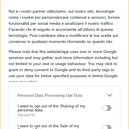
Come si poteva immaginare che chi ha votato per
Noi e i nostri partner utilizziamo, sul nostro sito, tecnologie
come i cookie per personalizzare contenuti e annunci, fornire
lasciare l’Unione europea accettasse il paradosso
funzionalità per social media e analizzare il nostro traffico.
di uscire da un trattato (la membership Ue) che
Facendo clic di seguito si acconsente all'utilizzo di questa
prevedeva una clausola di uscita, per entrare in
tecnologia. Puoi cambiare idea e modificare le tue scelte sul
un accordo con la stessa controparte (il
backstop
)
consenso in qualsiasi momento ritornando su questo sito
che non ne prevede?
Please note that this website/app uses one or more Google
services and may gather and store information including but
not limited to your visit or usage behaviour. You may click to
grant or deny consent to Google and its third-party tags to
Bocciando il mio accordo, la Brexit si allontana,
use your data for below specified purposes in below Google
consent section.
rischiate addirittura che non ci sia alcuna Brexit,
questo l’argomento usato fino all’ultimo minuto
Personal Data Processing Opt Outs
dalla stessa May per cercare di convincere i
Brexiteers
. Dunque, ecco la domanda politica a cui
I want to opt-out of the Sharing of my
personal data.
erano chiamati a rispondere con il voto di ieri
Opted In
sera: l’accordo May porta a casa abbastanza Brexit
I want to opt-out of the Sale of my