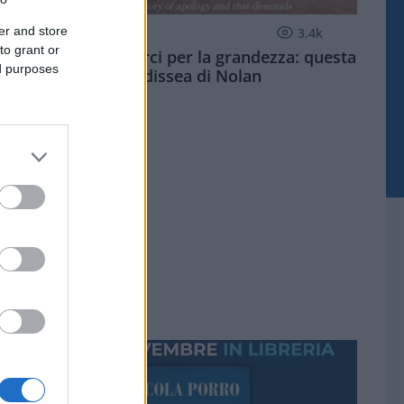
er and store
CULTURA
3.4k
to grant or
Dobbiamo scusarci per la grandezza: questa
ed purposes
è l'Odissea di Nolan