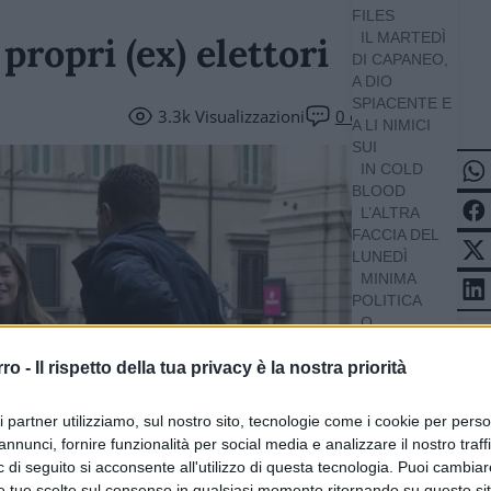
FILES
IL MARTEDÌ
 propri (ex) elettori
DI CAPANEO,
A DIO
SPIACENTE E
3.3k
Visualizzazioni
0
commenti
A LI NIMICI
SUI
IN COLD
BLOOD
L’ALTRA
FACCIA DEL
LUNEDÌ
MINIMA
POLITICA
O,
AMERICA!
POLITICS
rro -
Il rispetto della tua privacy è la nostra priorità
APP
THATCHER
ri partner utilizziamo, sul nostro sito, tecnologie come i cookie per pers
SOVRANISTA
annunci, fornire funzionalità per social media e analizzare il nostro traff
 di seguito si acconsente all'utilizzo di questa tecnologia. Puoi cambiar
e tue scelte sul consenso in qualsiasi momento ritornando su questo si