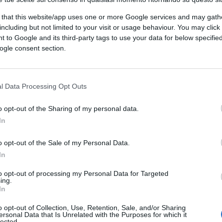
 that this website/app uses one or more Google services and may gath
including but not limited to your visit or usage behaviour. You may click 
 to Google and its third-party tags to use your data for below specifi
ogle consent section.
l Data Processing Opt Outs
o opt-out of the Sharing of my personal data.
 arriva agli uffici della presidenza del Consiglio in largo Chigi, Roma, 06
In
NSA/ ANGELO CARCONI
o opt-out of the Sale of my Personal Data.
In
ferite su Google
CLICCA QUI
to opt-out of processing my Personal Data for Targeted
ing.
alla formazione del Governo Conte, in una
In
un improvviso “risveglio” della sinistra
o opt-out of Collection, Use, Retention, Sale, and/or Sharing
ersonal Data that Is Unrelated with the Purposes for which it
orica – dovrebbero rappresentare
lected.