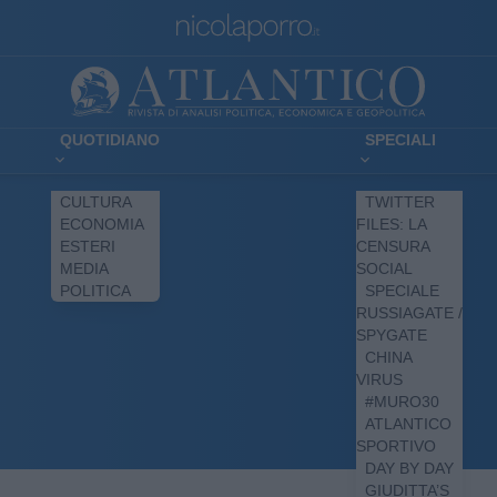
QUOTIDIANO
SPECIALI
CULTURA
TWITTER
ECONOMIA
FILES: LA
ESTERI
CENSURA
MEDIA
SOCIAL
POLITICA
SPECIALE
RUSSIAGATE /
SPYGATE
CHINA
VIRUS
#MURO30
ATLANTICO
SPORTIVO
DAY BY DAY
GIUDITTA’S