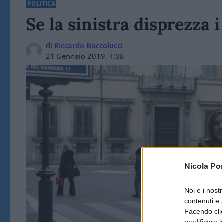
POLITICA
Se la sinistra disprezza i
di
Riccardo Boccolucci
21 Gennaio 2019, 4:08
Nicola Po
Noi e i nost
contenuti e 
Facendo clic
modificare l