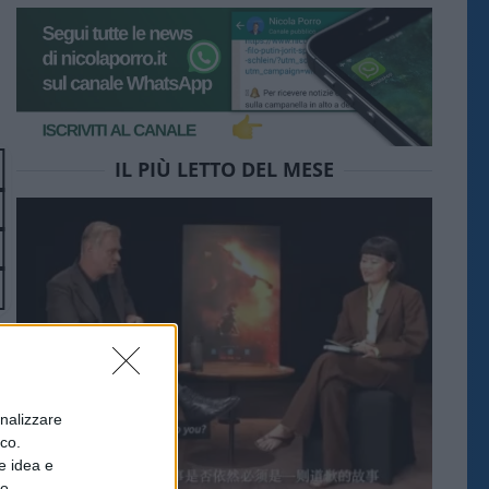
IL PIÙ LETTO DEL MESE
onalizzare
ico.
e idea e
to