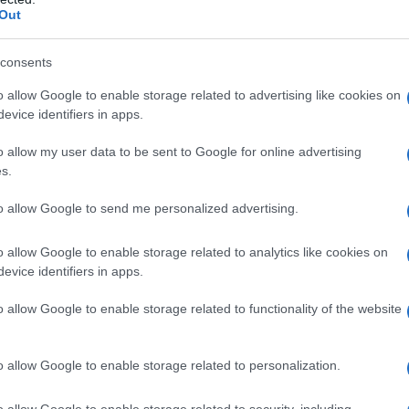
Out
consents
ltimi anni hanno detenuto ogni singola
o allow Google to enable storage related to advertising like cookies on
evice identifiers in apps.
e, sembrano aver dimenticato la loro
ai aver raggiunto risultati di rilievo, essi
o allow my user data to be sent to Google for online advertising
il potere – di avere le ricette per ogni
s.
verde. Consiglio una cura di fosforo,
to allow Google to send me personalized advertising.
o allow Google to enable storage related to analytics like cookies on
tegno di questa tesi riguarda Maria Elena
evice identifiers in apps.
lcato prepotentemente i palcoscenici della
o allow Google to enable storage related to functionality of the website
dei suoi ultimi tweet riguardanti il reddito di
to sussidio), si riferisce a coloro che
o allow Google to enable storage related to personalization.
taliani in difficoltà, come “gente in
i famiglia con cinque euro in banca,
o allow Google to enable storage related to security, including