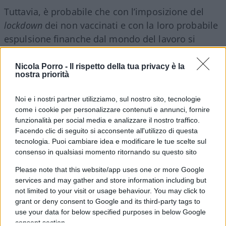
Tuttavia, è probabile che con l’imposizione del
lockdown
dei non vaccinati e con la loro probabile
espulsione finanche dal mondo del lavoro si
esaurirà definitivamente per il governo la
possibilità di sfruttare ulteriormente questo capro
Nicola Porro -
Il rispetto della tua privacy è la
nostra priorità
espiatorio per tenere saldo il consenso popolare
sulla gestione della pandemia. Abbastanza
Noi e i nostri partner utilizziamo, sul nostro sito, tecnologie
improbabile, va detto, che le ultime misure ai
come i cookie per personalizzare contenuti e annunci, fornire
danni dei
no-vax
possano modificare
funzionalità per social media e analizzare il nostro traffico.
Facendo clic di seguito si acconsente all'utilizzo di questa
sensibilmente le dinamiche di contagio alle quali
tecnologia. Puoi cambiare idea e modificare le tue scelte sul
stiamo assistendo in questi giorni.
consenso in qualsiasi momento ritornando su questo sito
Please note that this website/app uses one or more Google
Se i contagi, come prevedibile, resteranno alti e se
services and may gather and store information including but
dovessero salire anche i livelli di occupazione
not limited to your visit or usage behaviour. You may click to
grant or deny consent to Google and its third-party tags to
delle terapie intensive, il governo si troverebbe a
use your data for below specified purposes in below Google
dover prendere decisioni che non riguardano più
consent section.