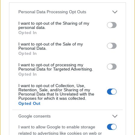
piccole minoranze “impopolari” e quindi
“sacrficabili” con successo, bensì il complesso
Personal Data Processing Opt Outs
della popolazione. Le strade possibili sarebbero
I want to opt-out of the Sharing of my
solamente due. La prima sarebbe quella di
personal data.
Opted In
tornare all’introduzione di forme di
lockdown
generalizzate.
I want to opt-out of the Sale of my
Personal Data.
Opted In
I want to opt-out of processing my
Personal Data for Targeted Advertising.
La seconda sarebbe, invece, la presa d’atto che è
Opted In
necessario uscire dalla logica emergenziale ed
I want to opt-out of Collection, Use,
attestarsi su una convivenza definitiva con il virus,
Retention, Sale, and/or Sharing of my
Personal Data that Is Unrelated with the
con alcune precauzioni di buon senso certamente,
Purposes for which it was collected.
ma senza più “regole di Stato”, restrizioni,
Opted Out
quarantene, isolamenti, didattica a distanza,
Google consents
tamponi e certificati – accettando l’eventuale
I want to allow Google to enable storage
aumento della mortalità con lo stesso
related to advertising like cookies on web or