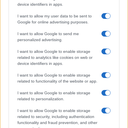
atteggiamento razionale con cui si affrontano
device identifiers in apps.
molti altri rischi connaturati alla vita umana.
I want to allow my user data to be sent to
Google for online advertising purposes.
Entrambe queste strade rappresenterebbero una
sconfitta per il modo ideologico in cui, da tempo,
I want to allow Google to send me
personalized advertising.
il governo ha impostato la campagna vaccinale.
I want to allow Google to enable storage
related to analytics like cookies on web or
device identifiers in apps.
Un nuovo
lockdown
per tutti rappresenterebbe la
sconfessione della campagna vaccinale nei
I want to allow Google to enable storage
termini in cui essa, per mesi, è stata presentata e
related to functionality of the website or app.
comunicata, cioè come sostanziale panacea per
I want to allow Google to enable storage
questa pandemia. Viceversa, il “liberi-tutti”
related to personalization.
sarebbe la sconfessione dell’”assolutismo
I want to allow Google to enable storage
sanitario” e dell’idea della lotta al
Covid
eretta ad
related to security, including authentication
unico criterio ordinatore delle politiche pubbliche
functionality and fraud prevention, and other