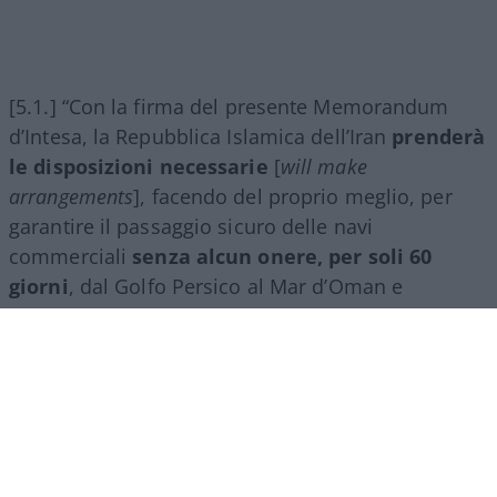
[5.1.] “Con la firma del presente Memorandum
d’Intesa, la Repubblica Islamica dell’Iran
prenderà
le disposizioni necessarie
[
will make
arrangements
], facendo del proprio meglio, per
garantire il passaggio sicuro delle navi
commerciali
senza alcun onere, per soli 60
giorni
, dal Golfo Persico al Mar d’Oman e
viceversa”.
[5.2.] “Il traffico delle navi commerciali
inizierà
immediatamente
e, tenuto conto della necessità
di rimuovere gli ostacoli tecnici e militari, e dello
sminamento da parte della Repubblica Islamica