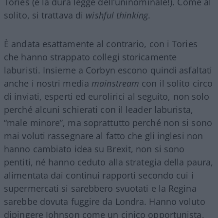
Tories (è la dura legge dell’uninominale!). Come al
solito, si trattava di
wishful thinking
.
È andata esattamente al contrario, con i Tories
che hanno strappato collegi storicamente
laburisti. Insieme a Corbyn escono quindi asfaltati
anche i nostri media
mainstream
con il solito circo
di inviati, esperti ed eurolirici al seguito, non solo
perché alcuni schierati con il leader laburista,
“male minore”, ma soprattutto perché non si sono
mai voluti rassegnare al fatto che gli inglesi non
hanno cambiato idea su Brexit, non si sono
pentiti, né hanno ceduto alla strategia della paura,
alimentata dai continui rapporti secondo cui i
supermercati si sarebbero svuotati e la Regina
sarebbe dovuta fuggire da Londra. Hanno voluto
dipingere Johnson come un cinico opportunista,