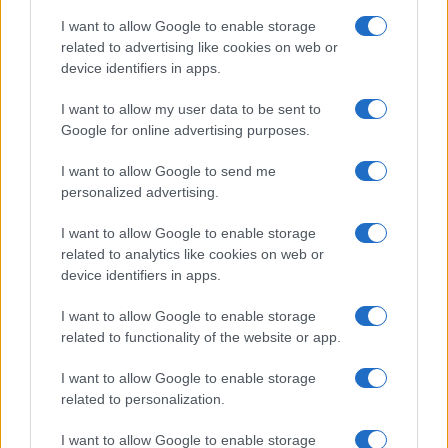
essere la causa prima dell’impasse, con i suoi
I want to allow Google to enable storage
tentennamenti e i suoi passi indietro, Johnson ha
related to advertising like cookies on web or
saputo ribaltare questa percezione, assumendo
device identifiers in apps.
da subito una posizione molto netta e,
I want to allow my user data to be sent to
soprattutto, ottimistica su Brexit (uscita con o
Google for online advertising purposes.
senza accordo entro il 31 ottobre) e lasciando ai
suoi avversari la paternità di arrocchi, rinvii,
I want to allow Google to send me
personalized advertising.
bizantinismi e confusione. Anche Theresa May
diceva di voler
deliver Brexit
, ma in lei era
I want to allow Google to enable storage
palpabile la paura, la scarsa convinzione nella
related to analytics like cookies on web or
device identifiers in apps.
scelta di lasciare l’Unione europea, la logica di
riduzione del danno con la quale ha approcciato i
I want to allow Google to enable storage
negoziati, venendo letteralmente sbranata da
related to functionality of the website or app.
Bruxelles, mentre Johnson ha incarnato la fiducia,
I want to allow Google to enable storage
la visione di una Brexit che oltre ai rischi presenta
related to personalization.
anche l’opportunità di
“Unleash Britain’s Potential”
.
I want to allow Google to enable storage