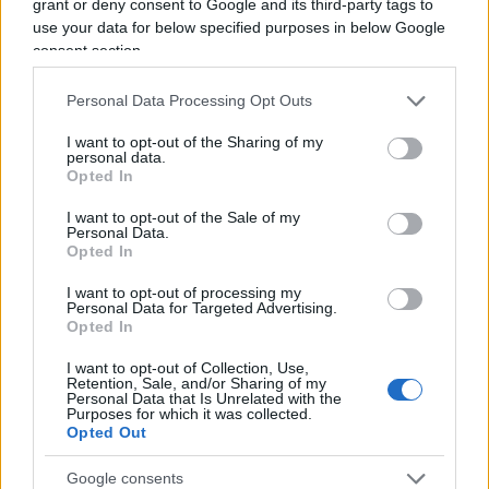
grant or deny consent to Google and its third-party tags to
stanchezza dell’elettorato per lo stallo su Brexit, il
use your data for below specified purposes in below Google
risentimento per i ripetuti tentativi di ribaltare
consent section.
l’esito referendario, che Johnson ha saputo
Personal Data Processing Opt Outs
interpretare al meglio: gli elettori a quanto pare
avevano proprio una gran voglia di
“Get Brexit
I want to opt-out of the Sharing of my
personal data.
Done”
. L’immobilismo, l’indecisione, è quanto di
Opted In
più lontano dallo spirito degli inglesi. Occorreva
I want to opt-out of the Sale of my
dare una spallata ad un Parlamento bloccato sulla
Personal Data.
Opted In
questione più delicata dal Dopoguerra ad oggi, un
mandato forte e chiaro al primo ministro per
I want to opt-out of processing my
Personal Data for Targeted Advertising.
risolvere la matassa e tornare a occuparsi delle
Opted In
tante faccende domestiche passate in secondo
I want to opt-out of Collection, Use,
piano, ma che stanno a cuore ai britannici
Retention, Sale, and/or Sharing of my
Personal Data that Is Unrelated with the
probabilmente più dei rapporti con l’Ue.
Purposes for which it was collected.
Opted Out
Mentre la May aveva trasmesso la sensazione di
Google consents