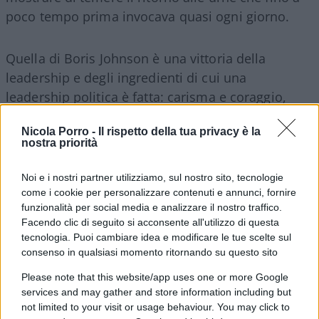
poco tempo prima invocava quasi ogni giorno.
Quella di Boris Johnson è una vittoria della
leadership e degli ingredienti di cui una
leadership politica è fatta: carisma e coraggio,
chiarezza e sintonia con gli elettori, strategia e
Nicola Porro -
Il rispetto della tua privacy è la
abilità nel muoversi nelle istituzioni. I suoi eccessi
nostra priorità
comunicativi non sono fine a se stessi, ma il
veicolo di argomenti forti e di una strategia
Noi e i nostri partner utilizziamo, sul nostro sito, tecnologie
precisa. Fin dal giorno in cui è entrato al Numero
come i cookie per personalizzare contenuti e annunci, fornire
funzionalità per social media e analizzare il nostro traffico.
10 di Downing Street, una ventata di energia e
Facendo clic di seguito si acconsente all'utilizzo di questa
concretezza ha spazzato via il grigiore e le
tecnologia. Puoi cambiare idea e modificare le tue scelte sul
insicurezze trasmesse dalla May.
consenso in qualsiasi momento ritornando su questo sito
Please note that this website/app uses one or more Google
services and may gather and store information including but
not limited to your visit or usage behaviour. You may click to
Brexit done
, ma non solo. Fattore decisivo la