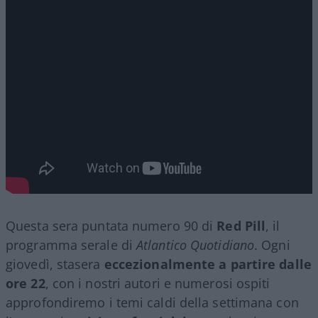
Questa sera puntata numero 90 di
Red Pill
, il
programma serale di
Atlantico Quotidiano
. Ogni
giovedì, stasera
eccezionalmente a partire dalle
ore 22
, con i nostri autori e numerosi ospiti
approfondiremo i temi caldi della settimana con