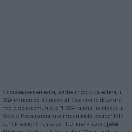
E conseguentemente, anche in politica estera, i
DSA mirano ad allineare gli Usa con le dittature
neo e post-comuniste: “I DSA hanno incolpato la
Nato e l’espansionismo imperialista occidentale
per l’invasione russa dell’Ucraina – scrive
Jake
Altman
, che ha abbandonato i DSA quando questi