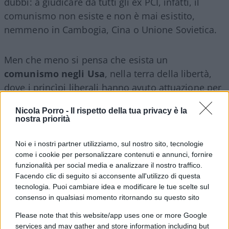
dubbi: a giudicare da tutti gli ex PCI, infatti, il
comunismo non esiste e non è mai esistito,
nemmeno in Cambogia, Cina o Unione Sovietica.
Men che meno si pensa che esista un
comunismo negli Usa
, nella terra della libertà,
dove i princìpi liberali hanno avuto attuazione per
la prima volta e tuttora plasmano il sistema
Nicola Porro -
Il rispetto della tua privacy è la
americano. Crea confusione anche il nome:
nostra priorità
Socialisti Democratici
è una definizione di un
movimento riformista e moderato, in Italia. I
Noi e i nostri partner utilizziamo, sul nostro sito, tecnologie
come i cookie per personalizzare contenuti e annunci, fornire
comunisti per insultare qualcuno di sinistra che
funzionalità per social media e analizzare il nostro traffico.
vedevano come traditore al servizio della
Facendo clic di seguito si acconsente all'utilizzo di questa
borghesia gli davano del
“socialdemocratico”
.
tecnologia. Puoi cambiare idea e modificare le tue scelte sul
consenso in qualsiasi momento ritornando su questo sito
Please note that this website/app uses one or more Google
services and may gather and store information including but