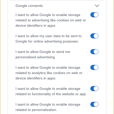
Israele: in Italia anche il governo di centrodestra
Google consents
vanta di
aver sospeso nuovi contratti
di
I want to allow Google to enable storage
cooperazione militare con lo Stato ebraico, dopo
related to advertising like cookies on web or
che questo ha subito il pogrom del 7 Ottobre.
device identifiers in apps.
I want to allow my user data to be sent to
Gli obiettivi del DSA
Google for online advertising purposes.
Ma allora non sono comunisti? Per ora no, ma
I want to allow Google to send me
personalized advertising.
vorrebbero esserlo. Per ora no, perché comunque
si muovono nella politica americana, in un
I want to allow Google to enable storage
contesto fortemente liberale e decentrato, molto
related to analytics like cookies on web or
device identifiers in apps.
più che nei più liberi Paesi europei. E quindi
devono limitarsi a proporre quel che si può
I want to allow Google to enable storage
introdurre subito, considerando gli attuali rapporti
related to functionality of the website or app.
di forze. Però, lasciandoli fare,
punterebbero alla
I want to allow Google to enable storage
rivoluzione comunista
. Lo dicono e lo scrivono
related to personalization.