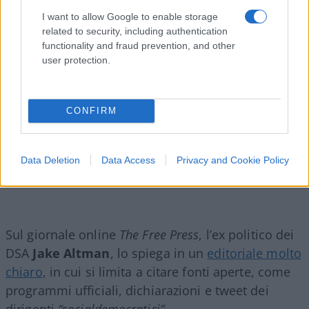
apertamente.
I want to allow Google to enable storage
related to security, including authentication
functionality and fraud prevention, and other
user protection.
CONFIRM
Data Deletion
Data Access
Privacy and Cookie Policy
Sul giornale online
The Free Press
, l’ex politico dei
DSA
Jake Altman
, lo spiega in un
editoriale molto
chiaro
, in cui si limita a citare fonti aperte, come
programmi ufficiali, dichiarazioni e tweet dei