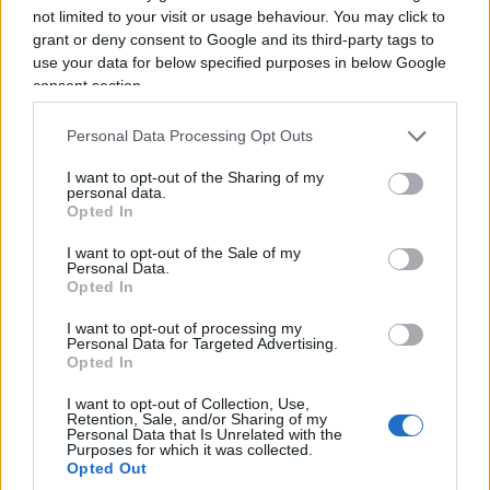
not limited to your visit or usage behaviour. You may click to
grant or deny consent to Google and its third-party tags to
use your data for below specified purposes in below Google
consent section.
Personal Data Processing Opt Outs
I want to opt-out of the Sharing of my
personal data.
Opted In
I want to opt-out of the Sale of my
Personal Data.
Quindi anche i DSA sono moderati di sinistra?
Opted In
Quando si legge, nei programmi dei candidati da
I want to opt-out of processing my
loro sostenuti, che vogliono la patrimoniale,
in
Personal Data for Targeted Advertising.
Italia non fa alcun effetto
: anche la nostra
Opted In
sinistra e
persino qualche “liberale”
la vorrebbe
I want to opt-out of Collection, Use,
imporre. Quando si legge che vogliono la sanità
Retention, Sale, and/or Sharing of my
Personal Data that Is Unrelated with the
pubblica per tutti, beh… da noi c’è già. Quando si
Purposes for which it was collected.
Opted Out
legge che vogliono eliminare ogni sostegno a