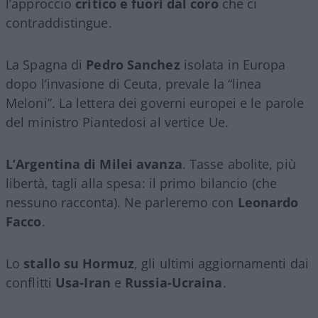
l’approccio
critico e fuori dal coro
che ci
contraddistingue.
La Spagna di
Pedro Sanchez
isolata in Europa
dopo l’invasione di Ceuta, prevale la “linea
Meloni”. La lettera dei governi europei e le parole
del ministro Piantedosi al vertice Ue.
L’Argentina di Milei avanza
. Tasse abolite, più
libertà, tagli alla spesa: il primo bilancio (che
nessuno racconta). Ne parleremo con
Leonardo
Facco
.
Lo
stallo su Hormuz
, gli ultimi aggiornamenti dai
conflitti
Usa-Iran
e
Russia-Ucraina
.