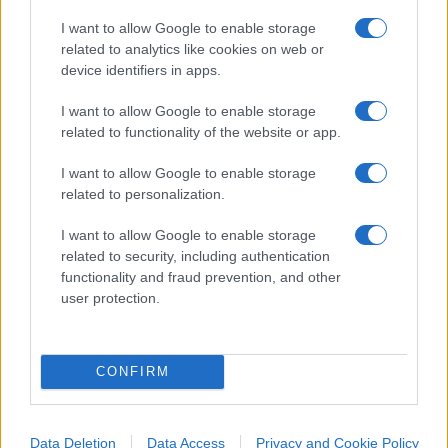
sondaggistici.
I want to allow Google to enable storage
Imprevedibili saranno gli esiti di tale
related to analytics like cookies on web or
consolidamento sui rapporti interni alla
device identifiers in apps.
coalizione; si andrà al voto prima delle europee?
I want to allow Google to enable storage
Salvini riuscirà fino a maggio a mantenere questa
related to functionality of the website or app.
forza? Chissà, l’unica certezza è che tra l’incudine
(il giudizio del corpo elettorale) e il martello
I want to allow Google to enable storage
related to personalization.
(l’iniziativa della magistratura) si trovi un partito
politico, il Movimento 5 Stelle, reso strumento
I want to allow Google to enable storage
d’attacco – o di difesa- a sua insaputa.
related to security, including authentication
functionality and fraud prevention, and other
user protection.
#COSTITUZIONE
#GIUSTIZIA
#GOVERNO
#IMMIGRAZIONE
#IMMUNITÀ PARLAMENTARE
#MATTEO SALVINI
#MOVIMENTO 5 STELLE
CONFIRM
#PARLAMENTO
Data Deletion
Data Access
Privacy and Cookie Policy