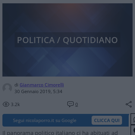
POLITICA / QUOTIDIANO
di
Gianmarco Cimorelli
30 Gennaio 2019, 5:34
3.2k
0
Segui nicolaporro.it su Google
CLICCA QUI
Il panorama politico italiano ci ha abituati ad