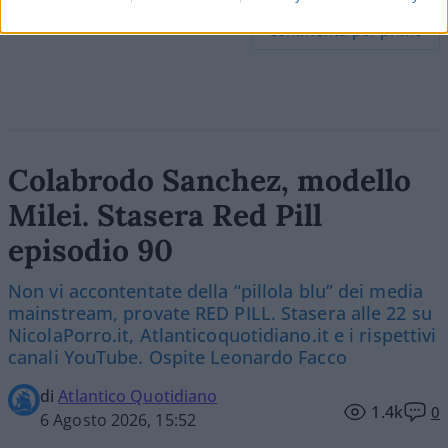
Commenta per primo
Colabrodo Sanchez, modello
Milei. Stasera Red Pill
episodio 90
Non vi accontentate della “pillola blu” dei media
mainstream, provate RED PILL. Stasera alle 22 su
NicolaPorro.it, Atlanticoquotidiano.it e i rispettivi
canali YouTube. Ospite Leonardo Facco
di
Atlantico Quotidiano
1.4k
0
6 Agosto 2026, 15:52