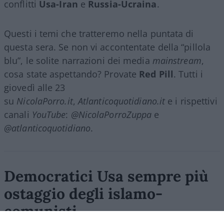
conflitti
Usa-Iran
e
Russia-Ucraina
.
Questi i temi che tratteremo nella puntata di
questa sera. Se non vi accontentate della “pillola
blu”, le solite narrazioni dei media
mainstream
,
cosa state aspettando? Provate
Red Pill
. Tutti i
giovedì alle 23
su
NicolaPorro.it
,
Atlanticoquotidiano.it
e i rispettivi
canali
YouTube
:
@NicolaPorroZuppa
e
@atlanticoquotidiano
.
Democratici Usa sempre più
ostaggio degli islamo-
comunisti