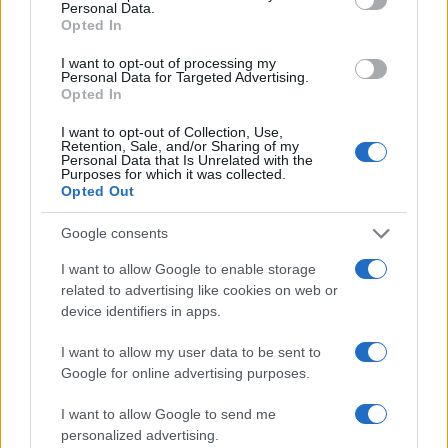
Personal Data.
feroce giudizio pubblico, fors’anche sacrosanto
Opted In
verrebbe da dire – considerando la linea, più volte
I want to opt-out of processing my
espressa, sulla giustizia – certamente ingiusto dati
Personal Data for Targeted Advertising.
Opted In
i presupposti scaturenti ovvero l’ingerenza esterna
nell’indirizzo del Governo da parte del terzo potere
I want to opt-out of Collection, Use,
Retention, Sale, and/or Sharing of my
dello Stato.
Personal Data that Is Unrelated with the
Purposes for which it was collected.
Opted Out
Google consents
Un voto di segno positivo, ipotesi improbabile a
causa della già detta discesa nei sondaggi,
I want to allow Google to enable storage
related to advertising like cookies on web or
potrebbe provocare la caduta del governo, con
device identifiers in apps.
effetti disastrosi per il partito di Grillo che
vedrebbe venir meno la fiducia riposta da un
I want to allow my user data to be sent to
pezzo di elettorato nel “governo del cambiamento”
Google for online advertising purposes.
. In entrambi i casi la Lega ne uscirà rafforzata, sia
I want to allow Google to send me
in vista delle elezioni europee e sia in termini
personalized advertising.