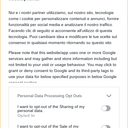
pubblico nell’esercizio della funzione di Governo”.
Noi e i nostri partner utilizziamo, sul nostro sito, tecnologie
Ben oltre l’imminente valutazione da compiersi in
come i cookie per personalizzare contenuti e annunci, fornire
assemblea, andranno gli effetti della decisione
funzionalità per social media e analizzare il nostro traffico.
Facendo clic di seguito si acconsente all'utilizzo di questa
presa. Il quadro politico di certo è complesso, le
tecnologia. Puoi cambiare idea e modificare le tue scelte sul
opposizioni ben conoscono i contrasti, i dissidi e i
consenso in qualsiasi momento ritornando su questo sito
malumori interni all’esecutivo tra Movimento 5
Please note that this website/app uses one or more Google
Stelle e Lega.
services and may gather and store information including but
Qualunque risultato emerga dall’aula, il
not limited to your visit or usage behaviour. You may click to
movimento ne uscirà scalfito. Di Maio & Co. si
grant or deny consent to Google and its third-party tags to
use your data for below specified purposes in below Google
trovano in una posizione scomodissima, nelle
consent section.
ultime rilevazioni il movimento perde consenso
vertiginosamente, al contrario della Lega che
Personal Data Processing Opt Outs
aumenta il proprio bacino elettorale, arrivando al
I want to opt-out of the Sharing of my
32 per cento (sondaggi
Swg
). Un voto contrario da
personal data.
Opted In
parte dei senatori del Movimento 5 Stelle,
sottoporrebbe il Movimento stesso ad un aspro e
I want to opt-out of the Sale of my