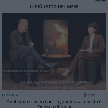
El Sayed vince le primarie democratiche per il
Senato in Michigan. I candidati DSA vincono
ovunque prevalga un elettorato di immigrati che
non intendono integrarsi e giovani influenzati da
prof marxisti
di
Stefano Magni
2k
0
6 Agosto 2026, 5:57