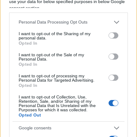
Invece, per più di un mese siamo sprofondati in
use your data for below specified purposes in below Google
un teatrino di dichiarazioni sardinesche tipo
“il
consent section.
vero virus è il razzismo”
,
“la mascherina della
Personal Data Processing Opt Outs
cultura”
,
“abbraccia un cinese”
, tutto ciò mentre
l’ambasciatore cinese ci intimidiva se solo
I want to opt-out of the Sharing of my
personal data.
provavamo a controllare i flussi o ad applicare
Opted In
quarantene ai
runners
della Via della Seta che
I want to opt-out of the Sale of my
tornavano dagli entusiasmanti festeggiamenti per
Personal Data.
Opted In
l’inizio dell’
anno del topo
.
I want to opt-out of processing my
Personal Data for Targeted Advertising.
Alla farsa poi è seguita la tragedia: invece di tener
Opted In
fuori il virus, ci siamo chiusi in casa, con una
I want to opt-out of Collection, Use,
dinamica simile a quella che porta le società
Retention, Sale, and/or Sharing of my
Personal Data that Is Unrelated with the
europee a militarizzare le città dopo aver escluso
Purposes for which it was collected.
Opted Out
come blasfema ogni seria politica di filtro dei
flussi migratori da regioni calde.
Google consents