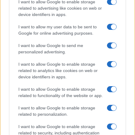
I want to allow Google to enable storage
related to advertising like cookies on web or
device identifiers in apps.
La tragedia diventa materia del racconto di Cenci:
un ritratto caustico ed efficace di quel che è stato
I want to allow my user data to be sent to
e che ancora è. Federico Cenci ci parla di un’Italia
Google for online advertising purposes.
risucchiata in un triste
dejà vu
da Germania Est in
I want to allow Google to send me
cui il Canale Unico televisivo celebra gli aerei
personalized advertising.
carichi di beni che vengono dalla grande
Repubblica sorella della Stella Rossa; in cui gli
I want to allow Google to enable storage
related to analytics like cookies on web or
speaker della propaganda descrivono come
device identifiers in apps.
satrapo pazzo il premier di oltre cortina dalla
capigliatura bizzarra che ha osato mettere in
I want to allow Google to enable storage
related to functionality of the website or app.
dubbio l’efficacia del nostro sistema.
I want to allow Google to enable storage
Nella Berlino Est 2.0 risuonano gli slogan del
related to personalization.
Mega Partito Unico: “State in casa! È per il vostro
I want to allow Google to enable storage
bene!” E in un clima sempre più ostile, infestato
related to security, including authentication