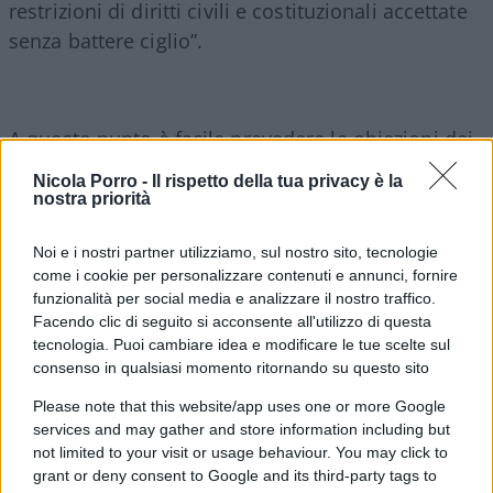
restrizioni di diritti civili e costituzionali accettate
senza battere ciglio”.
A questo punto è facile prevedere le obiezioni dei
“serraglisti”: “Ma cosa volevate? Una strage? Non
Nicola Porro -
Il rispetto della tua privacy è la
vi accorgete che il governo chiudendoci in casa ci
nostra priorità
ha salvato la vita?” In verità avremmo voluto,
Noi e i nostri partner utilizziamo, sul nostro sito, tecnologie
proprio per evitare una strage che di fatto c’è
come i cookie per personalizzare contenuti e annunci, fornire
stata, che l’Italia si fosse comportata come quei
funzionalità per social media e analizzare il nostro traffico.
Paesi asiatici più vicini geograficamente al
Facendo clic di seguito si acconsente all'utilizzo di questa
colosso cinese, ma meno dipendenti
tecnologia. Puoi cambiare idea e modificare le tue scelte sul
consenso in qualsiasi momento ritornando su questo sito
geopoliticamente: un avvertimento del pericolo
con riflessi rapidi, un controllo dei flussi,
Please note that this website/app uses one or more Google
services and may gather and store information including but
tracciamenti delle catene di contagio, screening di
not limited to your visit or usage behaviour. You may click to
massa, comportamenti pragmatici insomma.
grant or deny consent to Google and its third-party tags to