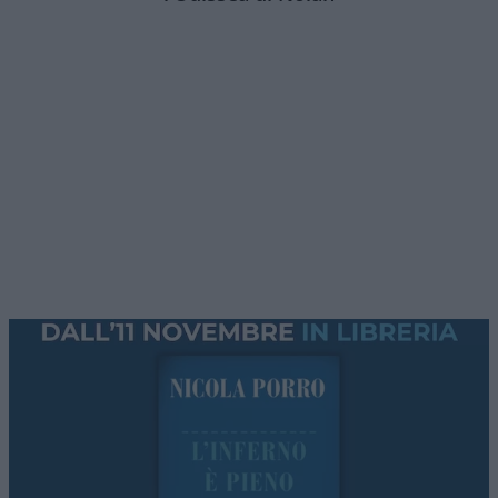
Un altro candidato al Senato sponsorizzato dal
Democratic Socialists of America
(DSA) ha vinto le
elezioni primarie del Partito Democratico nel
Michigan. Non nasconde il suo estremismo. Non
lo ha mai fatto. Questo candidato,
Abdul El
Sayed
, immigrato egiziano di seconda
generazione, ha puntato molto sull’
antisionismo
militante e radicale
, arrivando a giustificare
(dopo una condanna di rito) l’attentato alla
sinagoga di Bloomfield, definendolo parte dello
stesso “ciclo di violenza” assieme agli attacchi
israeliani in Libano e in Iran.
Il nucleo del programma di El Sayed, che è un