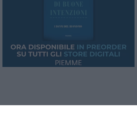
medico ed è stato direttore del Dipartimento della
Salute della città di Detroit, comunque riguarda
sanità ed economia. Vuole sanità pubblica e
gratuita per tutti i cittadini americani e una
tassa
patrimoniale per finanziarla
. Ed è soprattutto
su questi punti, oltre che per la sua militanza anti-
Israele, che ha avuto il pieno appoggio dei sempre
più potenti DSA.