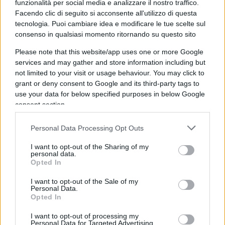
funzionalità per social media e analizzare il nostro traffico.
delimitare, infatti, il concetto di “libertà”, e quali
Facendo clic di seguito si acconsente all'utilizzo di questa
sono le barriere che esso incontra? Esistono delle
tecnologia. Puoi cambiare idea e modificare le tue scelte sul
consenso in qualsiasi momento ritornando su questo sito
relazioni, e di che tipo, tra libertà individuale e
libertà collettiva?
Please note that this website/app uses one or more Google
services and may gather and store information including but
not limited to your visit or usage behaviour. You may click to
Una semplice moda
grant or deny consent to Google and its third-party tags to
use your data for below specified purposes in below Google
Dal canto loro, i princìpi liberali – a differenza di
consent section.
quelli marxisti – sono
talmente flessibili
da
Personal Data Processing Opt Outs
consentire l’abbinamento con filosofie tra loro
molto diverse: basti pensare, come si è accennato
I want to opt-out of the Sharing of my
personal data.
dianzi, che in Italia liberale fu Croce, esponente
Opted In
dell’idealismo filosofico, mentre nell’area culturale
I want to opt-out of the Sale of my
anglosassone liberali sono per lo più gli eredi
Personal Data.
dell’empirismo di Locke e di Hume.
Opted In
I want to opt-out of processing my
Personal Data for Targeted Advertising.