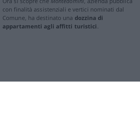
Ora si scopre che
Montedomini
, azienda pubblica
con finalità assistenziali e vertici nominati dal
Comune, ha destinato una
dozzina di
appartamenti agli affitti turistici
.
Ipocrisia comunale