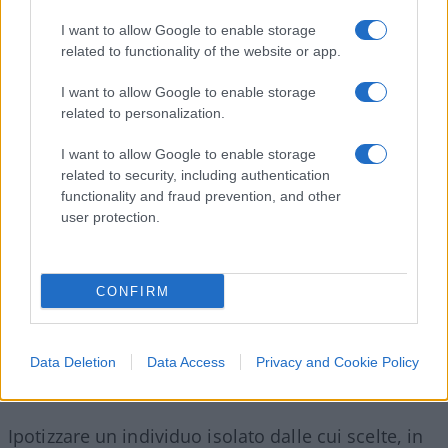
dall’altro, non esistano davvero
altre strade
I want to allow Google to enable storage
praticabili
.
related to functionality of the website or app.
I want to allow Google to enable storage
Il mito dell’individuo isolato
related to personalization.
I want to allow Google to enable storage
related to security, including authentication
In altri termini, ci si può chiedere se è realmente
functionality and fraud prevention, and other
necessario passare dalla santificazione
user protection.
dell’interventismo statale a quella del libero
mercato. Si ha spesso l’impressione che la
CONFIRM
demonizzazione passata degli autori liberisti trovi,
oggi, uno speculare contrappunto nel rifiuto di
ogni principio ispirato ad un’etica
non
Data Deletion
Data Access
Privacy and Cookie Policy
strettamente individualistica
.
Ipotizzare un individuo isolato dalle cui scelte, in