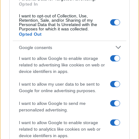
Opted In
Il pericolo che deriva dall’accresciuta – ma spesso
I want to opt-out of Collection, Use,
basata su interpretazioni poco approfondite –
Retention, Sale, and/or Sharing of my
Personal Data that Is Unrelated with the
popolarità del liberalismo è che esso diventi una
Purposes for which it was collected.
Opted Out
semplice moda
, il che altro non farebbe che
sostituire alla precedente moda marxista un altro
Google consents
modello basato più sull’influenza dei
mass media
I want to allow Google to enable storage
che sulla serietà dell’analisi. Ed è ovvio che un
related to advertising like cookies on web or
simile risultato non è certo auspicabile.
device identifiers in apps.
I want to allow my user data to be sent to
I liberisti odierni hanno certamente ragioni da
Google for online advertising purposes.
vendere quando mettono in guardia contro i
I want to allow Google to send me
pericoli della politicizzazione dell’economia, e ciò
personalized advertising.
è ancor più giustificabile nel caso italiano. Ma
occorre chiedersi se, tra l’infeudamento
I want to allow Google to enable storage
dell’economia alla politica da un lato, e
related to analytics like cookies on web or
device identifiers in apps.
l’individualismo quale unico metro di giudizio