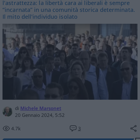
l'astrattezza: la libertà cara ai liberali è sempre
“incarnata” in una comunità storica determinata.
Il mito dell'individuo isolato
di
Michele Marsonet
20 Gennaio 2024, 5:52
4.7k
3