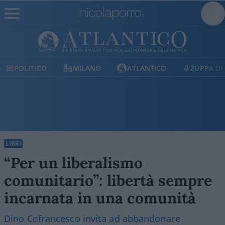
MILANO
ATLANTICO
ZUPPA DI PORRO
E
LIBRI
“Per un liberalismo
comunitario”: libertà sempre
incarnata in una comunità
Dino Cofrancesco invita ad abbandonare