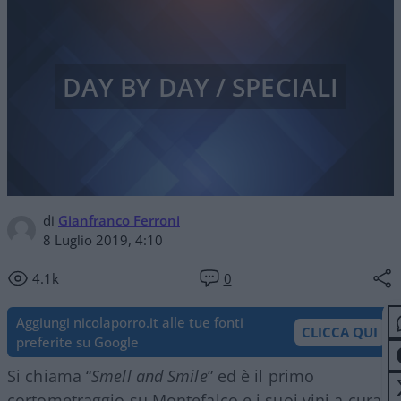
DAY BY DAY / SPECIALI
di
Gianfranco Ferroni
8 Luglio 2019, 4:10
4.1k
0
Aggiungi nicolaporro.it alle tue fonti
CLICCA QUI
preferite su Google
Si chiama “
Smell and Smile
” ed è il primo
cortometraggio su Montefalco e i suoi vini a cura