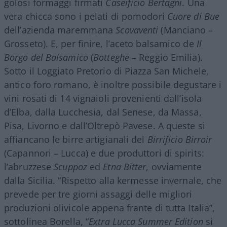
golosi formaggi firmati
Caseificio Bertagni
. Una
vera chicca sono i pelati di pomodori
Cuore di Bue
dell’azienda maremmana
Scovaventi
(Manciano –
Grosseto). E, per finire, l’aceto balsamico de
Il
Borgo del Balsamico
(
Botteghe
– Reggio Emilia).
Sotto il Loggiato Pretorio di Piazza San Michele,
antico foro romano, è inoltre possibile degustare i
vini rosati di 14 vignaioli provenienti dall’isola
d’Elba, dalla Lucchesia, dal Senese, da Massa,
Pisa, Livorno e dall’Oltrepò Pavese. A queste si
affiancano le birre artigianali del
Birrificio Birroir
(Capannori – Lucca) e due produttori di spirits:
l’abruzzese
Scuppoz
ed
Etna Bitter
, ovviamente
dalla Sicilia. “Rispetto alla kermesse invernale, che
prevede per tre giorni assaggi delle migliori
produzioni olivicole appena frante di tutta Italia”,
sottolinea Borella, “
Extra Lucca Summer Edition
si