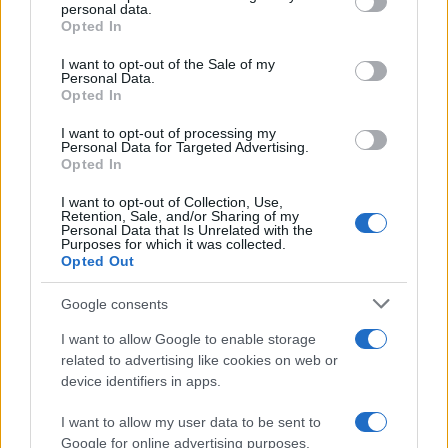
fiducia che i soci ripongono in noi ci motiva a
personal data.
Opted In
proseguire un percorso di crescita e progettualità
condivisa, necessario ad affrontare le continue
I want to opt-out of the Sale of my
Personal Data.
sfide che il mercato ci lancia, sia dal lato della
Opted In
domanda che dell’offerta”. Tra le priorità di
I want to opt-out of processing my
mandato c’è la modifica del disciplinare, “una
Personal Data for Targeted Advertising.
modifica strutturale, non più solo interventi di
Opted In
adeguamento alle contingenze. Sarà moderno, in
I want to opt-out of Collection, Use,
Retention, Sale, and/or Sharing of my
linea con le nuove esigenze di mercato e
Personal Data that Is Unrelated with the
flessibile, un punto di riferimento per i nostri
Purposes for which it was collected.
Opted Out
soci”.
Google consents
I want to allow Google to enable storage
***
related to advertising like cookies on web or
device identifiers in apps.
Una rassegna nazionale, la prima del genere, dei
I want to allow my user data to be sent to
Google for online advertising purposes.