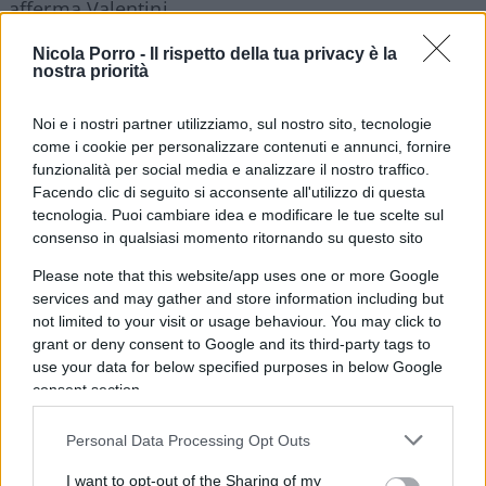
afferma Valentini.
Nicola Porro -
Il rispetto della tua privacy è la
nostra priorità
***
Noi e i nostri partner utilizziamo, sul nostro sito, tecnologie
come i cookie per personalizzare contenuti e annunci, fornire
Giovanni Busi è stato confermato presidente del
funzionalità per social media e analizzare il nostro traffico.
Facendo clic di seguito si acconsente all'utilizzo di questa
Consorzio Vino Chianti
, per il quarto mandato
tecnologia. Puoi cambiare idea e modificare le tue scelte sul
consecutivo. Una riconferma resa possibile
consenso in qualsiasi momento ritornando su questo sito
dall’approvazione all’unanimità della deroga al
Please note that this website/app uses one or more Google
limite di tre mandati previsto dallo statuto.
services and may gather and store information including but
Vicepresidenti, Ritano Baragli e Alessandro
not limited to your visit or usage behaviour. You may click to
Zanette. Nominate anche le commissioni tecniche
grant or deny consent to Google and its third-party tags to
use your data for below specified purposes in below Google
e marketing e i comitati di gestione tecnica,
consent section.
fondamentali per il funzionamento del consorzio.
“Accetto con orgoglio e soddisfazione questa
Personal Data Processing Opt Outs
riconferma”, ha commentato Giovanni Busi, “e la
I want to opt-out of the Sharing of my