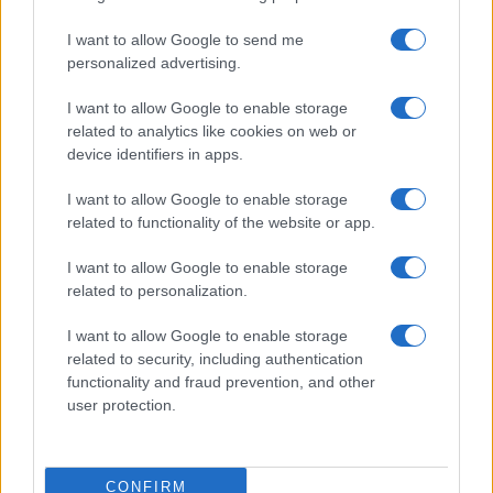
vini dei parchi e delle aree protette d’Italia: è
quanto organizzato da
Legambiente
e
Federparchi
I want to allow Google to send me
nell’ambito della prossima edizione di
personalized advertising.
Festambiente 2019
in programma dal 14 al 18
I want to allow Google to enable storage
agosto a Rispescia, in provincia di Grosseto. A
related to analytics like cookies on web or
selezionare i vini che prenderanno parte alla
device identifiers in apps.
rassegna sarà una commissione composta da
I want to allow Google to enable storage
enologi, esperti del settore e sommelier Ais
related to functionality of the website or app.
appositamente costituita, il cui giudizio sarà
insindacabile. Le categorie saranno: bianchi, rossi
I want to allow Google to enable storage
related to personalization.
e dolci. Prevista anche la premiazione dei vini
selezionati. “Quella della prima rassegna
I want to allow Google to enable storage
degustazione nazionale dei vini dei Parchi e delle
related to security, including authentication
functionality and fraud prevention, and other
aree protette”, spiega Antonio Nicoletti,
user protection.
responsabile aree protette di
Legambiente
,
“rappresenta una nuova sfida che la nostra
associazione insieme a
Federparchi
vuole aprire a
CONFIRM