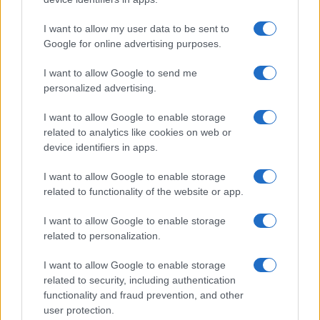
sufficienti a tranquillizzare nessuno nell’antica
capitale, sempre più in balia delle decisioni prese
I want to allow my user data to be sent to
Google for online advertising purposes.
nelle stanze della SED. Intanto la DDR deve fare i
conti con crescenti problemi di scorte alimentari,
I want to allow Google to send me
con un’economia disfunzionale, un livello di vita
personalized advertising.
in costante preggioramento e una progressiva
I want to allow Google to enable storage
perdita di popolazione in fuga verso occidente. Fa
related to analytics like cookies on web or
molto caldo a Berlino nell’estate del 1961. Di notte
device identifiers in apps.
la polizia si schiera nei punti strategici per evitare
I want to allow Google to enable storage
altre defezioni. A chi comincia a temere il peggio
related to functionality of the website or app.
Ulbricht assicura che la costruzione di una
barriera fisica non è all’orizzonte.
I want to allow Google to enable storage
related to personalization.
I want to allow Google to enable storage
related to security, including authentication
functionality and fraud prevention, and other
user protection.