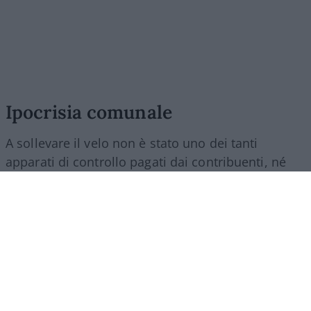
Ipocrisia comunale
A sollevare il velo non è stato uno dei tanti
apparati di controllo pagati dai contribuenti, né
l’amministrazione comunale, né gli organi interni
dell’azienda. È stata la stampa. Le prime notizie
pubblicate dal
Corriere Fiorentino
, seguite dalle
inchieste dello stesso quotidiano e de
La Nazione
,
hanno portato alla luce
immobili pubblici
trasformati in alloggi turistici
, contratti di lunga
durata e procedure meritevoli di