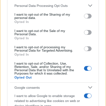
missioni militari al posto dei sovietici ma è
Personal Data Processing Opt Outs
costretto a fare marcia indietro. In risposta decide
di intensificare i controlli su punti di passaggio e
I want to opt-out of the Sharing of my
personal data.
di aumentare le proibizioni in entrata e uscita.
Opted In
L’inverno del ’60-’61 si rivela specialmente
I want to opt-out of the Sale of my
preoccupante per la sorte di Berlino Ovest.
Personal Data.
Kruschev si riferisce alla Repubblica Federale
Opted In
Tedesca come a “una minaccia per la pace
I want to opt-out of processing my
dell’umanità”. A giugno si incontra a Vienna con
Personal Data for Targeted Advertising.
Opted In
Kennedy, da poco insediatosi alla Casa Bianca, ma
il risultato del vertice è ancora una volta
I want to opt-out of Collection, Use,
Retention, Sale, and/or Sharing of my
deludente. Alla fine del mese si svolgono
Personal Data that Is Unrelated with the
Purposes for which it was collected.
imponenti manovre militari tedesco-sovietiche sul
Opted Out
territorio della Germania Est. Kennedy si dirige
Google consents
alla nazione per riaffermare l’impegno alla difesa
della sicurezza e della libertà di circolazione di
I want to allow Google to enable storage
related to advertising like cookies on web or
Berlino Ovest. Queste parole però non sono
device identifiers in apps.