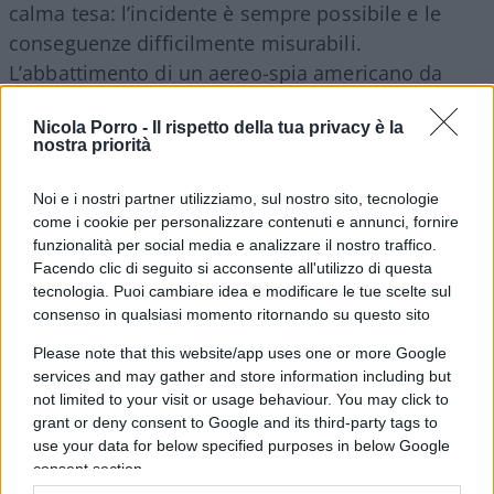
calma tesa: l’incidente è sempre possibile e le
conseguenze difficilmente misurabili.
L’abbattimento di un aereo-spia americano da
parte dei sovietici e la cattura del pilota rivelano la
Nicola Porro -
Il rispetto della tua privacy è la
precarietà della tregua diplomatica. Il più
nostra priorità
consapevole di tutti sembra essere il cancelliere
tedesco Konrad Adenauer che, in visita a
Noi e i nostri partner utilizziamo, sul nostro sito, tecnologie
Washington, fa chiaramente sapere a Eisenhower
come i cookie per personalizzare contenuti e annunci, fornire
funzionalità per social media e analizzare il nostro traffico.
che qualsiasi negoziato sullo statuto di Berlino
Facendo clic di seguito si acconsente all'utilizzo di questa
proposto da Mosca è una trappola nella quale le
tecnologia. Puoi cambiare idea e modificare le tue scelte sul
democrazie non devono cadere.
consenso in qualsiasi momento ritornando su questo sito
Please note that this website/app uses one or more Google
Intanto sul fronte orientale cresce l’assertività del
services and may gather and store information including but
not limited to your visit or usage behaviour. You may click to
governo della DDR, nel tentativo di dimostrare
grant or deny consent to Google and its third-party tags to
una certa autonomia dalle decisioni di Kruschev.
use your data for below specified purposes in below Google
Ulbricht reclama il potere di accreditare le
consent section.