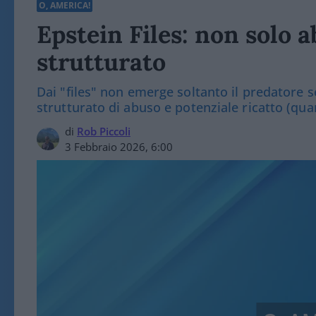
O, AMERICA!
Epstein Files: non solo a
strutturato
Dai "files" non emerge soltanto il predatore s
strutturato di abuso e potenziale ricatto (quan
di
Rob Piccoli
3 Febbraio 2026, 6:00