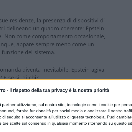
sue residenze, la presenza di dispositivi di
ntri delineano un quadro coerente: Epstein
e
. Non come comportamento occasionale,
, dunque, appare sempre meno come un
 funzione del sistema.
omanda diventa inevitabile: Epstein agiva
 E se sì, di chi?
rro -
Il rispetto della tua privacy è la nostra priorità
convergenza storica
ri partner utilizziamo, sul nostro sito, tecnologie come i cookie per pers
annunci, fornire funzionalità per social media e analizzare il nostro traff
dell’Intelligence
. Non appartiene a un
 di seguito si acconsente all'utilizzo di questa tecnologia. Puoi cambiar
e tue scelte sul consenso in qualsiasi momento ritornando su questo si
 storico di quasi tutti gli apparati di