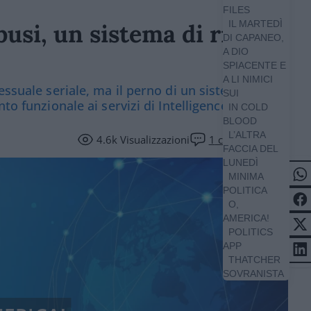
FILES
IL MARTEDÌ
busi, un sistema di ricatto
DI CAPANEO,
A DIO
SPIACENTE E
A LI NIMICI
essuale seriale, ma il perno di un sistema
SUI
to funzionale ai servizi di Intelligence?)
IN COLD
BLOOD
L’ALTRA
4.6k
Visualizzazioni
1
commento
FACCIA DEL
LUNEDÌ
MINIMA
POLITICA
O,
AMERICA!
POLITICS
APP
THATCHER
SOVRANISTA