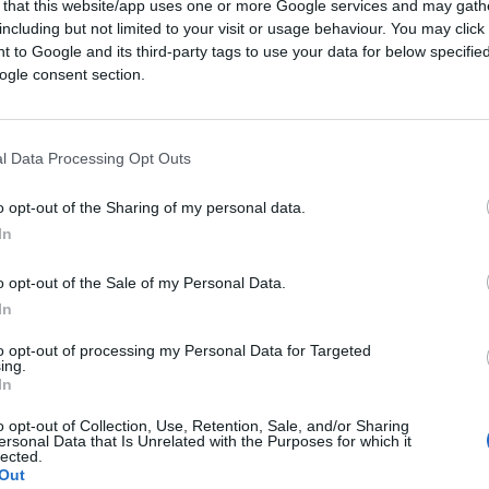
l’uso di materiale compromettente è stato
 that this website/app uses one or more Google services and may gath
including but not limited to your visit or usage behaviour. You may click 
fluenza e controllo.
 to Google and its third-party tags to use your data for below specifi
ogle consent section.
ione tra il sistema Epstein e ambienti
ttismo
, ma una domanda analitica legittima.
n fermezza: ipotizzare non equivale ad
l Data Processing Opt Outs
o opt-out of the Sharing of my personal data.
In
nteso: l’eventuale utilità di un sistema di
o opt-out of the Sale of my Personal Data.
In
implica necessariamente un controllo
 storia dell’Intelligence, molto più frequente
to opt-out of processing my Personal Data for Targeted
ing.
, criminali o private, considerate “ambienti
In
leverage politico.
o opt-out of Collection, Use, Retention, Sale, and/or Sharing
ersonal Data that Is Unrelated with the Purposes for which it
lected.
i un Epstein telecomandato, ma di un sistema
Out