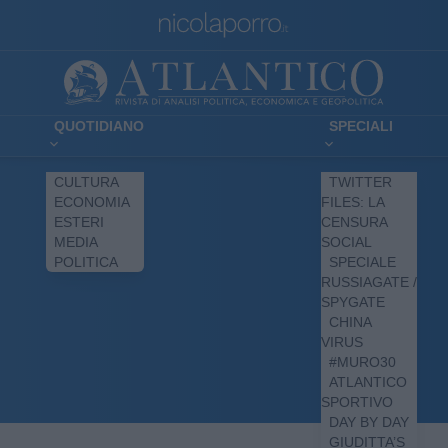
QUOTIDIANO
SPECIALI
CULTURA
TWITTER
ECONOMIA
FILES: LA
ESTERI
CENSURA
MEDIA
SOCIAL
POLITICA
SPECIALE
RUSSIAGATE /
SPYGATE
CHINA
VIRUS
#MURO30
ATLANTICO
SPORTIVO
DAY BY DAY
GIUDITTA’S