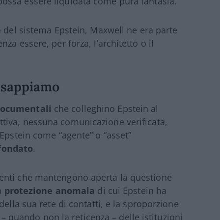
ossa essere liquidata come pura fantasia.
e
del sistema Epstein, Maxwell ne era parte
a essere, per forza, l’architetto o il
 sappiamo
documentali
che colleghino Epstein al
tiva, nessuna comunicazione verificata,
 Epstein come “agente” o “asset”
fondato
.
enti che mantengono aperta la questione
la
protezione anomala
di cui Epstein ha
ella sua rete di contatti, e la sproporzione
a – quando non la reticenza – delle istituzioni