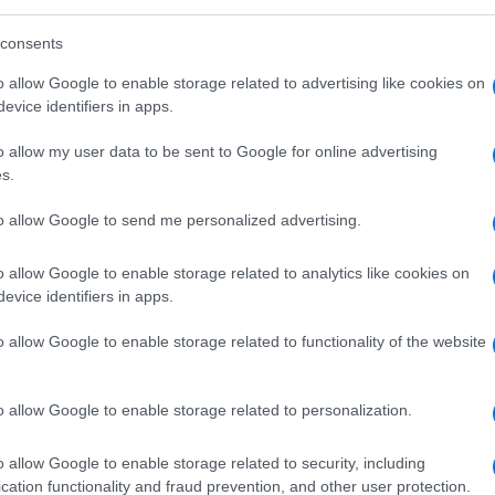
gli interessi di più attori
, statali e non.
consents
o allow Google to enable storage related to advertising like cookies on
evice identifiers in apps.
o allow my user data to be sent to Google for online advertising
e zone d’ombra del sistema Epstein è quello
s.
ni geopolitiche astratte, ma per il
ruolo
to allow Google to send me personalized advertising.
o allow Google to enable storage related to analytics like cookies on
 una semplice compagna del finanziere: per
evice identifiers in apps.
trice, facilitatrice e coordinatrice
ividuare le vittime, costruire un rapporto di
o allow Google to enable storage related to functionality of the website
ia e gestire la logistica quotidiana del
l funzionava come una sorta di
chief of staff
o allow Google to enable storage related to personalization.
zione, lei rendeva il meccanismo efficiente,
o allow Google to enable storage related to security, including
cation functionality and fraud prevention, and other user protection.