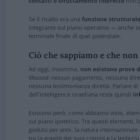
contatti o sfruttamento indiretto
non p
Se il ricatto era una
funzione struttural
integrante sul piano operativo — anche senz
terminale finale di quel potenziale.
Ciò che sappiamo e che non
Ad oggi, insomma,
non esistono prove 
Mossad
: nessun pagamento, nessuna diret
nessuna testimonianza diretta. Parlare di
dell’intelligence israeliana resta quindi
in
Esistono però, come abbiamo visto, elem
sul piano ipotetico. Tra questi elementi, 
goduto per anni, la natura internazionale d
tra la gravità dei suoi crimini e la lentezz