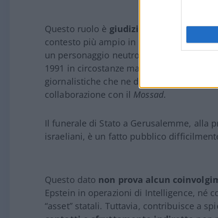
Questo ruolo è
giudiziariamente prova
contesto più ampio in cui Maxwell si mu
un personaggio neutro della storia recent
1991 in circostanze mai del tutto chiarite
giornalistiche che ne documentano i rappor
collaborazione con il
Mossad
.
Il funerale di Stato a Gerusalemme, alla pre
israeliani, è un fatto pubblico difficilmen
Questo dato
non prova alcun coinvolgi
Epstein in operazioni di Intelligence, né 
“asset” statali. Tuttavia, contribuisce a sp