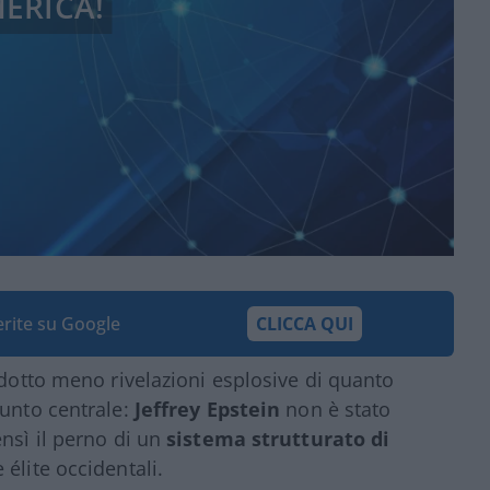
MERICA!
ferite su Google
CLICCA QUI
otto meno rivelazioni esplosive di quanto
punto centrale:
Jeffrey Epstein
non è stato
nsì il perno di un
sistema strutturato di
 élite occidentali.