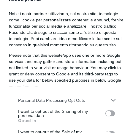
Noi e i nostri partner utilizziamo, sul nostro sito, tecnologie
come i cookie per personalizzare contenuti e annunci, fornire
ECONOMIA / QUOTIDIANO
funzionalità per social media e analizzare il nostro traffico.
Facendo clic di seguito si acconsente all'utilizzo di questa
tecnologia. Puoi cambiare idea e modificare le tue scelte sul
consenso in qualsiasi momento ritornando su questo sito
Please note that this website/app uses one or more Google
services and may gather and store information including but
Salario minimo? Ecco perché sarebbe
not limited to your visit or usage behaviour. You may click to
grant or deny consent to Google and its third-party tags to
un disastro sia per i lavoratori che per
use your data for below specified purposes in below Google
le imprese
consent section.
Personal Data Processing Opt Outs
di
Marco Zannini
3.6k
20 Febbraio 2018, 19:24
I want to opt-out of the Sharing of my
personal data.
Opted In
I want to opt-out of the Sale of my