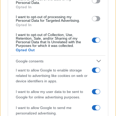
Personal Data.
Opted In
I want to opt-out of processing my
Personal Data for Targeted Advertising.
POLITICA / QUOTIDIANO
Opted In
I want to opt-out of Collection, Use,
Retention, Sale, and/or Sharing of my
Personal Data that Is Unrelated with the
Purposes for which it was collected.
Opted Out
La speranza può ripartire dalla libertà
Google consents
economica: fieri di essere italiani,
I want to allow Google to enable storage
liberali e liberi
related to advertising like cookies on web or
device identifiers in apps.
di
Marco Zannini
3.2k
I want to allow my user data to be sent to
9 Febbraio 2018, 19:10
Google for online advertising purposes.
I want to allow Google to send me
personalized advertising.
IL PIÙ LETTO DEL MESE