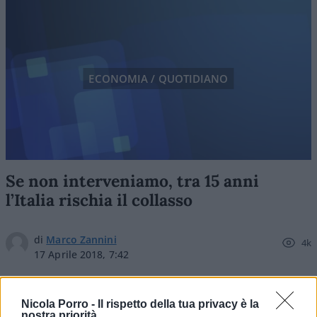
ECONOMIA / QUOTIDIANO
Se non interveniamo, tra 15 anni
l’Italia rischia il collasso
di
Marco Zannini
4k
17 Aprile 2018, 7:42
Nicola Porro -
Il rispetto della tua privacy è la
nostra priorità