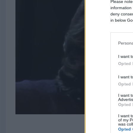
Please note
information 
deny consent
in below Go
Persona
I want t
Opted 
I want t
Opted 
I want 
Advertis
Opted 
I want t
of my P
was col
Opted 