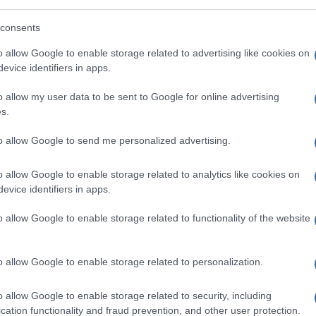
consents
o allow Google to enable storage related to advertising like cookies on
evice identifiers in apps.
o allow my user data to be sent to Google for online advertising
s.
to allow Google to send me personalized advertising.
o allow Google to enable storage related to analytics like cookies on
nonni ecologici nulla so, anche se hippyate
evice identifiers in apps.
ntava Caterina Caselli, che non era per nulla
o allow Google to enable storage related to functionality of the website
e c’era un cantautore già famoso o che tale
ciso nelle segrete latebre quando l’Equipe
 il quartetto capeggiato da Maurizio
o allow Google to enable storage related to personalization.
 tanto era lontano il tema dai suoi orizzonti
o allow Google to enable storage related to security, including
o perseguitato gli ebrei era noto, sì, ma la
cation functionality and fraud prevention, and other user protection.