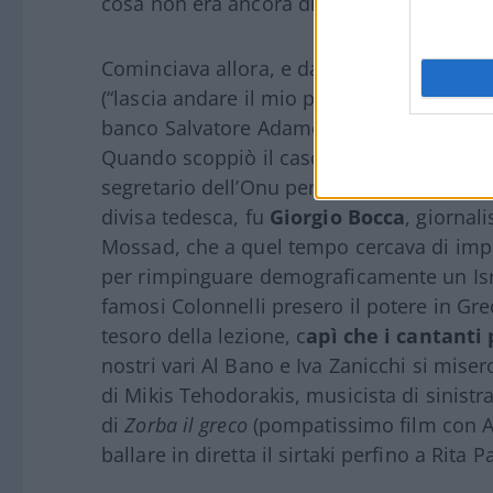
cosa non era ancora diventata un topos le
Cominciava allora, e dagli Usa arrivavan
(“lascia andare il mio popolo” diceva Mos
banco Salvatore Adamo con
Inch’Allah
e d
Quando scoppiò il caso dell’austriaco Ku
segretario dell’Onu perché qualcuno aveva 
divisa tedesca, fu
Giorgio
Bocca
, giornal
Mossad, che a quel tempo cercava di impo
per rimpinguare demograficamente un Isr
famosi Colonnelli presero il potere in Gre
tesoro della lezione, c
apì che i cantanti
nostri vari Al Bano e Iva Zanicchi si misero
di Mikis Tehodorakis, musicista di sinistr
di
Zorba il greco
(pompatissimo film con A
ballare in diretta il sirtaki perfino a Rita 