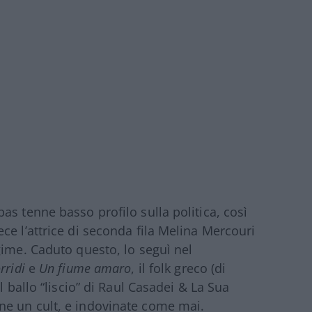
s tenne basso profilo sulla politica, così
ce l’attrice di seconda fila Melina Mercouri
gime. Caduto questo, lo seguì nel
rridi
e
Un fiume amaro
, il folk greco (di
l ballo “liscio” di Raul Casadei & La Sua
e un cult, e indovinate come mai.