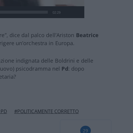
02:29
re”, dice dal palco dell’Ariston
Beatrice
irigere un’orchestra in Europa.
zione indignata delle Boldrini e delle
 (nuovo) psicodramma nel
Pd
: dopo
etaria?
#PD
#POLITICAMENTE CORRETTO
29