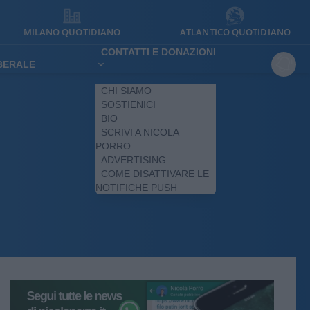
MILANO QUOTIDIANO
ATLANTICO QUOTIDIANO
CONTATTI E DONAZIONI
IBERALE
CHI SIAMO
SOSTIENICI
BIO
SCRIVI A NICOLA
PORRO
ADVERTISING
COME DISATTIVARE LE
NOTIFICHE PUSH