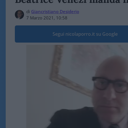
di
Giancristiano Desiderio
7 Marzo 2021, 10:58
Segui nicolaporro.it su Google
Video
Player