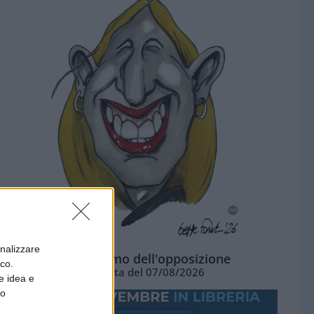
onalizzare
L'ottimismo dell'opposizione
ico.
Vignetta del 07/08/2026
e idea e
to