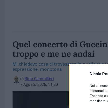
Quel concerto di Guccin
troppo e me ne andai
Mi chiedevo cosa ci trovassero in quella sua v
espressione, monotona
Nicola Po
di
Rino Cammilleri
7 Agosto 2026, 11:30
Noi e i nost
contenuti e 
Facendo clic
modificare l