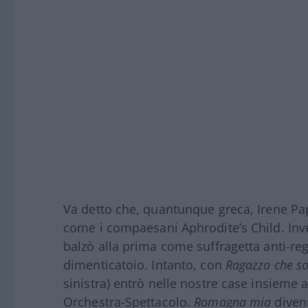
Va detto che, quantunque greca, Irene Papa
come i compaesani Aphrodite’s Child. Inve
balzò alla prima come suffragetta anti-re
dimenticatoio. Intanto, con
Ragazzo che so
sinistra) entrò nelle nostre case insieme a
Orchestra-Spettacolo.
Romagna mia
divenn