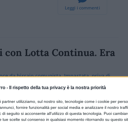
Leggi i commenti
i con Lotta Continua. Era
oce da birraio comunista. Impastata, priva di
rro -
Il rispetto della tua privacy è la nostra priorità
1.5k
Visualizzazioni
0
commenti
ri partner utilizziamo, sul nostro sito, tecnologie come i cookie per pers
annunci, fornire funzionalità per social media e analizzare il nostro traff
 di seguito si acconsente all'utilizzo di questa tecnologia. Puoi cambiar
e tue scelte sul consenso in qualsiasi momento ritornando su questo si