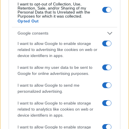
I want to opt-out of Collection, Use,
Popolarità di Trump nonostante
Retention, Sale, and/or Sharing of my
Personal Data that Is Unrelated with the
Purposes for which it was collected.
le accuse
Opted Out
Nonostante gli arresti e le imputazioni, tra cui
Google consents
accuse di abusi sessuali, la popolarità di Trump
I want to allow Google to enable storage
con i Repubblicani non sembra essere diminuita.
related to advertising like cookies on web or
Tuttavia, rimane un interrogativo se ciò sarà
device identifiers in apps.
sufficiente per battere l’attuale presidente in
I want to allow my user data to be sent to
carica. La risposta a questa domanda influenzerà
Google for online advertising purposes.
sicuramente il futuro politico degli Stati Uniti.
I want to allow Google to send me
personalized advertising.
#DONALD TRUMP
#JOE BIDEN
#USA
I want to allow Google to enable storage
related to analytics like cookies on web or
13
device identifiers in apps.
Leggi i commenti
I want to allow Google to enable storage