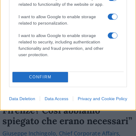
related to functionality of the website or app.
SEDUTE SATIRICHE
I want to allow Google to enable storage
Vignetta del 07/08/2026
related to personalization.
I want to allow Google to enable storage
related to security, including authentication
functionality and fraud prevention, and other
Vai all'archivio delle vignette
user protection.
CONFIRM
“I lavori sulle ferrovie a
Data Deletion
Data Access
Privacy and Cookie Policy
Firenze? Così abbiamo
spiegato che erano necessari”
Giuseppe Inchingolo, Chief Corporate Affairs,