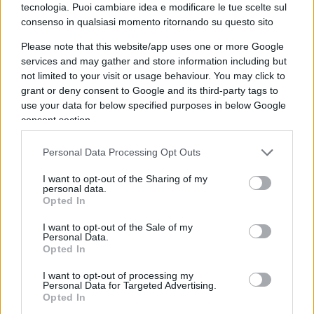
notare come le opinioni sul probabile sfidante di
tecnologia. Puoi cambiare idea e modificare le tue scelte sul
consenso in qualsiasi momento ritornando su questo sito
Biden,
Donald Trump
, siano altrettanto forti.
Nonostante l’età di Trump sia vista come un
Please note that this website/app uses one or more Google
potenziale problema solo dal 51% delle persone
services and may gather and store information including but
not limited to your visit or usage behaviour. You may click to
intervistate, un numero simile di persone lo vede
grant or deny consent to Google and its third-party tags to
come “corrotto” e “disonesto”.
use your data for below specified purposes in below Google
consent section.
Personal Data Processing Opt Outs
Osservando questi dati, diventa chiaro quanto
I want to opt-out of the Sharing of my
l’età di un candidato alla presidenza negli Stati
personal data.
Uniti sia un
fattore rilevante
da prendere in
Opted In
considerazione. Se rieletto, Biden avrebbe 86 anni
I want to opt-out of the Sale of my
alla fine del suo secondo mandato. I media
Personal Data.
Opted In
americani non fanno che sottolineare le
numerose gaffe e cadute di Biden, descrivendo un
I want to opt-out of processing my
Personal Data for Targeted Advertising.
Commander in Chief affetto da vari acciacchi.
Opted In