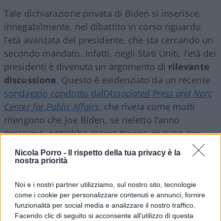
Tale dichiarazione privata di Biden si inserisce,
innegabilmente, nel dibattito in corso riguardo
l’età avanzata del presidente, che sta cercando un
secondo mandato. Infatti, negli Stati Uniti, l’età dei
presidenti è divenuta un argomento di
rilevante
discussione
. Questo è evidenziato da un recente
sondaggio condotto dall’
Associated Press and Norc
Center for Public Affairs
, che rivela come molti
ritengono che Joe Biden, se rieletto l’anno
prossimo, potrebbe essere troppo anziano per
svolgere efficacemente il suo ruolo. Il 77% dei
Nicola Porro -
Il rispetto della tua privacy è la
rispondenti ha espresso tale preoccupazione.
nostra priorità
Noi e i nostri partner utilizziamo, sul nostro sito, tecnologie
Le opinioni su Donald Trump
come i cookie per personalizzare contenuti e annunci, fornire
funzionalità per social media e analizzare il nostro traffico.
Di fronte a questa percezione, è interessante
Facendo clic di seguito si acconsente all'utilizzo di questa