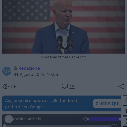
© Wпаков tramite Canva.com
di
Redazione
31 Agosto 2023, 10:56
7.6k
13
Aggiungi nicolaporro.it alle tue fonti
CLICCA QUI
preferite su Google
Ascolta l'articolo
0:00
/
--:--