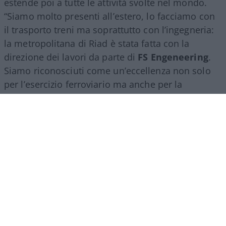
estende poi a tutte le attività svolte nel mondo.
“Siamo molto presenti all’estero, lo facciamo con
il trasporto treni ma soprattutto con l’ingegneria:
la metropolitana di Riad è stata fatta con la
direzione dei lavori da parte di
FS Engeneering
.
Siamo riconosciuti come un’eccellenza non solo
per l’esercizio ferroviario ma anche per la
realizzazione e progettazione dei lavori in questo
ambito”.
Marco Leardi, 7 agosto 2026
Più lodi al Sud che al Nord (e
relativi bonus). La maturità
ormai è una barzelletta