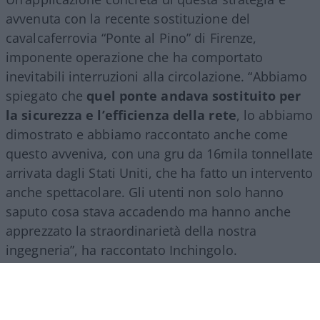
avvenuta con la recente sostituzione del
cavalcaferrovia “Ponte al Pino” di Firenze,
imponente operazione che ha comportato
inevitabili interruzioni alla circolazione. “Abbiamo
spiegato che
quel ponte andava sostituito per
la sicurezza e l’efficienza della rete
, lo abbiamo
dimostrato e abbiamo raccontato anche come
questo avveniva, con una gru da 16mila tonnellate
arrivata dagli Stati Uniti, che ha fatto un intervento
anche spettacolare. Gli utenti non solo hanno
saputo cosa stava accadendo ma hanno anche
apprezzato la straordinarietà della nostra
ingegneria”, ha raccontato Inchingolo.
Il racconto del Gruppo Fs, ha aggiunto l’esperto, si
estende poi a tutte le attività svolte nel mondo.