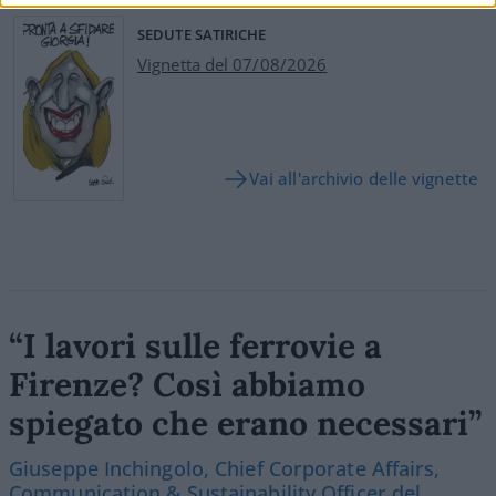
SEDUTE SATIRICHE
Vignetta del 07/08/2026
Vai all'archivio delle vignette
“I lavori sulle ferrovie a
Firenze? Così abbiamo
spiegato che erano necessari”
Giuseppe Inchingolo, Chief Corporate Affairs,
Communication & Sustainability Officer del