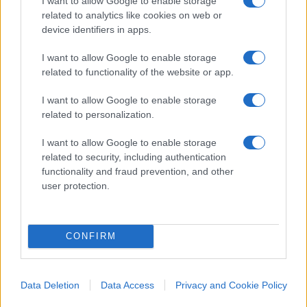
I want to allow Google to enable storage
bandiera, per
difendere la libertà del dissenso
related to analytics like cookies on web or
anche nelle forme più odiose. In quel periodo i
device identifiers in apps.
conservatori erano per un limite al dissenso e i
I want to allow Google to enable storage
progressisti per la sua liceità, anche nelle forme
related to functionality of the website or app.
più estreme. È incredibile come nel giro di
trent’anni si sia tutto capovolto.
I want to allow Google to enable storage
related to personalization.
I want to allow Google to enable storage
Nicola Porro, Il Giornale 7 maggio 2023
related to security, including authentication
functionality and fraud prevention, and other
user protection.
#CONSERVATORE
#LIBERALE
#LIBERTÀ
#OPINIONI
CONFIRM
9
Leggi i commenti
Data Deletion
Data Access
Privacy and Cookie Policy