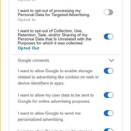
Pertanto bruciare la bandiera per manifestare
I want to opt-out of processing my
dissenso è un comportamento protetto dalla
Personal Data for Targeted Advertising.
Opted In
costituzione».
I want to opt-out of Collection, Use,
Retention, Sale, and/or Sharing of my
Il giudice Kennedy
, scrisse: «È irritante ma di
Personal Data that Is Unrelated with the
Purposes for which it was collected.
importanza fondamentale che la bandiera
Opted Out
protegga anche coloro che l’oltraggiano». Ma
Google consents
questo è il significato del simbolo inteso in senso
libertario. I massimi giudici americani discussero
I want to allow Google to enable storage
related to advertising like cookies on web or
a lungo di un simbolo, che non rappresenta solo
device identifiers in apps.
un pezzo di stoffa, ma una concezione della
libertà fondamentale. Quando Zagrebelsky
I want to allow my user data to be sent to
scriveva questo interessante saggetto, la cultura
Google for online advertising purposes.
woke, non era ancora presente in America. I
I want to allow Google to send me
giudici della massima corte decisero che valeva la
personalized advertising.
pena difendere coloro che insultavano la