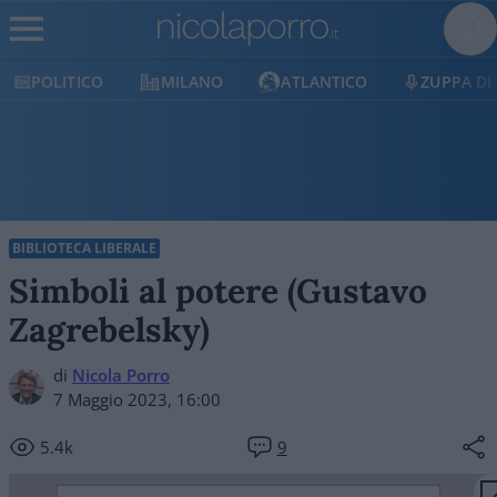
POLITICO
MILANO
ATLANTICO
ZUPPA DI
BIBLIOTECA LIBERALE
Simboli al potere (Gustavo
Zagrebelsky)
di
Nicola Porro
7 Maggio 2023, 16:00
5.4k
9