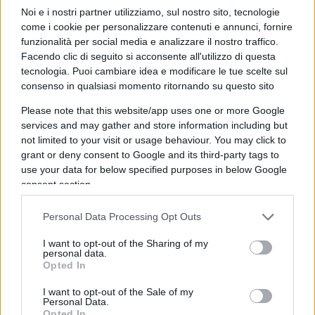
Noi e i nostri partner utilizziamo, sul nostro sito, tecnologie
come i cookie per personalizzare contenuti e annunci, fornire
Il caso, noto come
Texas vs Johnson
si risolse,
funzionalità per social media e analizzare il nostro traffico.
Facendo clic di seguito si acconsente all'utilizzo di questa
con una stretta maggioranza di cinque contro
tecnologia. Puoi cambiare idea e modificare le tue scelte sul
quattro, con l’assoluzione della giovane pacifista.
consenso in qualsiasi momento ritornando su questo sito
Scrive Zagrebelsky
: «La maggioranza della corte
Please note that this website/app uses one or more Google
non segui l’impostazione del presidente
services and may gather and store information including but
conservatore della Corte Rehnquist ma quella
not limited to your visit or usage behaviour. You may click to
grant or deny consent to Google and its third-party tags to
libertaria fondata su una interpretazione rocciosa
use your data for below specified purposes in below Google
della libertà d’opinione, risultante dal primo
consent section.
emendamento. Bruciare la bandiera – questa in
sintesi è l’argomentazione della decisione del
Personal Data Processing Opt Outs
1989 – può essere un mezzo tra gli altri per
I want to opt-out of the Sharing of my
manifestare il dissenso,
il dissenso è
personal data.
Opted In
un’opinione e l’opinione è protetta dalla
Costituzione
, per quanto offensiva e sgradevole
I want to opt-out of the Sale of my
Personal Data.
possa essere per la maggior parte della società.
Opted In