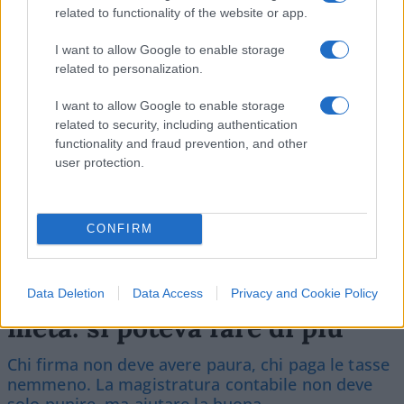
related to functionality of the website or app.
SEDUTE SATIRICHE
I want to allow Google to enable storage
Vignetta del 07/08/2026
related to personalization.
I want to allow Google to enable storage
related to security, including authentication
functionality and fraud prevention, and other
Vai all'archivio delle vignette
user protection.
CONFIRM
Corte dei conti, la riforma a
Data Deletion
Data Access
Privacy and Cookie Policy
metà: si poteva fare di più
Chi firma non deve avere paura, chi paga le tasse
nemmeno. La magistratura contabile non deve