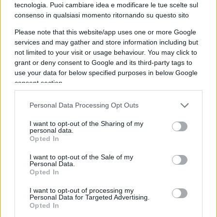
15.500 euro. La notizia ha lasciato Giuseppe
tecnologia. Puoi cambiare idea e modificare le tue scelte sul
consenso in qualsiasi momento ritornando su questo sito
esterefatto e, nonostante sia tornato all’Inps a
cercare spiegazioni, la risposta è stata chiara:
Please note that this website/app uses one or more Google
deve pagare
.
services and may gather and store information including but
not limited to your visit or usage behaviour. You may click to
grant or deny consent to Google and its third-party tags to
Burocrazia canaglia
use your data for below specified purposes in below Google
consent section.
Personal Data Processing Opt Outs
L’unico sollievo è venuto dal fatto che l’Inps ha
permesso una rateizzazione del debito, il che
I want to opt-out of the Sharing of my
personal data.
produrrà una decurtazione di 180 euro dal suo
Opted In
assegno mensile. Mentre Giuseppe sta cercando
I want to opt-out of the Sale of my
di districarsi da questa complicata situazione
Personal Data.
Opted In
burocratica con l’aiuto di un avvocato, la sua
storia serve da monito per chiunque sia tentato da
I want to opt-out of processing my
Personal Data for Targeted Advertising.
un “lavoretto” in pensione, non importa quanto
Opted In
piccolo o insignificante possa sembrare. La