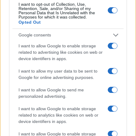
I want to opt-out of Collection, Use,
burocrazia non perdona.
Retention, Sale, and/or Sharing of my
Personal Data that Is Unrelated with the
Purposes for which it was collected.
Opted Out
Leggi anche
Google consents
Addio Michela Murgia, aveva idee sbagliate ma
I want to allow Google to enable storage
le aveva (e non è poco)
related to advertising like cookies on web or
Perché non mi unisco al coro per Michela
device identifiers in apps.
Murgia
I want to allow my user data to be sent to
Corna a Torino, ma quale sessismo: a parti
Google for online advertising purposes.
invertite lei sarebbe un’eroina
I want to allow Google to send me
personalized advertising.
#BUROCRAZIA
#INPS
I want to allow Google to enable storage
related to analytics like cookies on web or
51
device identifiers in apps.
Leggi i commenti
I want to allow Google to enable storage