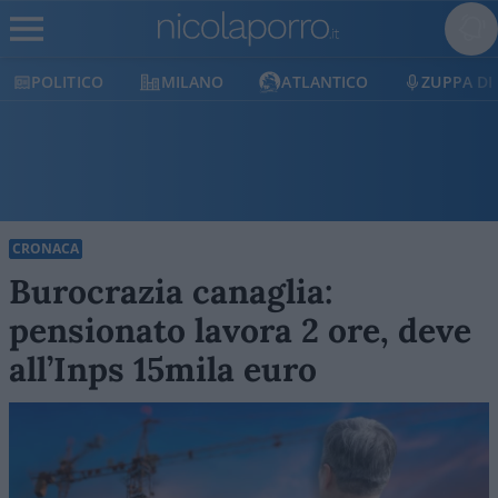
POLITICO
MILANO
ATLANTICO
ZUPPA DI
CRONACA
Burocrazia canaglia:
pensionato lavora 2 ore, deve
all’Inps 15mila euro