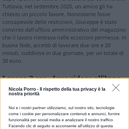
Tuttavia, nel settembre 2020, un amico gli ha
chiesto un piccolo favore. Nonostante fosse
consapevole delle restrizioni, Giuseppe è stato
convinto dall’ufficio amministrativo del magazzino
che il lavoro rientrava nelle eccezioni permesse. In
buona fede, accettò di lavorare due ore e 20
minuti, suddivise in due giornate, per un totale di
30 euro.
Lavora 2 ore, deve ridare all’Inps
15mila euro
Nicola Porro -
Il rispetto della tua privacy è la
nostra priorità
Sfortunatamente, ad inizio 2021, un avviso
dell’Inps lo informava che aveva violato le regole
Noi e i nostri partner utilizziamo, sul nostro sito, tecnologie
come i cookie per personalizzare contenuti e annunci, fornire
della Quota 100 e avrebbe dovuto
restituire
funzionalità per social media e analizzare il nostro traffico.
l’intera pensione
percepita nel 2020, pari a
Facendo clic di seguito si acconsente all'utilizzo di questa