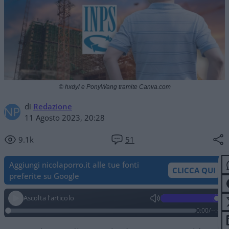
© hxdyl e PonyWang tramite Canva.com
di
Redazione
11 Agosto 2023, 20:28
9.1k
51
Aggiungi nicolaporro.it alle tue fonti
CLICCA QUI
preferite su Google
Ascolta l'articolo
0:00
/
--:--