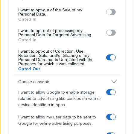
riuscito a diminuire la propria produzione dal
I want to opt-out of the Sale of my
2021, ecco che a Pechino e Nuova Deli si è visto
Personal Data.
un vertiginoso incremento che seguirà fino alla
Opted In
fine del 2023. A ciò, si aggiunge pure il fatto che il
I want to opt-out of processing my
Personal Data for Targeted Advertising.
regime di Xi Jinping rappresenta
il più grande
Opted In
produttore di anidride carbonica
a livello
globale.
I want to opt-out of Collection, Use,
Retention, Sale, and/or Sharing of my
Personal Data that Is Unrelated with the
Purposes for which it was collected.
Opted Out
Insomma, qual è il concetto fondamentale? I
Google consents
vertici di Bruxelles si ostinano a cercare l’ago nel
I want to allow Google to enable storage
pagliaio (si conti che il più grande produttore
related to advertising like cookies on web or
europeo di carbone è la Germania, pari solo all’1
device identifiers in apps.
per cento della produzione mondiale), senza però
I want to allow my user data to be sent to
vedere il clamoroso elefante ingombrante nella
Google for online advertising purposes.
stanza, rappresentato appunto da Cina ed India. Il