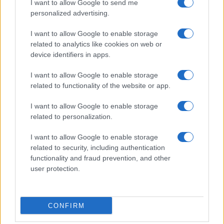
tutto, ovviamente, andrà a ripercuotersi non solo
I want to allow Google to send me
personalized advertising.
sotto il profilo geopolitico, ma soprattutto sotto
quello economico-produttivo, dove sempre più
I want to allow Google to enable storage
lavoratori dovranno fare i conti con quelle che
related to analytics like cookies on web or
solo le follie ecologiste alla Timmermans. Si salvi
device identifiers in apps.
chi può.
I want to allow Google to enable storage
related to functionality of the website or app.
#CARBONE
#CINA
#INDIA
I want to allow Google to enable storage
related to personalization.
28
I want to allow Google to enable storage
Leggi i commenti
related to security, including authentication
functionality and fraud prevention, and other
user protection.
SEDUTE SATIRICHE
Vignetta del 04/08/2026
CONFIRM