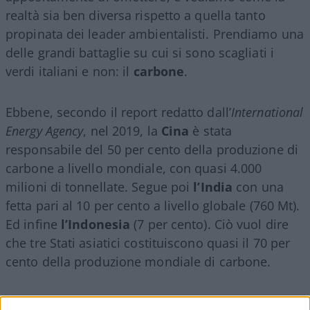
realtà sia ben diversa rispetto a quella tanto
propinata dei leader ambientalisti. Prendiamo una
delle grandi battaglie su cui si sono scagliati i
verdi italiani e non: il
carbone
.
Ebbene, secondo il report redatto dall’
International
Energy Agency
, nel 2019, la
Cina
è stata
responsabile del 50 per cento della produzione di
carbone a livello mondiale, con quasi 4.000
milioni di tonnellate. Segue poi
l’India
con una
fetta pari al 10 per cento a livello globale (760 Mt).
Ed infine
l’Indonesia
(7 per cento). Ciò vuol dire
che tre Stati asiatici costituiscono quasi il 70 per
cento della produzione mondiale di carbone.