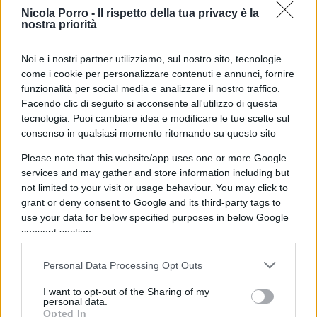
Per approfondire:
Nicola Porro -
Il rispetto della tua privacy è la
nostra priorità
L’ultima sparata sul clima: siamo in fase di
Noi e i nostri partner utilizziamo, sul nostro sito, tecnologie
“ebollizione globale
come i cookie per personalizzare contenuti e annunci, fornire
funzionalità per social media e analizzare il nostro traffico.
Esplode miniera di carbone: 21 morti. Ma il
Facendo clic di seguito si acconsente all'utilizzo di questa
presidente è “green” e Greta tace
tecnologia. Puoi cambiare idea e modificare le tue scelte sul
“La decarbonizzazione green? Ci costerà 2.500
consenso in qualsiasi momento ritornando su questo sito
miliardi”
Please note that this website/app uses one or more Google
services and may gather and store information including but
not limited to your visit or usage behaviour. You may click to
Un dato reso ancor più lampante se rapportato a
grant or deny consent to Google and its third-party tags to
quelli dell’anno scorso, dove addirittura la
use your data for below specified purposes in below Google
produzione globale di carbone ha visto
un
consent section.
incremento dello 0,4 per cento
e questo,
Personal Data Processing Opt Outs
secondo
Bloomberg
, si rileva soprattutto dalle
azioni – guarda caso – di Cina ed India. Mentre il
I want to opt-out of the Sharing of my
personal data.
Vecchio Continente, insieme agli Stati Uniti, è
Opted In