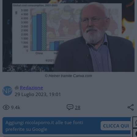
© Heiner tramite Canva.com
di
Redazione
29 Luglio 2023, 19:01
9.4k
28
Aggiungi nicolaporro.it alle tue fonti
CLICCA QUI
preferite su Google