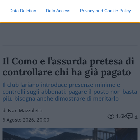
Data Deletion
Data Access
Privacy and Cookie Policy
Vai all'archivio delle vignette
Il Como e l’assurda pretesa di
controllare chi ha già pagato
Il club lariano introduce presenze minime e
controlli sugli abbonati: pagare il posto non basta
più, bisogna anche dimostrare di meritarlo
di Ivan Mazzoletti
1.6k
3
6 Agosto 2026, 20:00