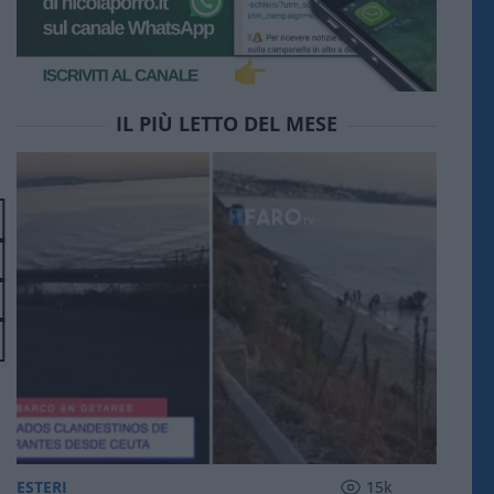
IL PIÙ LETTO DEL MESE
ESTERI
15k