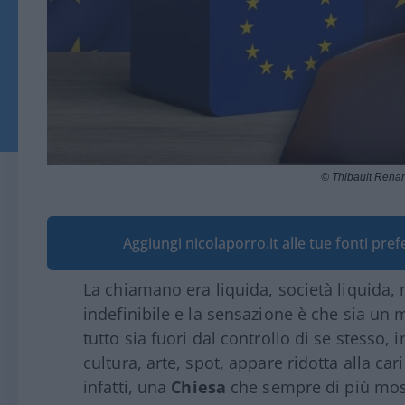
© Thibault Rena
Aggiungi nicolaporro.it alle tue fonti pre
La chiamano era liquida, società liquida, 
indefinibile e la sensazione è che sia un
tutto sia fuori dal controllo di se stesso, i
cultura, arte, spot, appare ridotta alla ca
infatti, una
Chiesa
che sempre di più mo