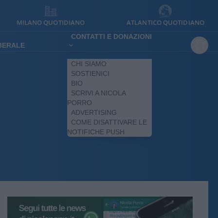
MILANO QUOTIDIANO
ATLANTICO QUOTIDIANO
CONTATTI E DONAZIONI
IBERALE
CHI SIAMO
SOSTIENICI
BIO
SCRIVI A NICOLA
PORRO
ADVERTISING
COME DISATTIVARE LE
NOTIFICHE PUSH