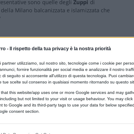
presentative sono quelle degli
Zuppi
di
della Milano balcanizzata e islamizzata che
?
i e vernacolari sfugge a una Chiesa che gli
rro -
Il rispetto della tua privacy è la nostra priorità
utto a se stessa la Chiesa che rinnega
tte in mano alle Ong, alla banda Casarini
ri partner utilizziamo, sul nostro sito, tecnologie come i cookie per pers
endo in cambio una ingratitudine giudesca,
annunci, fornire funzionalità per social media e analizzare il nostro traff
 di seguito si acconsente all'utilizzo di questa tecnologia. Puoi cambiar
chio dell’antagonismo veneto incassa. Che
e tue scelte sul consenso in qualsiasi momento ritornando su questo si
litarismo strategico
, capire prima di tutti
orrente con l’aria di chi accoglie ,quasi
 that this website/app uses one or more Google services and may gath
including but not limited to your visit or usage behaviour. You may click 
va adeguando al nuovo potere che saprà
 to Google and its third-party tags to use your data for below specifi
er dirigere secondo i suoi scopi?
ogle consent section.
iesa è gregaria e non fa niente per