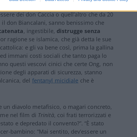
ssere dei don Caccia o quell’altro che da 20
a, il don Biancalani, sanno benissimo che
catenata
, ingestibile,
distrugge senza
or ragione se islamica, che già detta le sue
cattolica: e gli va bene così, prima la gallina
i ed immani costi sociali che tanto paga lo
sanno questi vescovi cinici che certe Ong, non
zione degli apparati di sicurezza, stanno
alcanica, del
fentanyl micidiale
che è
e un diavolo metafisico, o magari concreto,
ome nel film di
Trinità
, coi frati terrorizzati e
tato e depredato il convento?”. “È stato
ncer-bambino: “Mai sentito, dev’essere un