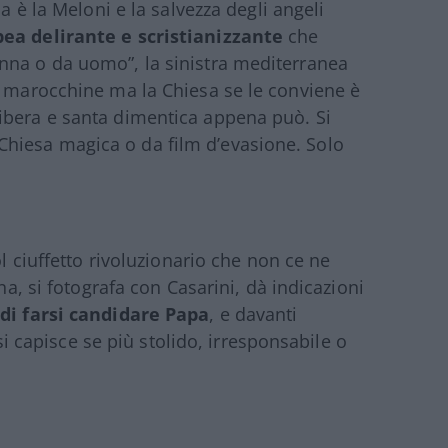
na è la Meloni e la salvezza degli angeli
ea delirante e scristianizzante
che
nna o da uomo”, la sinistra mediterranea
o marocchine ma la Chiesa se le conviene è
ibera e santa dimentica appena può. Si
hiesa magica o da film d’evasione. Solo
col ciuffetto rivoluzionario che non ce ne
na, si fotografa con Casarini, dà indicazioni
 di farsi candidare Papa
, e davanti
 si capisce se più stolido, irresponsabile o