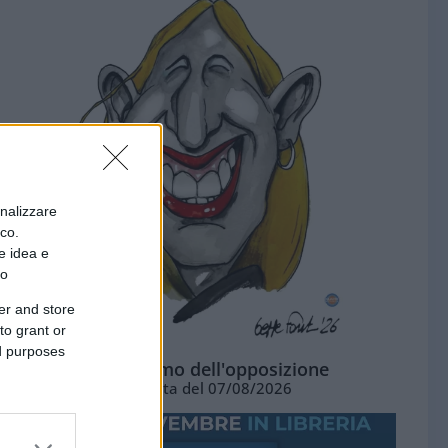
onalizzare
ico.
e idea e
to
er and store
to grant or
ed purposes
L'ottimismo dell'opposizione
Vignetta del 07/08/2026