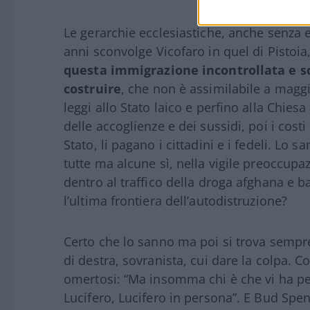
Le gerarchie ecclesiastiche, anche senza e
anni sconvolge Vicofaro in quel di Pistoi
questa immigrazione incontrollata e s
costruire
, che non è assimilabile a maggi
leggi allo Stato laico e perfino alla Chiesa 
delle accoglienze e dei sussidi, poi i cost
Stato, li pagano i cittadini e i fedeli. Lo 
tutte ma alcune sì, nella vigile preoccupa
dentro al traffico della droga afghana e b
l’ultima frontiera dell’autodistruzione?
Certo che lo sanno ma poi si trova sempr
di destra, sovranista, cui dare la colpa. C
omertosi: “Ma insomma chi è che vi ha pes
Lucifero, Lucifero in persona”. E Bud Spe