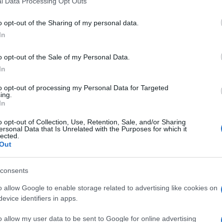
pettacolo miserabile e sconcertante nel
l Data Processing Opt Outs
a e mediterranea, nell’entrare non con passo
o opt-out of the Sharing of my personal data.
o Benetti nelle faccende mondane e
In
tica di potere. Che parla a fare un capo dei
 polemizzare con la Meloni quasi fosse
o opt-out of the Sale of my Personal Data.
iesa peggio che gregaria, questa Chiesa
In
hi vota, la sinistra salottiera e pro Hamas, e
to opt-out of processing my Personal Data for Targeted
ing.
In
o opt-out of Collection, Use, Retention, Sale, and/or Sharing
ersonal Data that Is Unrelated with the Purposes for which it
lected.
meno
, la mollano. Memori ancora delle
Out
 la comunione con la mascherina, le
iddetti novax, i templi sbarrati, i troppi
consents
ato, più da setta di regime, da clero
o allow Google to enable storage related to advertising like cookies on
as
ragionante, prudente, comunque riferita
evice identifiers in apps.
ghi o Mattarella. Ma per Zuppi andava bene
ell’alone dell’odio, con talebano furore. Poi
o allow my user data to be sent to Google for online advertising