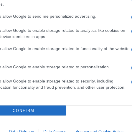
s.
 ne rende conto la Chiesa sfuggita a se
acramenti sono sempre più disertati? Certo
to allow Google to send me personalized advertising.
er ragioni di bottega, ma alla Cei, ai Delpini
igliano il ramadan.
o allow Google to enable storage related to analytics like cookies on
evice identifiers in apps.
rizzazione che risolve tutto, la verità è
o allow Google to enable storage related to functionality of the website
 e non trovano pastori in sintonia
, che
 come il Lucio Dalla di “Telefonami tra
o allow Google to enable storage related to personalization.
 di capirti”. Milano e l’Italia balcanizzati,
 ce ne vogliono di più, lasciate fre alla Ong
o allow Google to enable storage related to security, including
ere cristiani distratti, tutt’altro, non
cation functionality and fraud prevention, and other user protection.
ti fuor dalla grazia d’Iddio, tutt’altro, per
nalizzato, orientato con ogni evidenza alla
zzi di “mafia capitale”: coi negri si fanno
CONFIRM
Data Deletion
Data Access
Privacy and Cookie Policy