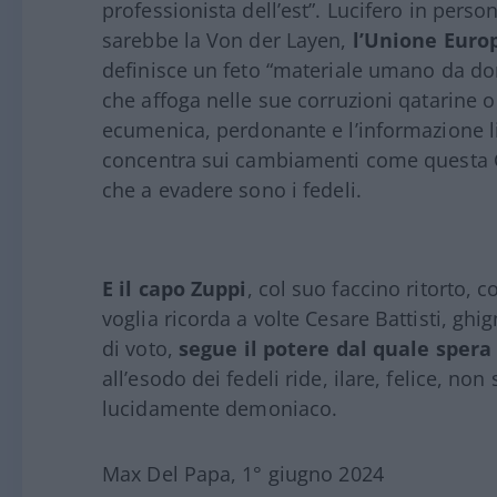
professionista dell’est”. Lucifero in perso
sarebbe la Von der Layen,
l’Unione Europ
definisce un feto “materiale umano da do
che affoga nelle sue corruzioni qatarine 
ecumenica, perdonante e l’informazione l
concentra sui cambiamenti come questa C
che a evadere sono i fedeli.
E il capo Zuppi
, col suo faccino ritorto, 
voglia ricorda a volte Cesare Battisti, ghig
di voto,
segue il potere dal quale spera
all’esodo dei fedeli ride, ilare, felice, non
lucidamente demoniaco.
Max Del Papa, 1° giugno 2024