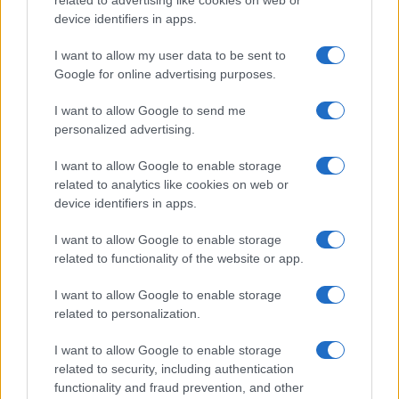
related to advertising like cookies on web or
device identifiers in apps.
297
I want to allow my user data to be sent to
Leggi i commenti
Google for online advertising purposes.
I want to allow Google to send me
personalized advertising.
SEDUTE SATIRICHE
Vignetta del 07/08/2026
I want to allow Google to enable storage
related to analytics like cookies on web or
device identifiers in apps.
I want to allow Google to enable storage
Vai all'archivio delle vignette
related to functionality of the website or app.
I want to allow Google to enable storage
related to personalization.
I want to allow Google to enable storage
related to security, including authentication
Limonata per un Ciao,
functionality and fraud prevention, and other