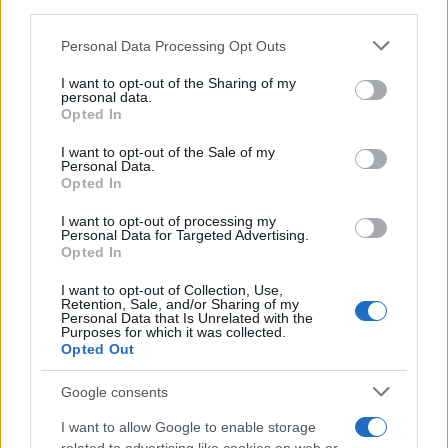
Ciò detto, non ti difenderesti? Non imbracceresti un
Personal Data Processing Opt Outs
fucile con la speranza, in alcuni casi remota, di
allontanare chi tenta di compiere il disumano? Non
I want to opt-out of the Sharing of my
personal data.
difenderesti la casa che hai costruito dopo una vita di
Opted In
sacrifici? Non difenderesti tua figlia dal male che
I want to opt-out of the Sale of my
incombe?
Non difenderesti la libertà che tentano
Personal Data.
Opted In
di sottrarti?
Pensi che uscire dalla tua abitazione
con le mani in alto e dirigerti verso i soldati russi che
I want to opt-out of processing my
Personal Data for Targeted Advertising.
mirano alla stessa sia utile? Ti sembra giusto dover
Opted In
lasciare nelle mani degli invasori la tua vita (famiglia,
I want to opt-out of Collection, Use,
casa ecc.) senza neanche tentare di difenderla?
Retention, Sale, and/or Sharing of my
Personal Data that Is Unrelated with the
Purposes for which it was collected.
Opted Out
#ARMI
#LIBERTÀ
#RUSSIA
#UCRAINA
Google consents
Pagina
PAGINA
Precedente
I want to allow Google to enable storage
SUCCESSIVA