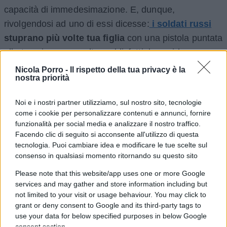
capacità di immedesimazione. E, dunque,
rivolgendosi ad uno di essi dicesse:
i soldati russi
stuprano più volte tua figlia
con una pistola puntata
alla tempia e, una volta soddisfatti, la uccidono senza
alcuna esitazione;
uccidono tua madre con un
Nicola Porro -
Il rispetto della tua privacy è la
nostra priorità
colpo alla testa
, rea di essere uscita di casa per
prendere dell’acqua;
passano con carri armati
Noi e i nostri partner utilizziamo, sul nostro sito, tecnologie
sopra al corpo di tuo padre
, riducendolo in poltiglia;
come i cookie per personalizzare contenuti e annunci, fornire
saccheggiano e distruggono la casa che hai costruito
funzionalità per social media e analizzare il nostro traffico.
Facendo clic di seguito si acconsente all'utilizzo di questa
con i risparmi di una vita, era tutto quello che avevi;
tecnologia. Puoi cambiare idea e modificare le tue scelte sul
radono al suolo la tua terra
, i posti in cui risiedono i
consenso in qualsiasi momento ritornando su questo sito
ricordi più teneri, i luoghi che tanto hai amato; ti
Please note that this website/app uses one or more Google
negano la possibilità di ammirare l’azzurro del cielo,
services and may gather and store information including but
ormai nero.
not limited to your visit or usage behaviour. You may click to
grant or deny consent to Google and its third-party tags to
use your data for below specified purposes in below Google
consent section.