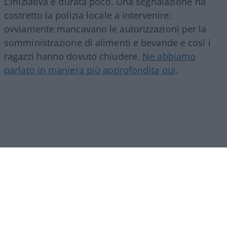
L’iniziativa è durata poco. Una segnalazione ha
costretto la polizia locale a intervenire:
ovviamente mancavano le autorizzazioni per la
somministrazione di alimenti e bevande e così i
ragazzi hanno dovuto chiudere.
Ne abbiamo
parlato in maniera più approfondita qui
.