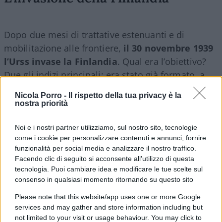
Dopo due mesi di trattative estenuanti e di
mobilitazione alle frontiere,
il 30 novembre 1939
l’Urss invase la Finlandia
. Qual era l’obiettivo?
Due gli indizi principali: era stato già formato, a
Mosca, un governo fantoccio finlandese, guidato
Nicola Porro -
Il rispetto della tua privacy è la
dal comunista Otto Kuusinen (fuggito in Urss
nostra priorità
dopo la sconfitta nella guerra civile). In secondo
luogo, le direttrici dell’offensiva sovietica
Noi e i nostri partner utilizziamo, sul nostro sito, tecnologie
come i cookie per personalizzare contenuti e annunci, fornire
coprivano tutto il Paese: l’area maggiormente
funzionalità per social media e analizzare il nostro traffico.
interessata era la Carelia, oggetto principale delle
Facendo clic di seguito si acconsente all'utilizzo di questa
trattative precedenti, ma in altri quattro punti i
tecnologia. Puoi cambiare idea e modificare le tue scelte sul
consenso in qualsiasi momento ritornando su questo sito
sovietici fecero entrare le loro divisioni, a Nord
del Lago Ladoga, nella Finlandia centrale
Please note that this website/app uses one or more Google
puntando verso Oulu e nell’estremo Nord verso il
services and may gather and store information including but
not limited to your visit or usage behaviour. You may click to
porto artico di Petsamo (ora Pechenega, in