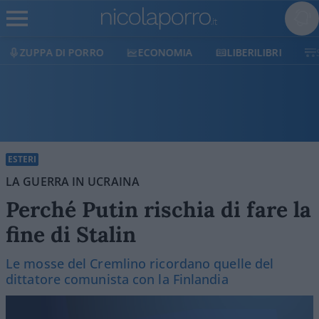
ECONOMIA
LIBERILIBRI
SHOP
SOSTIENICI
ESTERI
LA GUERRA IN UCRAINA
Perché Putin rischia di fare la
fine di Stalin
Le mosse del Cremlino ricordano quelle del
dittatore comunista con la Finlandia