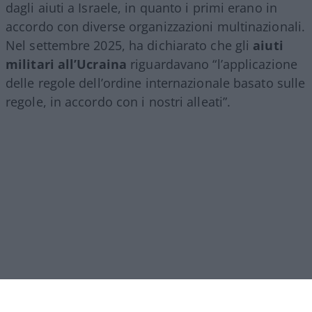
dagli aiuti a Israele, in quanto i primi erano in
accordo con diverse organizzazioni multinazionali.
Nel settembre 2025, ha dichiarato che gli
aiuti
militari all’Ucraina
riguardavano “l’applicazione
delle regole dell’ordine internazionale basato sulle
regole, in accordo con i nostri alleati”.