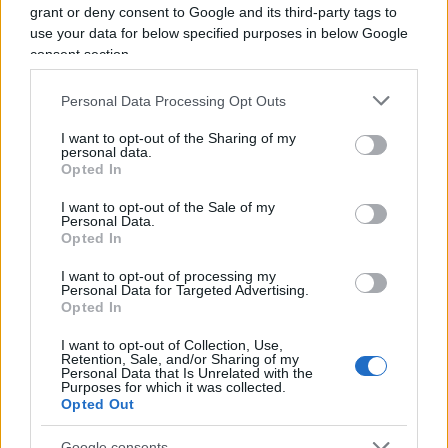
grant or deny consent to Google and its third-party tags to
Russia).
use your data for below specified purposes in below Google
consent section.
La resistenza dei finlandesi
Personal Data Processing Opt Outs
L’intento era dunque quello di
prendere tutto il
I want to opt-out of the Sharing of my
personal data.
Paese
e non solo la Carelia rivendicata dai russi
Opted In
come “zona cuscinetto”. Il generale Kliment
I want to opt-out of the Sale of my
Voroshilov, al comando del Fronte (gruppo
Personal Data.
d’armate) settentrionale, avrebbe voluto chiudere
Opted In
la campagna entro il 6 dicembre, compleanno di
I want to opt-out of processing my
Personal Data for Targeted Advertising.
Stalin, una settimana dopo l’inizio delle ostilità.
Opted In
Andò diversamente, come molti ricordano.
I
finlandesi e il loro comandante in capo
, Gustav
I want to opt-out of Collection, Use,
Retention, Sale, and/or Sharing of my
Mannerheim,
si rivelarono dei nemici
Personal Data that Is Unrelated with the
Purposes for which it was collected.
formidabili
. L’offensiva in Carelia venne fermata
Opted Out
sulla “Linea Mannerheim”, quella a Nord del Lago
Google consents