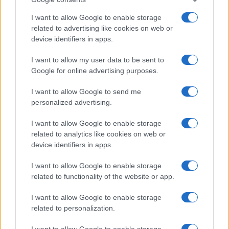
Ladoga si concluse con parte dell’VIII Armata
chiusa in una sacca,
l’offensiva nella Finlandia
I want to allow Google to enable storage
related to advertising like cookies on web or
centrale finì nel disastro militare di
device identifiers in apps.
Suomussalmi
e persino nell’estremo Nord, dove i
finlandesi conducevano la difesa con poche
I want to allow my user data to be sent to
Google for online advertising purposes.
compagnie di fanteria, i sovietici non raggiunsero
i loro obiettivi.
I want to allow Google to send me
personalized advertising.
Il cambio di strategia dei russi
I want to allow Google to enable storage
related to analytics like cookies on web or
device identifiers in apps.
L’opinione pubblica mondiale si svegliò
I want to allow Google to enable storage
condannando all’unisono l’invasore.
L’Urss venne
related to functionality of the website or app.
espulsa dalla Società delle Nazioni
(l’Onu di
allora) e da tutti i Paesi occidentali partirono aiuti
I want to allow Google to enable storage
related to personalization.
in armi e volontari. Anche dall’Italia furono
mandati aerei e batterie anti-aeree, benché, a