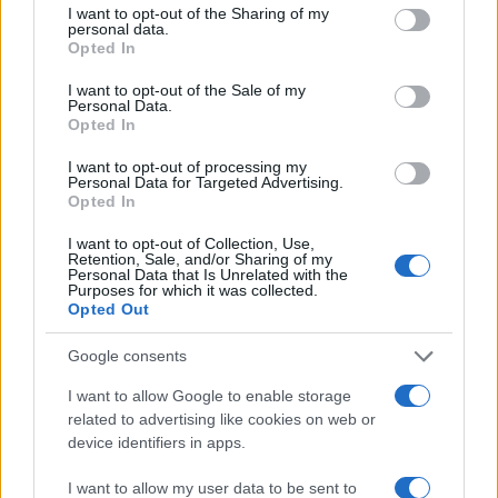
I want to opt-out of the Sharing of my
personal data.
Opted In
I want to opt-out of the Sale of my
Eppure per somministrare delle terapie geniche
Personal Data.
sperimentali, non guasterebbe un’attenta
Opted In
anamnesi del proprio medico di base, per evitare
I want to opt-out of processing my
Personal Data for Targeted Advertising.
spiacevoli conseguenze, come continuano a
Opted In
verificarsi, basta vedere i numeri delle reazioni
I want to opt-out of Collection, Use,
avverse pubblicati dall’Aifa.
La vera peste
Retention, Sale, and/or Sharing of my
odierna è negare di avere miseramente fallito
,
Personal Data that Is Unrelated with the
Purposes for which it was collected.
un grave danno sociale a carico dei cittadini che
Opted Out
dopo il 15 di dicembre non avranno più il lavoro,
Google consents
sospesi perché hanno dei dubbi, delle paure
legittime, dubbi per una protezione non
I want to allow Google to enable storage
related to advertising like cookies on web or
quantificabile, tanto da dover fare almeno 3
device identifiers in apps.
richiami, anche con un mix di vaccini differenti.
I want to allow my user data to be sent to