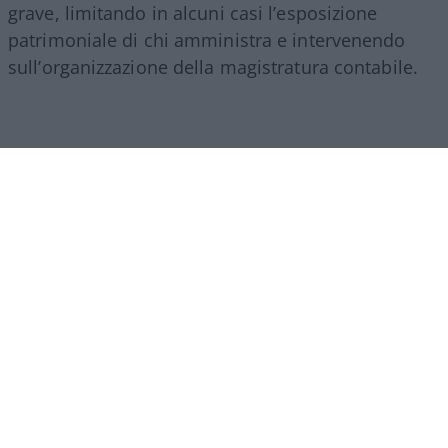
grave, limitando in alcuni casi l’esposizione
patrimoniale di chi amministra e intervenendo
sull’organizzazione della magistratura contabile.
Obiettivi comprensibili, ma forse come si ripete
sempre in questi casi era l’occasione per fare di