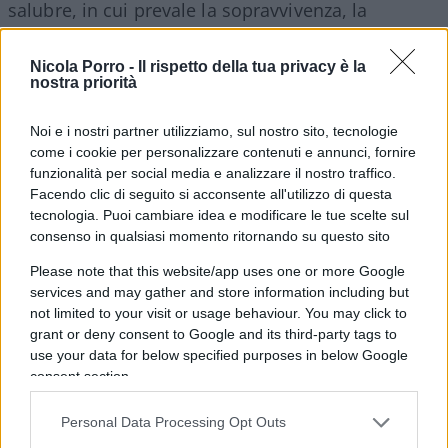
salubre, in cui prevale la sopravvivenza, la
speranza giovanile di un futuro migliore, rispetto
alla rassegnazione di massa.
Nicola Porro -
Il rispetto della tua privacy è la
nostra priorità
Ma in un’epoca come quella, le cure erano
Noi e i nostri partner utilizziamo, sul nostro sito, tecnologie
rudimentali come la vita della gente. Si
come i cookie per personalizzare contenuti e annunci, fornire
funzionalità per social media e analizzare il nostro traffico.
combatteva contro qualcosa di ignoto, si era
Facendo clic di seguito si acconsente all'utilizzo di questa
coscienti di perdere.
Oggi si combatte contro un
tecnologia. Puoi cambiare idea e modificare le tue scelte sul
virus da due anni
, eppure, nonostante si siano
consenso in qualsiasi momento ritornando su questo sito
scoperte diverse cure,
i protocolli del Ministero
Please note that this website/app uses one or more Google
sono gli stessi
, vigile attesa e tachipirina. Sono
services and may gather and store information including but
stati messi in commercio vaccini in tempi record,
not limited to your visit or usage behaviour. You may click to
grant or deny consent to Google and its third-party tags to
inizialmente su base volontaria, del resto la
use your data for below specified purposes in below Google
sperimentazione si concluderà nel 2023, man
consent section.
mano si faceva pressante la forzatura, rendendoli
obbligatori per alcune categorie, declassando le
Personal Data Processing Opt Outs
cure.