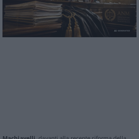
Machiavelli,
davanti alla recente riforma della