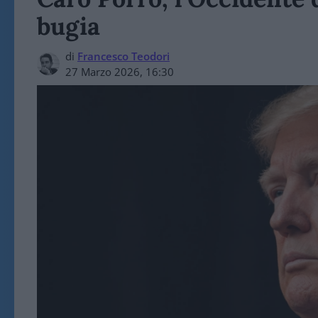
bugia
di
Francesco Teodori
27 Marzo 2026, 16:30