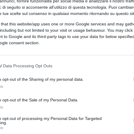
annunci, fornire funzionalità per social media e analizzare il nostro traff
do nel mondo. Essi si confermano,
 di seguito si acconsente all'utilizzo di questa tecnologia. Puoi cambiar
e tue scelte sul consenso in qualsiasi momento ritornando su questo si
 Tremonti, dei “turisti della storia”. Con
 that this website/app uses one or more Google services and may gath
including but not limited to your visit or usage behaviour. You may click 
 to Google and its third-party tags to use your data for below specifi
ogle consent section.
rk Carney
, il quale con il suo discorso al
altro un simulacro del potere che invece si
colto quanto le cose stiano cambiando. Il
l Data Processing Opt Outs
i è trasformato in un mondo a trazione
o opt-out of the Sharing of my personal data.
dente
, termine che raggruppa un insieme di
In
 L’interesse americano non è più quello di
e i suoi infiniti miliardi di dollari sparsi per
o opt-out of the Sale of my Personal Data.
rovvigionamento che rendevano il mondo
In
 nuovo spirito si affaccia oltreoceano
,
to opt-out of processing my Personal Data for Targeted
con buona pace di chi riteneva la storia
ing.
In
evolmente dimenticato imperialismo.