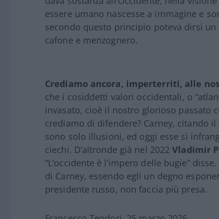
dava sostanza all’Occidente, nella visione 
essere umano nascesse a immagine e somi
secondo questo principio poteva dirsi un 
cafone e menzognero.
Crediamo ancora, imperterriti, alle no
che i cosiddetti valori occidentali, o “at
invasato, cioè il nostro glorioso passato 
crediamo di difendere? Carney, citando il 
sono solo illusioni, ed oggi esse si infra
ciechi. D’altronde già nel 2022
Vladimir P
“L’occidente è l’impero delle bugie” disse
di Carney, essendo egli un degno esponent
presidente russo, non faccia più presa.
Francesco Teodori, 25 marzo 2026