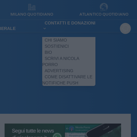
MILANO QUOTIDIANO
ATLANTICO QUOTIDIANO
CONTATTI E DONAZIONI
IBERALE
CHI SIAMO
SOSTIENICI
BIO
SCRIVI A NICOLA
PORRO
ADVERTISING
COME DISATTIVARE LE
NOTIFICHE PUSH