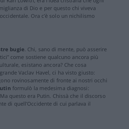
di Karl Lowith, era l’idea cristiana che ogni
glianza di Dio e per questo chi viveva
occidentale. Ora c’è solo un nichilismo
stre bugie
. Chi, sano di mente, può asserire
lantici” come sostiene qualcuno ancora più
culturale, esistano ancora? Che cosa
grande Vaclav Havel, ci ha visto giusto:
ngono rovinosamente di fronte ai nostri occhi
utin
formulò la medesima diagnosi:
. Ma questo era Putin. Chissà che il discorso
e di quell’Occidente di cui parlava il