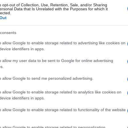
o opt-out of Collection, Use, Retention, Sale, and/or Sharing
ersonal Data that Is Unrelated with the Purposes for which it
e, ovverosia attraverso la conquista di
lected.
Out
 di nazioni. Le mire trumpiane sulla
osì come quelle sul Canada e sul canale di
consents
ta russo-ucraina in cui Mosca ha
o allow Google to enable storage related to advertising like cookies on
 territorio ucraino e le ha annesse alla
evice identifiers in apps.
eresse cinese verso Taiwan, prossimo
 il mondo.
La Cina continua imperterrita a
o allow my user data to be sent to Google for online advertising
usa. Perché? Perché riaprire centrali a
s.
petrolio? Forse in preparazione ad
to allow Google to send me personalized advertising.
are i relativi shock energetici.
o allow Google to enable storage related to analytics like cookies on
evice identifiers in apps.
’Iran conferma che il mondo ormai è diviso
o allow Google to enable storage related to functionality of the website
e essere garantita attraverso la forza, non
uesto la “piccola invasione” americana del
o allow Google to enable storage related to personalization.