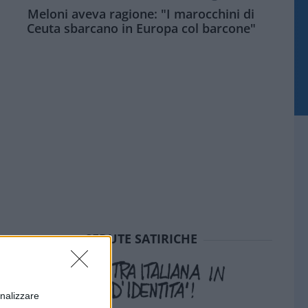
Meloni aveva ragione: "I marocchini di
Ceuta sbarcano in Europa col barcone"
SEDUTE SATIRICHE
onalizzare