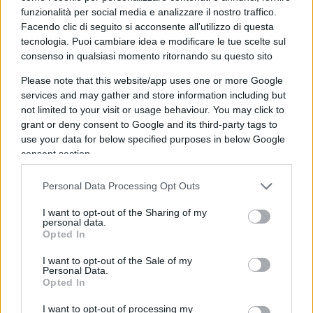
funzionalità per social media e analizzare il nostro traffico.
Facendo clic di seguito si acconsente all'utilizzo di questa
tecnologia. Puoi cambiare idea e modificare le tue scelte sul
consenso in qualsiasi momento ritornando su questo sito
Non so spiegare cos’abbia significato
Francesco
Please note that this website/app uses one or more Google
Guccini
nella mia vita. Probabilmente cercherò di
services and may gather and store information including but
not limited to your visit or usage behaviour. You may click to
capirlo da oggi in poi. Finché non verrà il tempo,
grant or deny consent to Google and its third-party tags to
in faccia a tutto il mondo per rincontrarlo.
use your data for below specified purposes in below Google
consent section.
Guglielmo Mastroianni, 8 agosto 2026
Personal Data Processing Opt Outs
I want to opt-out of the Sharing of my
personal data.
Opted In
I want to opt-out of the Sale of my
Personal Data.
Opted In
I want to opt-out of processing my