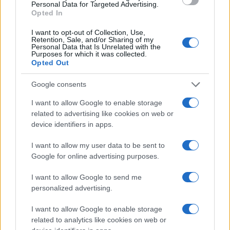
Personal Data for Targeted Advertising.
Opted In
I want to opt-out of Collection, Use,
Retention, Sale, and/or Sharing of my
Personal Data that Is Unrelated with the
Purposes for which it was collected.
Opted Out
Google consents
Tutta la differenza tra Ceuta e
I want to allow Google to enable storage
related to advertising like cookies on web or
l’emigrazione italiana negli
device identifiers in apps.
Usa
I want to allow my user data to be sent to
Google for online advertising purposes.
Non si tratta di negare il diritto d’asilo a chi ne ha
titolo, ma di riconoscere che una parte di chi
I want to allow Google to send me
entra irregolarmente porta violenza
personalized advertising.
di Teresa Casamichela
I want to allow Google to enable storage
1.9k
20
related to analytics like cookies on web or
8 Agosto 2026, 15:57