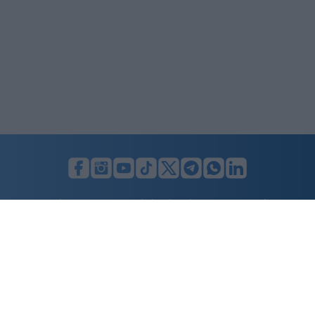
LUNIFIN S.r.l. a socio unico. Sede legale Milano, Largo F. Richini, 2/A,
20122 (MI), C.F./P.Iva en. 07174900154, REA cap. soc. euro 10.000,00
i.v.
Home
Advertising
Condizioni d’uso
Privacy Policy
Cookie policy
Cambia il consenso ai cookie
Dichiarazione di accessibilità