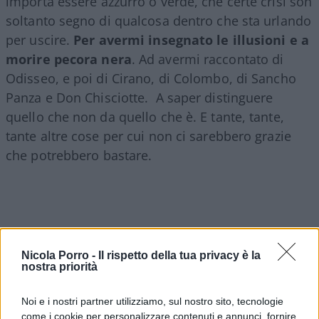
importa essere azzurro o verde, che certe crisi son
soltanto segno di qualcosa dentro che sta urlando
per uscire.
Per avermi insegnato le illusioni e a
morire pecora nera
. Ad avermi raccontato di
Odisseo, e poi di Cirano, di Colombo, di Sancho
Panza e Don Chisciotte. A saper distinguere
quello che non da quello che è. E tante, tante,
tante altre cose per cui non ci sarebbero grazie
che potrebbero bastare.
Nicola Porro -
Il rispetto della tua privacy è la
nostra priorità
Noi e i nostri partner utilizziamo, sul nostro sito, tecnologie
come i cookie per personalizzare contenuti e annunci, fornire