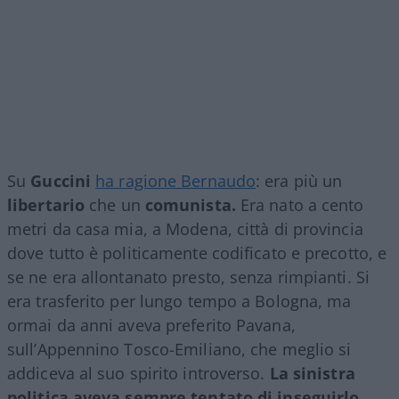
Su
Guccini
ha ragione Bernaudo
: era più un
libertario
che un
comunista.
Era nato a cento
metri da casa mia, a Modena, città di provincia
dove tutto è politicamente codificato e precotto, e
se ne era allontanato presto, senza rimpianti. Si
era trasferito per lungo tempo a Bologna, ma
ormai da anni aveva preferito Pavana,
sull’Appennino Tosco-Emiliano, che meglio si
addiceva al suo spirito introverso.
La sinistra
politica aveva sempre tentato di inseguirlo
,