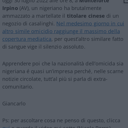
oggi 30 luglio 2022 alle ore 8, a
Monteforte
Irpino
(AV), un nigeriano ha brutalmente
ammazzato a martellate il
titolare cinese
di un
negozio di casalinghi.
Nel medesimo giorno in cui
altro simile omicidio raggiunge il massimo della
copertura mediatica
, per quest’altro similare fatto
di sangue vige il silenzio assoluto.
Apprendere poi che la nazionalità dell’omicida sia
nigeriana é quasi un’impresa perché, nelle scarne
notizie circolate, tutt’al più si parla di extra-
comunitario.
Giancarlo
Ps: per ascoltare cosa ne penso di questo, clicca
qui
o guarda il video qui sotto (Nicola Porro)