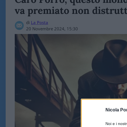
va premiato non distrut
di
La Posta
20 Novembre 2024, 15:30
Nicola Po
Noi e i nost