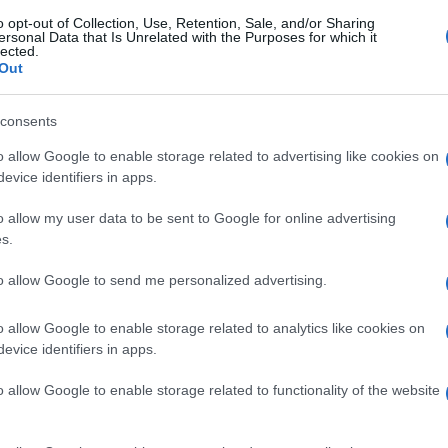
o opt-out of Collection, Use, Retention, Sale, and/or Sharing
 giusta. Ho iniziato a lavorare quando
ersonal Data that Is Unrelated with the Purposes for which it
lected.
assato molto velocemente ma la mia voglia
Out
 Il mondo che ci circonda però è cambiato
ornare a ragionare come si faceva 40 anni
consents
glia di lavorare sul serio
; dobbiamo fare
o allow Google to enable storage related to advertising like cookies on
 a produrre in Italia.
evice identifiers in apps.
o allow my user data to be sent to Google for online advertising
abbriche in Paesi emergenti, non ci aiuta,
s.
 gente non si renda conto e continui ad
nti. Dobbiamo lasciamo lavorare in
Italia
le
to allow Google to send me personalized advertising.
tribuiscono a fare crescere le aziende, e
o allow Google to enable storage related to analytics like cookies on
iché distruggerle.
evice identifiers in apps.
o allow Google to enable storage related to functionality of the website
azie al mio lavoro. Non esiste Paese