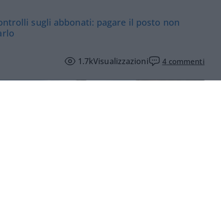
ntrolli sugli abbonati: pagare il posto non
arlo
1.7k
Visualizzazioni
4
commenti