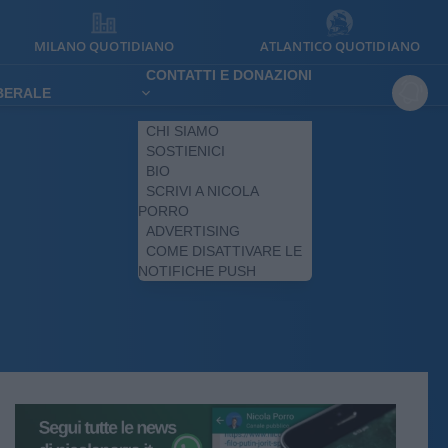
MILANO QUOTIDIANO
ATLANTICO QUOTIDIANO
CONTATTI E DONAZIONI
IBERALE
CHI SIAMO
SOSTIENICI
BIO
SCRIVI A NICOLA
PORRO
ADVERTISING
COME DISATTIVARE LE
NOTIFICHE PUSH