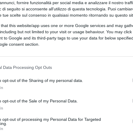
annunci, fornire funzionalità per social media e analizzare il nostro traff
 di seguito si acconsente all'utilizzo di questa tecnologia. Puoi cambiar
e tue scelte sul consenso in qualsiasi momento ritornando su questo si
 that this website/app uses one or more Google services and may gath
including but not limited to your visit or usage behaviour. You may click 
 to Google and its third-party tags to use your data for below specifi
I tramite DALL·E di OpenAI
ogle consent section.
ferite su Google
CLICCA QUI
l Data Processing Opt Outs
o opt-out of the Sharing of my personal data.
0:00
/
--:--
In
er pubblicato la mia lettera
. Sono
o opt-out of the Sale of my Personal Data.
 nostro problema ma voglio in qualche modo
In
he contano nel nostro Paese.
to opt-out of processing my Personal Data for Targeted
ing.
In