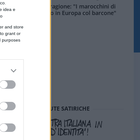
ico.
Meloni aveva ragione: "I marocchini di
e idea e
Ceuta sbarcano in Europa col barcone"
to
er and store
to grant or
ed purposes
SEDUTE SATIRICHE