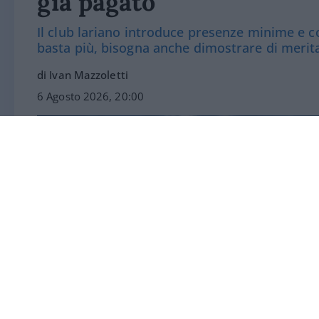
già pagato
Il club lariano introduce presenze minime e co
basta più, bisogna anche dimostrare di merit
di Ivan Mazzoletti
6 Agosto 2026, 20:00