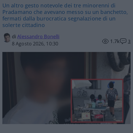
Un altro gesto notevole dei tre minorenni di
Pradamano che avevano messo su un banchetto,
fermati dalla burocratica segnalazione di un
solerte cittadino
di
Alessandro Bonelli
1.7k
3
8 Agosto 2026, 10:30