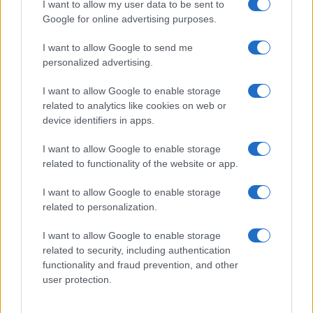
I want to allow my user data to be sent to
La cosa più vergognosa, forse, è che Prodi
non
Google for online advertising purposes.
riesce neppure a scusarsi
. Anzi. Conferma
I want to allow Google to send me
quanto noi abbiamo sostenuto nei giorni scorsi:
personalized advertising.
ovvero che la nota che ha firmato per ammettere
“l’errore” non conteneva alcuna scusa. Zero. Nulla
I want to allow Google to enable storage
related to analytics like cookies on web or
di nulla. “Mah, scusato: uno si scusa di una
device identifiers in apps.
malefatta, ma di una cosa così piccola dovrebbe
dire ‘pazienza’ ma niente di più. Ho trovato
I want to allow Google to enable storage
related to functionality of the website or app.
interessante come si sia costruito…. Vuol dire che
tutto sommato qualche fastidio lo do”.
I want to allow Google to enable storage
related to personalization.
#LAVINIA OREFICI
#ROMANO PRODI
I want to allow Google to enable storage
related to security, including authentication
functionality and fraud prevention, and other
32
user protection.
Leggi i commenti