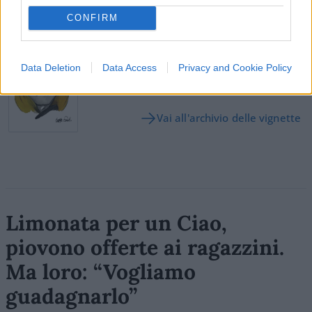
CONFIRM
SEDUTE SATIRICHE
Vignetta del 07/08/2026
Data Deletion
Data Access
Privacy and Cookie Policy
Vai all'archivio delle vignette
Limonata per un Ciao,
piovono offerte ai ragazzini.
Ma loro: “Vogliamo
guadagnarlo”