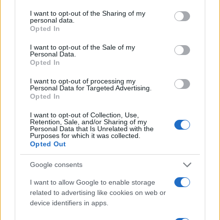
Prodi ha messo la sinistra con le chiappe al
I want to opt-out of the Sharing of my
personal data.
muro
Opted In
I want to opt-out of the Sale of my
Già, peccato che abbia pure utilizzato un tono un
Personal Data.
Opted In
tantino fuori luogo e abbia allungato le mani per
afferrare la ciocca di capelli di Lavinia Orefici.
I want to opt-out of processing my
Personal Data for Targeted Advertising.
“Non posso aver intimidito nessuno”, sostiene
Opted In
Prodi, come se a decidere chi intimidisce chi è
I want to opt-out of Collection, Use,
l’autore e non la vittima. “È da anni che i giornali
Retention, Sale, and/or Sharing of my
Personal Data that Is Unrelated with the
di destra mi colpiscono e non capisco perché. La
Purposes for which it was collected.
Opted Out
Meloni due volte. Alla fine io poi sono una voce
libera, dico quello che penso e questo viene
Google consents
sopportato male. Basta un piccolo incidente per
I want to allow Google to enable storage
renderlo un affare di Stato”.
related to advertising like cookies on web or
device identifiers in apps.