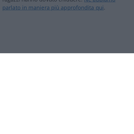
parlato in maniera più approfondita qui
.
Nelle scorse ore però i giovani hanno compiuto
un altro gesto notevole
e degno di essere
menzionato: quando la storia è diventata virale e
centinaia di persone si sono offerte di regalare il