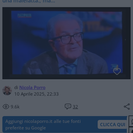
una malefatta., ma..."
di
Nicola Porro
10 Aprile 2025, 22:33
9.6k
32
Aggiungi nicolaporro.it alle tue fonti
CLICCA QUI
preferite su Google