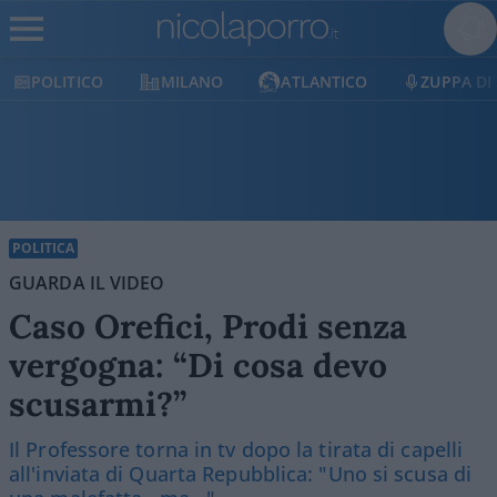
POLITICO
MILANO
ATLANTICO
ZUPPA DI
POLITICA
GUARDA IL VIDEO
Caso Orefici, Prodi senza
vergogna: “Di cosa devo
scusarmi?”
Il Professore torna in tv dopo la tirata di capelli
all'inviata di Quarta Repubblica: "Uno si scusa di