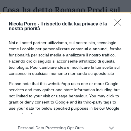
Cosa ha detto Romano Prodi sul
caso Lavinia Orefici
Nicola Porro -
Il rispetto della tua privacy è la
nostra priorità
Alla domanda di
Corrado
Formigli
(“Lei ritiene di
essere stato vittima di una trappola o di aver
Noi e i nostri partner utilizziamo, sul nostro sito, tecnologie
sbagliato e soprattutto si aspettava tanto
come i cookie per personalizzare contenuti e annunci, fornire
rumore?”),
Romano
Prodi
riesce nel difficile
funzionalità per social media e analizzare il nostro traffico.
Facendo clic di seguito si acconsente all'utilizzo di questa
miracolo di peggiorare una storia che poteva già
tecnologia. Puoi cambiare idea e modificare le tue scelte sul
essere chiusa. Chiedere scusa? Giammai. Il
consenso in qualsiasi momento ritornando su questo sito
Professore risponde così: “Lei crede che quella
Please note that this website/app uses one or more Google
mossa sia aggressiva? Ho intimidito? Ho risposto
services and may gather and store information including but
tutto alla domanda”.
not limited to your visit or usage behaviour. You may click to
grant or deny consent to Google and its third-party tags to
use your data for below specified purposes in below Google
consent section.
Leggi anche:
Personal Data Processing Opt Outs