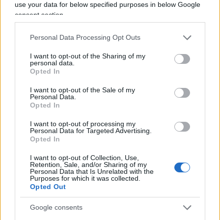
use your data for below specified purposes in below Google
quello che fa in servizio”, rifiutando l’idea di un
consent section.
“Grande Fratello che dice questo lo puoi leggere e
questo no”. La parola è poi passata
all’ex
Personal Data Processing Opt Outs
ministra Elisabetta Trenta
, che dopo aver
I want to opt-out of the Sharing of my
personal data.
auspicato la necessità del rispetto dei diritti delle
Opted In
minoranze, ha lanciato una frecciata a Crosetto:
“Sono stata ministro della Difesa e conosco i
I want to opt-out of the Sale of my
Personal Data.
meccanismi dell’Esercito. Avessi dovuto decidere
Opted In
io, sicuramente non avrei rimosso Vannacci. La
I want to opt-out of processing my
libertà di pensiero deve valere per tutti, sia per
Personal Data for Targeted Advertising.
Opted In
coloro che sono favorevoli alle coppie gay e
all’adozione sia per coloro che hanno una idea
I want to opt-out of Collection, Use,
Retention, Sale, and/or Sharing of my
della famiglia con papà mamma e figli”.
Personal Data that Is Unrelated with the
Purposes for which it was collected.
Opted Out
L’attacco di Sgarbi
Google consents