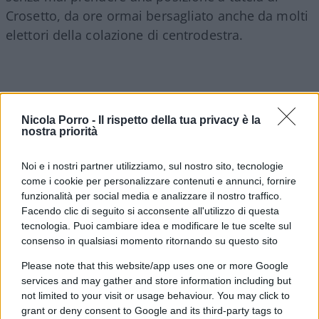
Crosetto, da ore ormai bersagliato anche da molti
elettori della colazione di centrodestra.
Per approfondire:
Nicola Porro -
Il rispetto della tua privacy è la
nostra priorità
“Compro il suo libro”. Salvini si schiera col
generale Vannacci
Noi e i nostri partner utilizziamo, sul nostro sito, tecnologie
Vannacci umiliato dalla dittatura delle
come i cookie per personalizzare contenuti e annunci, fornire
minoranze. Questo è regime
funzionalità per social media e analizzare il nostro traffico.
Facendo clic di seguito si acconsente all'utilizzo di questa
“Faccio il soldato, per ora…”. Vannacci sgancia
tecnologia. Puoi cambiare idea e modificare le tue scelte sul
la bomba: “Non sono stato rimosso”
consenso in qualsiasi momento ritornando su questo sito
Please note that this website/app uses one or more Google
In queste ore, è arrivato il commento di
Matteo
services and may gather and store information including but
Salvini
, il quale ha affermato chiaramente che “il
not limited to your visit or usage behaviour. You may click to
grant or deny consent to Google and its third-party tags to
Generale Vannacci deve essere giudicato per