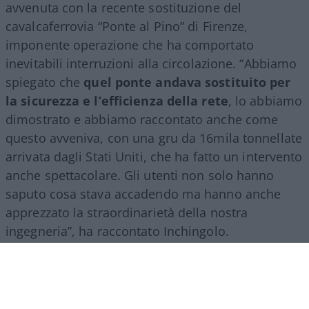
avvenuta con la recente sostituzione del
cavalcaferrovia “Ponte al Pino” di Firenze,
imponente operazione che ha comportato
inevitabili interruzioni alla circolazione. “Abbiamo
spiegato che
quel ponte andava sostituito per
la sicurezza e l’efficienza della rete
, lo abbiamo
dimostrato e abbiamo raccontato anche come
questo avveniva, con una gru da 16mila tonnellate
arrivata dagli Stati Uniti, che ha fatto un intervento
anche spettacolare. Gli utenti non solo hanno
saputo cosa stava accadendo ma hanno anche
apprezzato la straordinarietà della nostra
ingegneria”, ha raccontato Inchingolo.
Il racconto del Gruppo Fs, ha aggiunto l’esperto, si
estende poi a tutte le attività svolte nel mondo.
“Siamo molto presenti all’estero, lo facciamo con