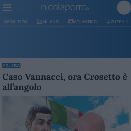
MILANO
ATLANTICO
ZUPPA DI PORRO
E
POLITICA
Caso Vannacci, ora Crosetto è
all’angolo