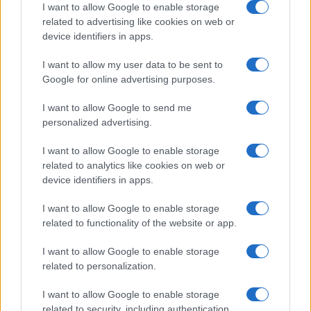
I want to allow Google to enable storage
related to advertising like cookies on web or
Insomma, il caso sta facendo esplodere anche le
device identifiers in apps.
stanze dei bottoni del centrodestra. Ed è pure
Vittorio Sgarbi a scavalcare la linea. Prima il critico
I want to allow my user data to be sent to
d’arte ha parlato di Vannacci “
umiliato dalla
Google for online advertising purposes.
dittatura della minoranza
: questo non è un
I want to allow Google to send me
regime, qui è legittimo esprimere idee”. Poi si è
personalized advertising.
rivolto allo stesso ministro della Difesa: “Crosetto
I want to allow Google to enable storage
sa meglio di me che quelle misure non possono
related to analytics like cookies on web or
venire da un ministro ma da una gerarchia
device identifiers in apps.
militare cui il generale risponde”. E ancora: “Il
I want to allow Google to enable storage
libro rispecchia le posizioni di molti elettori del
related to functionality of the website or app.
centrodestra e, soprattutto, cosa che si è
sottovalutata, quella della Chiesa”.
I want to allow Google to enable storage
related to personalization.
A difesa della libertà di espressione,
come già
I want to allow Google to enable storage
riportato sulle colonne di questo sito
, si è
related to security, including authentication