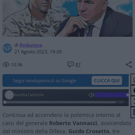
di
Redazione
21 Agosto 2023, 19:30
10.9k
97
Segui nicolaporro.it su Google
CLICCA QUI
Ascolta l'articolo
0:00
/
--:--
Continua ad accendersi la polemica intorno al
caso del generale
Roberto Vannacci
, avvicendato
dal ministro della Difesa,
Guido Crosetto
, tre