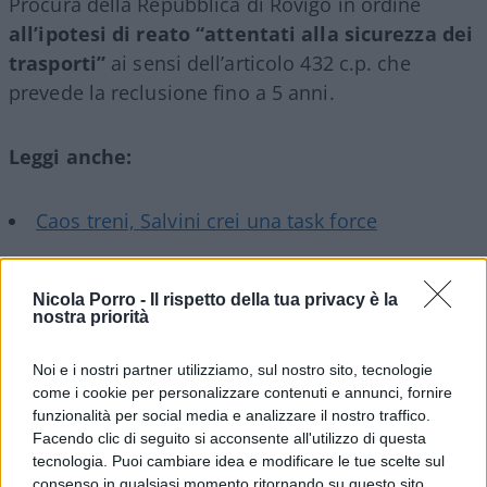
Procura della Repubblica di Rovigo in ordine
all’ipotesi di reato “attentati alla sicurezza dei
trasporti”
ai sensi dell’articolo 432 c.p. che
prevede la reclusione fino a 5 anni.
Leggi anche:
Caos treni, Salvini crei una task force
Nicola Porro -
Il rispetto della tua privacy è la
Immediata la presa di posizione del
ministero
nostra priorità
delle Infrastrutture e dei Trasporti
. “La
Noi e i nostri partner utilizziamo, sul nostro sito, tecnologie
denuncia formalizzata da Fs dopo la segnalazione,
come i cookie per personalizzare contenuti e annunci, fornire
in Veneto, di un oggetto che avrebbe potuto
funzionalità per social media e analizzare il nostro traffico.
causare danni significativi al pantografo e alla
Facendo clic di seguito si acconsente all'utilizzo di questa
linea elettrica dei treni è estremamente
tecnologia. Puoi cambiare idea e modificare le tue scelte sul
consenso in qualsiasi momento ritornando su questo sito