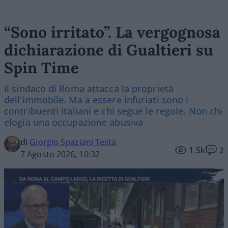
“Sono irritato”. La vergognosa
dichiarazione di Gualtieri su
Spin Time
Il sindaco di Roma attacca la proprietà
dell'immobile. Ma a essere infuriati sono i
contribuenti italiani e chi segue le regole. Non chi
elogia una occupazione abusiva
di
Giorgio Spaziani Testa
1.5k
2
7 Agosto 2026, 10:32