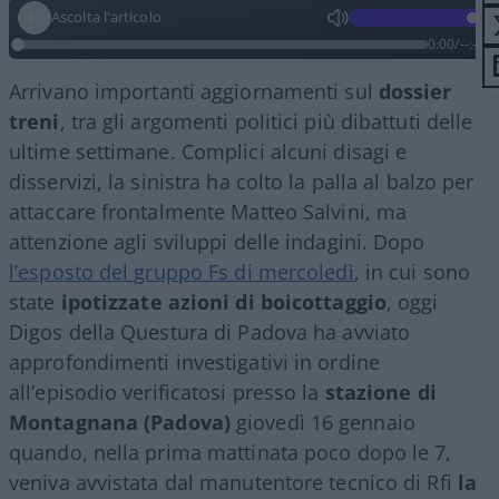
Ascolta l'articolo
0:00
/
--:--
Arrivano importanti aggiornamenti sul
dossier
treni
, tra gli argomenti politici più dibattuti delle
ultime settimane. Complici alcuni disagi e
disservizi, la sinistra ha colto la palla al balzo per
attaccare frontalmente Matteo Salvini, ma
attenzione agli sviluppi delle indagini. Dopo
l’esposto del gruppo Fs di mercoledì
, in cui sono
state
ipotizzate azioni di boicottaggio
, oggi
Digos della Questura di Padova ha avviato
approfondimenti investigativi in ordine
all’episodio verificatosi presso la
stazione di
Montagnana (Padova)
giovedì 16 gennaio
quando, nella prima mattinata poco dopo le 7,
veniva avvistata dal manutentore tecnico di Rfi
la