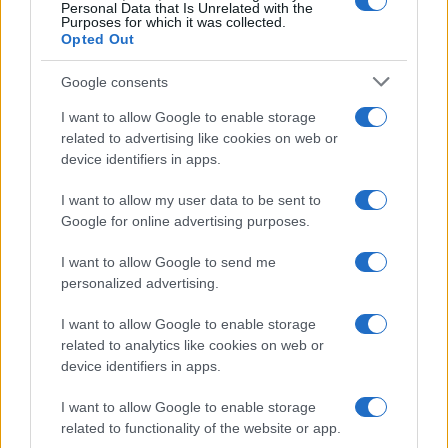
Personal Data that Is Unrelated with the
sarebbe gravissimo. Chi c’è dietro questi atti?
Purposes for which it was collected.
Opted Out
Cosa dice oggi la sinistra? Questi gesti folli
rischiano di mettere a rischio la vita di centinaia di
Google consents
persone. Se c’è qualcuno che gioca sporco sulla
I want to allow Google to enable storage
pelle di lavoratori e pendolari solo per mettere in
related to advertising like cookies on web or
difficoltà il ministro Salvini dovrà rispondere delle
device identifiers in apps.
proprie azioni. Vogliamo che la verità esca in
I want to allow my user data to be sent to
maniera limpida e cristallina e che si vada fino in
Google for online advertising purposes.
fondo con autori e mandanti di questa vergogna”.
I want to allow Google to send me
personalized advertising.
Va fatta chiarezza il prima possibile sul dossier
I want to allow Google to enable storage
related to analytics like cookies on web or
treni, perché
l’ombra del sabotaggio
è sempre
device identifiers in apps.
più consistente, palpabile. Come evidenziato dal
Giornale, non è escluso che si possa procedere
I want to allow Google to enable storage
related to functionality of the website or app.
non solo per il reato di danneggiamento,