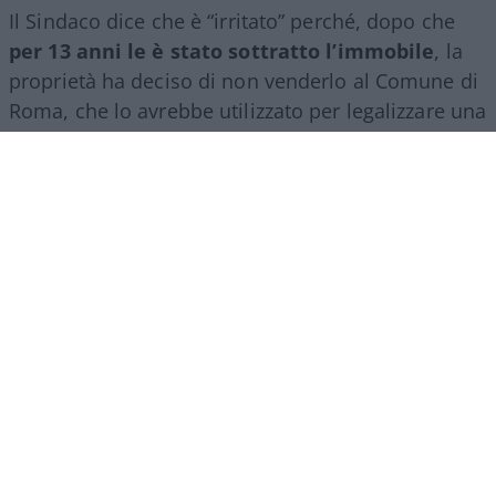
Il Sindaco dice che è “irritato” perché, dopo che
per 13 anni le è stato sottratto l’immobile
, la
proprietà ha deciso di non venderlo al Comune di
Roma, che lo avrebbe utilizzato per legalizzare una
vergognosa occupazione abusiva.