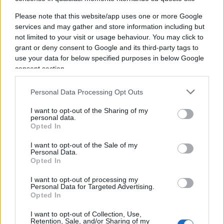
preoccupante” si legge in una nota. Il dicastero ha
rimarcato che l’ipotesi di attentato ai trasporti è
Please note that this website/app uses one or more Google
services and may gather and store information including but
un fatto che non può e non deve essere
not limited to your visit or usage behaviour. You may click to
sottovalutato: “Siamo di fronte a un ulteriore
grant or deny consent to Google and its third-party tags to
elemento dopo l’esposto di pochi giorni fa.
use your data for below specified purposes in below Google
L’auspicio è che sia fatta chiarezza in tempi
consent section.
rapidissimi”.
Personal Data Processing Opt Outs
I want to opt-out of the Sharing of my
Il ministro
Matteo Salvini
segue la vicenda con la
personal data.
massima attenzione e non potrebbe essere
Opted In
altrimenti: il leader leghista da giorni è usato dalle
I want to opt-out of the Sale of my
opposizioni come
capro espiatorio per i
Personal Data.
Opted In
numerosi guasti ai treni
. E il Carroccio fa
quadrato. Così i capigruppo di Camera e Senato
I want to opt-out of processing my
Personal Data for Targeted Advertising.
della Lega Riccardo Molinari e Massimiliano
Opted In
Romeo: “Se venisse confermato che la catena è
I want to opt-out of Collection, Use,
stata messa lì per sabotare il transito dei treni
Retention, Sale, and/or Sharing of my