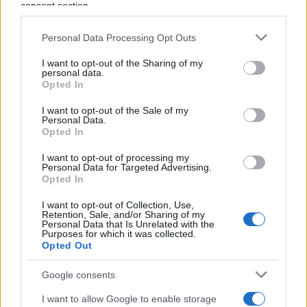
colpisca il tifoso onesto tanto quanto lo
consent section.
speculatore.
Personal Data Processing Opt Outs
I want to opt-out of the Sharing of my
personal data.
Opted In
I want to opt-out of the Sale of my
Personal Data.
Opted In
I want to opt-out of processing my
Personal Data for Targeted Advertising.
Opted In
I want to opt-out of Collection, Use,
Retention, Sale, and/or Sharing of my
Personal Data that Is Unrelated with the
Purposes for which it was collected.
Opted Out
C’è poi
un tema di principio
: l’abbonamento è un
contratto, non una proprietà piena ed è dunque
Google consents
legittimo che preveda condizioni d’uso, comprese
I want to allow Google to enable storage