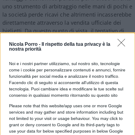
uno strumento di arbitraggio nelle mani di pochi e
la società perde ricavi che altrimenti incasserebbe
direttamente attraverso la vendita ufficiale dei
biglietti. Da questo punto di vista, il tentativo di
tutelarsi può essere comprensibile.
Nicola Porro -
Il rispetto della tua privacy è la
nostra priorità
Il chiarimento di Suwarso attenua la misura, ma
Noi e i nostri partner utilizziamo, sul nostro sito, tecnologie
non ne cambia la sostanza
: una soglia rigida di
come i cookie per personalizzare contenuti e annunci, fornire
assenze — tre, secondo la prima formulazione —
funzionalità per social media e analizzare il nostro traffico.
continua a non distinguere tra chi specula
Facendo clic di seguito si acconsente all'utilizzo di questa
sistematicamente rivendendo il proprio posto ai
tecnologia. Puoi cambiare idea e modificare le tue scelte sul
consenso in qualsiasi momento ritornando su questo sito
match più attesi e chi, semplicemente, non può
essere presente per lavoro, salute o altri impegni
Please note that this website/app uses one or more Google
services and may gather and store information including but
legittimi. Perdere il diritto di rinnovo è una
not limited to your visit or usage behaviour. You may click to
sanzione meno drastica del ritiro immediato, ma
grant or deny consent to Google and its third-party tags to
resta comunque una sanzione e il rischio è che
use your data for below specified purposes in below Google