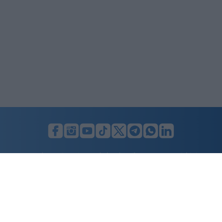
LUNIFIN S.r.l. a socio unico. Sede legale Milano, Largo F. Richini, 2/A,
20122 (MI), C.F./P.Iva en. 07174900154, REA cap. soc. euro 10.000,00
i.v.
Home
Advertising
Condizioni d’uso
Privacy Policy
Cookie policy
Cambia il consenso ai cookie
Dichiarazione di accessibilità