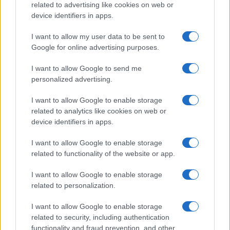
quelle legate al rinnovo. Ma la libertà contrattuale
related to advertising like cookies on web or
device identifiers in apps.
del tifoso — decidere se andare o meno alla
partita — non dovrebbe essere sacrificata
I want to allow my user data to be sent to
sull’altare di un problema che riguarda una
Google for online advertising purposes.
minoranza di speculatori.
I want to allow Google to send me
personalized advertising.
Ivan Mazzoletti, 6 agosto 2026
I want to allow Google to enable storage
related to analytics like cookies on web or
device identifiers in apps.
I want to allow Google to enable storage
related to functionality of the website or app.
I want to allow Google to enable storage
related to personalization.
I want to allow Google to enable storage
related to security, including authentication
functionality and fraud prevention, and other