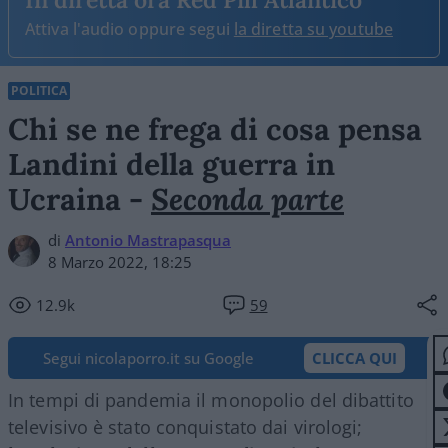
Attiva l'audio oppure segui
la diretta su youtube
POLITICA
Chi se ne frega di cosa pensa
Landini della guerra in
Ucraina -
Seconda parte
di
Antonio Mastrapasqua
8 Marzo 2022, 18:25
12.9k
59
Segui nicolaporro.it su Google
CLICCA QUI
In tempi di pandemia il monopolio del dibattito
televisivo è stato conquistato dai virologi;