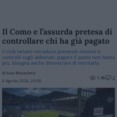
Il Como e l’assurda pretesa di
controllare chi ha già pagato
Il club lariano introduce presenze minime e
controlli sugli abbonati: pagare il posto non basta
più, bisogna anche dimostrare di meritarlo
di Ivan Mazzoletti
1.4k
2
6 Agosto 2026, 20:00