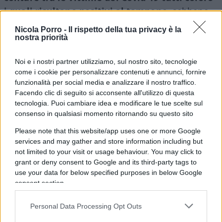
i quali risultano positivi al tampone
, sebbene
nella gran parte dei casi i decessi riguardino
Nicola Porro -
Il rispetto della tua privacy è la
soggetti fragili con tre o quattro gravi patologie
nostra priorità
pregresse.
Noi e i nostri partner utilizziamo, sul nostro sito, tecnologie
come i cookie per personalizzare contenuti e annunci, fornire
funzionalità per social media e analizzare il nostro traffico.
Facendo clic di seguito si acconsente all'utilizzo di questa
Ricordo, a tale proposito, che durante la prima
tecnologia. Puoi cambiare idea e modificare le tue scelte sul
fase della pandemia, quando gli italiani
consenso in qualsiasi momento ritornando su questo sito
assistevano atterriti al quotidiano bollettino
Please note that this website/app uses one or more Google
televisivo di guerra delle 18, lo speaker
Angelo
services and may gather and store information including but
Borrelli
, all’epoca capo del Dipartimento della
not limited to your visit or usage behaviour. You may click to
protezione civile, ogni volta specificava che i morti
grant or deny consent to Google and its third-party tags to
use your data for below specified purposes in below Google
segnalati dovevano intendersi con il Covid e non
consent section.
per il Covid. Una distinzione che nel tempo si è
gradualmente persa, anche per grave
Personal Data Processing Opt Outs
responsabilità di buona parte dell’informazione la