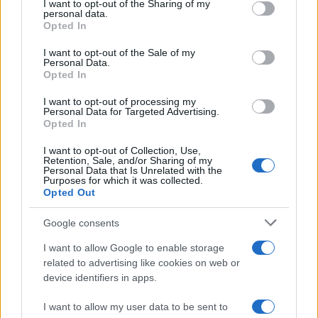
I want to opt-out of the Sharing of my
quale, venendo incontro ai desiderata di chi
personal data.
Opted In
ancora oggi ritiene conveniente cavalcare la paura
diffusa, ha contribuito in maniera determinante a
I want to opt-out of the Sale of my
Personal Data.
far affermare una tale mistificazione di massa.
Opted In
I want to opt-out of processing my
D’altro canto, a ben pensarci, la stessa,
Personal Data for Targeted Advertising.
Opted In
vergognosa mistificazione ha rappresentato uno
dei capisaldi del partito unico del virus, di cui
I want to opt-out of Collection, Use,
Retention, Sale, and/or Sharing of my
Roberto Speranza
è il leader
in pectore
, per
Personal Data that Is Unrelated with the
Purposes for which it was collected.
giustificare l’inverosimile campionario di
Opted Out
restrizioni che ancora aggi in parte funestano la
nostra esistenza. Se infatti fosse stato
Google consents
onestamente chiarito che per la maggior parte dei
I want to allow Google to enable storage
decessi, la cui età media è ancora oggi superiore
related to advertising like cookies on web or
device identifiers in apps.
agli 80 anni, il Covid-19 costituiva solo la causa
iniziale del decesso, nell’ambito di un quadro
I want to allow my user data to be sent to