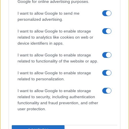
clinico già ampiamente compromesso – cosa
Google for online advertising purposes.
peraltro emersa da un rapporto dell’Istat già
I want to allow Google to send me
nell’estate del 2020 – sarebbe stato assai più
personalized advertising.
complicato imporci
un regime di restrizioni e di
obblighi senza precedenti
nella storia
I want to allow Google to enable storage
related to analytics like cookies on web or
repubblicana.
device identifiers in apps.
I want to allow Google to enable storage
related to functionality of the website or app.
In tal senso il prode Speranza, non volendo
certamente emulare il famoso Martin, il quale per
I want to allow Google to enable storage
related to personalization.
un punto perse la proverbiale cappa, non ci ha
pensato due volte ad utilizzare la preposizione più
I want to allow Google to enable storage
adatta ai suoi scopi, imponendo il terrorizzante
related to security, including authentication
functionality and fraud prevention, and other
“per Covid” in luogo del ben più rassicurante “con
user protection.
Covid”.
Claudio Romiti, 10 giugno 2022