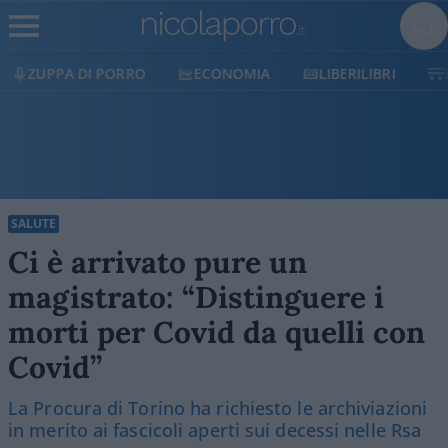
ECONOMIA
LIBERILIBRI
SHOP
SOSTIENICI
SALUTE
Ci è arrivato pure un
magistrato: “Distinguere i
morti per Covid da quelli con
Covid”
La Procura di Torino ha richiesto le archiviazioni
in merito ai fascicoli aperti sui decessi nelle Rsa