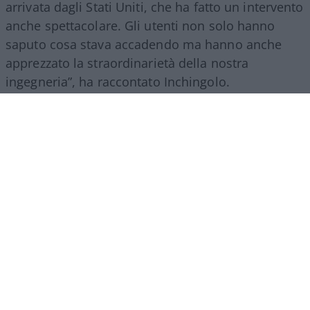
arrivata dagli Stati Uniti, che ha fatto un intervento
anche spettacolare. Gli utenti non solo hanno
saputo cosa stava accadendo ma hanno anche
apprezzato la straordinarietà della nostra
ingegneria”, ha raccontato Inchingolo.
Il racconto del Gruppo Fs, ha aggiunto l’esperto, si
estende poi a tutte le attività svolte nel mondo.
“Siamo molto presenti all’estero, lo facciamo con
il trasporto treni ma soprattutto con l’ingegneria:
la metropolitana di Riad è stata fatta con la
direzione dei lavori da parte di
FS Engeneering
.
Siamo riconosciuti come un’eccellenza non solo
per l’esercizio ferroviario ma anche per la
realizzazione e progettazione dei lavori in questo
ambito”.