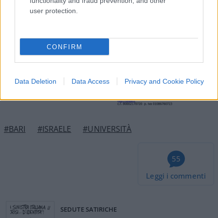
functionality and fraud prevention, and other
user protection.
CONFIRM
Data Deletion
Data Access
Privacy and Cookie Policy
#BARI
#ISRAELE
#UNIVERSITÀ
55
Leggi i commenti
SEDUTE SATIRICHE