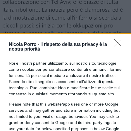
collaborazione con Tel Aviv; e le piazze di tutta
Italia ribollono. La notizia però è clamorosa ed è
la dimostrazione di come all’inferno si scenda a
piccoli passi: si inizia con le okkupazioni pro-
Hamas, si passa
dall’uso improprio della parola
“genocidio”
brandita come Protocolli dei Savi di
Nicola Porro -
Il rispetto della tua privacy è la
Sion e si arriva a
contestare l’ebreo David Parenzo
,
nostra priorità
a
silenziare il filo-israeliano Maurizio Molinari
, a
Noi e i nostri partner utilizziamo, sul nostro sito, tecnologie
sputare in strada a due ortodossi
. Fino a
come i cookie per personalizzare contenuti e annunci, fornire
schedare, ed è quanto sta succedendo a Bari,
funzionalità per social media e analizzare il nostro traffico.
chiunque abbia collaborazioni scientifiche con
Facendo clic di seguito si acconsente all'utilizzo di questa
istituti israeliani.
tecnologia. Puoi cambiare idea e modificare le tue scelte sul
consenso in qualsiasi momento ritornando su questo sito
Please note that this website/app uses one or more Google
Quello che la circolare non spiega è che in
services and may gather and store information including but
occasione dell’ultimo Senato Accademico, proprio
not limited to your visit or usage behaviour. You may click to
come avvenuto a Torino, Milano, Bologna e in
grant or deny consent to Google and its third-party tags to
tante altre città, i collettivi studenteschi di
use your data for below specified purposes in below Google