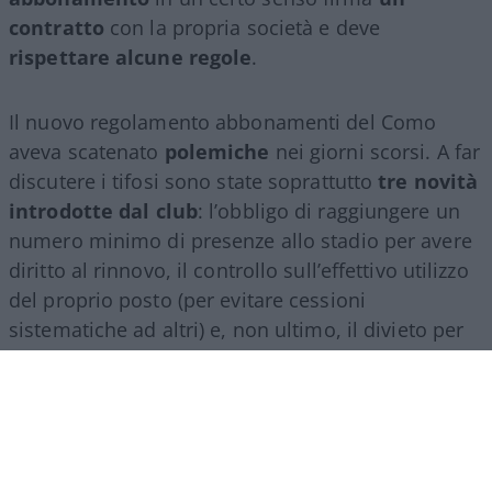
contratto
con la propria società e deve
rispettare alcune regole
.
Il nuovo regolamento abbonamenti del Como
aveva scatenato
polemiche
nei giorni scorsi. A far
discutere i tifosi sono state soprattutto
tre novità
introdotte dal club
: l’obbligo di raggiungere un
numero minimo di presenze allo stadio per avere
diritto al rinnovo, il controllo sull’effettivo utilizzo
del proprio posto (per evitare cessioni
sistematiche ad altri) e, non ultimo, il divieto per
gli abbonati di indossare i colori della squadra
avversaria. Regole percepite da molti come troppo
invasive nei confronti di chi un titolo d’accesso lo
ha comunque pagato di tasca propria e che hanno
alimentato il sospetto (poi rivelatosi in parte