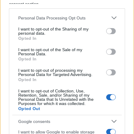
consent section.
“Cambiare rotta” hanno
occupato i corridoi del
rettorato
, messo in scena “una manifestazione
Personal Data Processing Opt Outs
molto rumorosa” al punto da impedire ai senatori
I want to opt-out of the Sharing of my
di entrare in aula e “hanno quasi sfondato la
personal data.
porta”. Il risultato è presto detto: il Senato ha
Opted In
deciso di piegarsi alle volontà di questa
I want to opt-out of the Sale of my
minoranza di studenti e ha riconvocato per
Personal Data.
Opted In
domani, 9 aprile, una riunione apposita e
monotematica. Cambiare Rotta aveva esultato:
I want to opt-out of processing my
Personal Data for Targeted Advertising.
“Siamo riusciti a strappare una seduta
Opted In
straordinaria per discutere del bando Maeci” oltre
I want to opt-out of Collection, Use,
alla “decisione di Bronzini di dimettersi dalla
Retention, Sale, and/or Sharing of my
Personal Data that Is Unrelated with the
fondazione Med-Or” e “alla messa in discussione
Purposes for which it was collected.
Opted Out
degli accordi da noi intercettati nei singoli
dipartimenti”. Da qui è partita la lista di
Google consents
proscrizione. Ennesimo passettino verso l’inferno.
I want to allow Google to enable storage