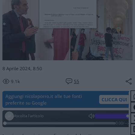
8 Aprile 2024, 8:50
9.1k
55
Aggiungi nicolaporro.it alle tue fonti
CLICCA QUI
preferite su Google
Ascolta l'articolo
0:00
/
--:--