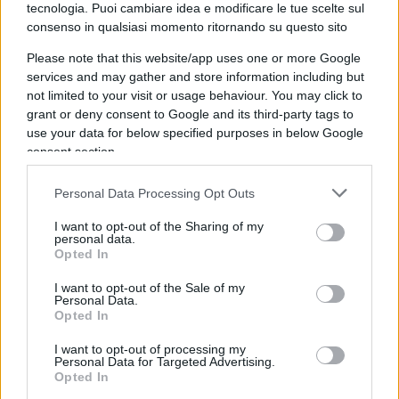
tecnologia. Puoi cambiare idea e modificare le tue scelte sul
Leggi anche:
consenso in qualsiasi momento ritornando su questo sito
Please note that this website/app uses one or more Google
Conclave avvelenato. I mormorii dei cardinali:
services and may gather and store information including but
“È un regolamento di conti”
not limited to your visit or usage behaviour. You may click to
grant or deny consent to Google and its third-party tags to
use your data for below specified purposes in below Google
consent section.
Per raffreddare il clima, nella serata sono state
Personal Data Processing Opt Outs
frettolosamente organizzate per primo maggio
una serie di gite fuori porta. Così i cardinali hanno
I want to opt-out of the Sharing of my
personal data.
potuto scegliere, a loro piacere, se andare a San
Opted In
Giovanni Rotondo oppure a Pompei, Loreto, Assisi
I want to opt-out of the Sale of my
e Firenze. I latinoamericani hanno scelto Padre
Personal Data.
Pio, i nordamericani Firenze. Altri, invece, hanno
Opted In
optato per Castel Fusano, ospiti di alcune suore
I want to opt-out of processing my
fortunate con accesso diretto alla spiaggia. Si
Personal Data for Targeted Advertising.
Opted In
sono presentati ieri con le guance arrossate — dal