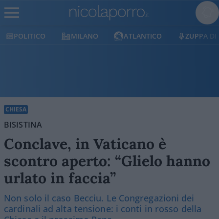
POLITICO
MILANO
ATLANTICO
ZUPPA DI
CHIESA
BISISTINA
Conclave, in Vaticano è
scontro aperto: “Glielo hanno
urlato in faccia”
Non solo il caso Becciu. Le Congregazioni dei
cardinali ad alta tensione: i conti in rosso della