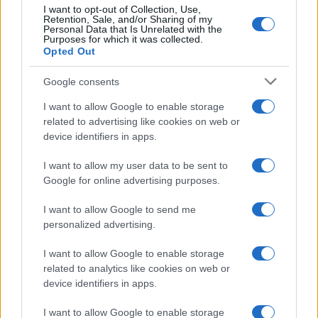
sole, si è detto — e sono finiti al centro di bonarie
I want to opt-out of Collection, Use,
Retention, Sale, and/or Sharing of my
prese in giro.
Vacanze romane, versione
Personal Data that Is Unrelated with the
Purposes for which it was collected.
cardinalizia
.
Opted Out
Google consents
Luigi Bisignani, Il Tempo, 3 maggio 2025
I want to allow Google to enable storage
related to advertising like cookies on web or
device identifiers in apps.
Nicolaporro.it è anche su Whatsapp. È sufficiente
I want to allow my user data to be sent to
cliccare qui
per iscriversi al canale ed essere sempre
Google for online advertising purposes.
aggiornati (gratis).
I want to allow Google to send me
personalized advertising.
#CONCLAVE
#PAPA
#VATICANO
I want to allow Google to enable storage
related to analytics like cookies on web or
8
device identifiers in apps.
Leggi i commenti
I want to allow Google to enable storage