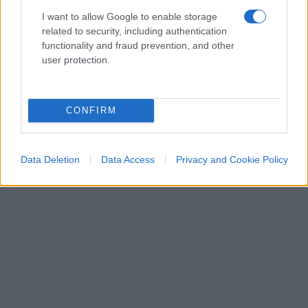
decidere. Il Governo ha scelto di affrontare il
I want to allow Google to enable storage
related to security, including authentication
problema restringendo il perimetro della colpa
functionality and fraud prevention, and other
grave, limitando in alcuni casi l’esposizione
user protection.
patrimoniale di chi amministra e intervenendo
sull’organizzazione della magistratura contabile.
CONFIRM
Data Deletion
Data Access
Privacy and Cookie Policy