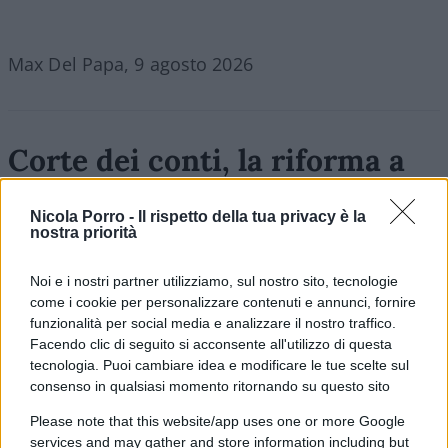
Max Del Papa, 9 agosto 2026
Corte dei conti, la riforma a
metà: si poteva fare di più
Nicola Porro -
Il rispetto della tua privacy è la
nostra priorità
Chi firma non deve avere paura, chi paga le tasse
nemmeno. La magistratura contabile non deve
solo punire, ma aiutare la buona
Noi e i nostri partner utilizziamo, sul nostro sito, tecnologie
amministrazione
come i cookie per personalizzare contenuti e annunci, fornire
funzionalità per social media e analizzare il nostro traffico.
di
Luigi Bisignani
Facendo clic di seguito si acconsente all'utilizzo di questa
1.7k
1
8 Agosto 2026, 19:00
tecnologia. Puoi cambiare idea e modificare le tue scelte sul
consenso in qualsiasi momento ritornando su questo sito
Please note that this website/app uses one or more Google
services and may gather and store information including but