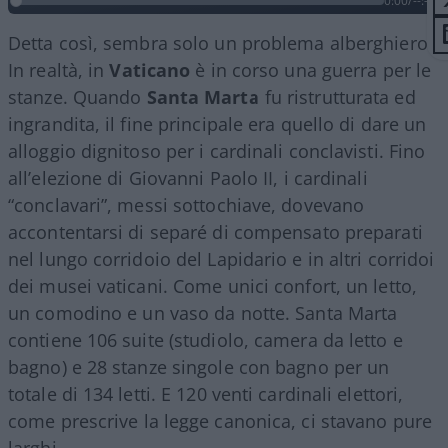
0:00
/
--:--
Detta così, sembra solo un problema alberghiero.
In realtà, in
Vaticano
è in corso una guerra per le
stanze. Quando
Santa Marta
fu ristrutturata ed
ingrandita, il fine principale era quello di dare un
alloggio dignitoso per i cardinali conclavisti. Fino
all’elezione di Giovanni Paolo II, i cardinali
“conclavari”, messi sottochiave, dovevano
accontentarsi di separé di compensato preparati
nel lungo corridoio del Lapidario e in altri corridoi
dei musei vaticani. Come unici confort, un letto,
un comodino e un vaso da notte. Santa Marta
contiene 106 suite (studiolo, camera da letto e
bagno) e 28 stanze singole con bagno per un
totale di 134 letti. E 120 venti cardinali elettori,
come prescrive la legge canonica, ci stavano pure
larghi.