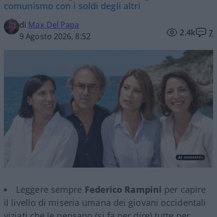
comunismo con i soldi degli altri
di
Max Del Papa
2.4k
7
9 Agosto 2026, 8:52
Leggere sempre
Federico Rampini
per capire
il livello di miseria umana dei giovani occidentali
viziati che le pensano (si fa per dire) tutte per