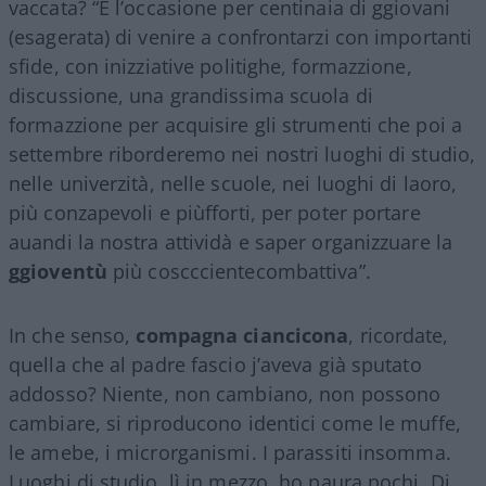
vaccata? “È l’occasione per centinaia di ggiovani
(esagerata) di venire a confrontarzi con importanti
sfide, con inizziative politighe, formazzione,
discussione, una grandissima scuola di
formazzione per acquisire gli strumenti che poi a
settembre riborderemo nei nostri luoghi di studio,
nelle univerzità, nelle scuole, nei luoghi di laoro,
più conzapevoli e piùfforti, per poter portare
auandi la nostra attividà e saper organizzuare la
ggioventù
più coscccientecombattiva”.
In che senso,
compagna ciancicona
, ricordate,
quella che al padre fascio j’aveva già sputato
addosso? Niente, non cambiano, non possono
cambiare, si riproducono identici come le muffe,
le amebe, i microrganismi. I parassiti insomma.
Luoghi di studio, lì in mezzo, ho paura pochi. Di