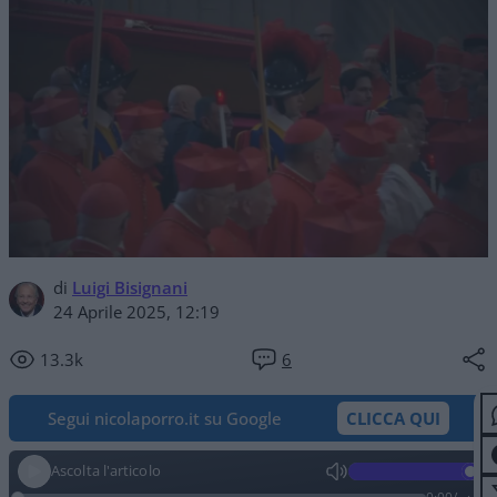
di
Luigi Bisignani
24 Aprile 2025, 12:19
13.3k
6
Segui nicolaporro.it su Google
CLICCA QUI
Ascolta l'articolo