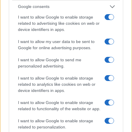
Google consents
I want to allow Google to enable storage
Machiavelli,
davanti alla recente riforma della
related to advertising like cookies on web or
Corte dei conti, avrebbe probabilmente ricordato
device identifiers in apps.
che nulla è «più difficile a trattare» che introdurre
I want to allow my user data to be sent to
nuovi ordini. Cinque secoli dopo, per ogni
Google for online advertising purposes.
Governo la regola è persino più semplice: se fa,
perché fa; se non fa, perché non fa; se fa, poteva
I want to allow Google to send me
fare meglio.
personalized advertising.
I want to allow Google to enable storage
Le ragioni per mettere mano alla Corte dei conti
related to analytics like cookies on web or
device identifiers in apps.
non mancavano.
La famosa “paura della firma”
non è soltanto un’invenzione della politica:
I want to allow Google to enable storage
sindaci, amministratori e dirigenti conoscono
related to functionality of the website or app.
bene il paradosso di una pubblica
I want to allow Google to enable storage
amministrazione nella quale, qualche volta, non
related to personalization.
decidere è diventato più conveniente che