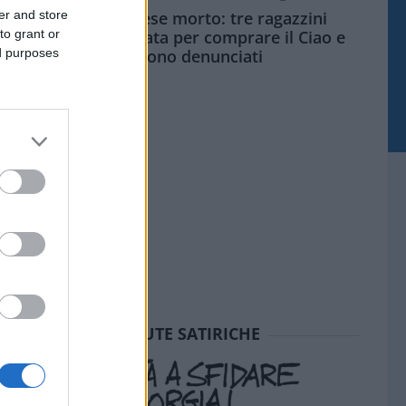
er and store
Siamo un Paese morto: tre ragazzini
to grant or
vendono limonata per comprare il Ciao e
ed purposes
vengono denunciati
SEDUTE SATIRICHE