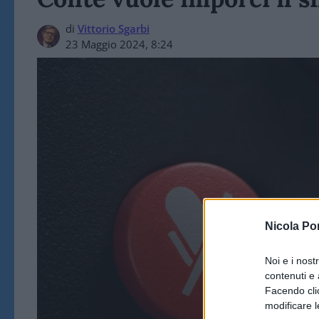
di
Vittorio Sgarbi
23 Maggio 2024, 8:24
Nicola Po
Noi e i nost
contenuti e 
Facendo clic
modificare l