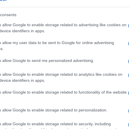
nvocato da Conte è la logica conseguenza di
 Berlusconi.
consents
o allow Google to enable storage related to advertising like cookies on
evice identifiers in apps.
o allow my user data to be sent to Google for online advertising
ciente
cliccare qui
per iscriversi al canale ed
s.
to allow Google to send me personalized advertising.
ORIO SGARBI
o allow Google to enable storage related to analytics like cookies on
evice identifiers in apps.
36
o allow Google to enable storage related to functionality of the website
Leggi i commenti
o allow Google to enable storage related to personalization.
o allow Google to enable storage related to security, including