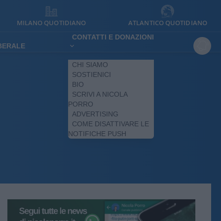
MILANO QUOTIDIANO
ATLANTICO QUOTIDIANO
CONTATTI E DONAZIONI
IBERALE
CHI SIAMO
SOSTIENICI
BIO
SCRIVI A NICOLA
PORRO
ADVERTISING
COME DISATTIVARE LE
NOTIFICHE PUSH