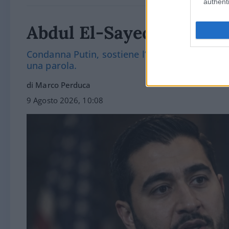
authenti
Abdul El-Sayed, il miste
Condanna Putin, sostiene l’Ucraina e la sanità
una parola.
di Marco Perduca
9 Agosto 2026, 10:08