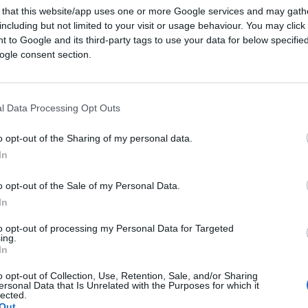
 that this website/app uses one or more Google services and may gath
including but not limited to your visit or usage behaviour. You may click 
 to Google and its third-party tags to use your data for below specifi
ogle consent section.
s tramite Canva.com
l Data Processing Opt Outs
ferite su Google
CLICCA QUI
o opt-out of the Sharing of my personal data.
uralità di idee.
Giuseppe Conte
, un
In
lenzio. Per lui è una vittoria il far tacere
o opt-out of the Sale of my Personal Data.
ia Meloni
e
Elly Schlein
, quando per
In
 massimo di consapevolezza attraverso il
to opt-out of processing my Personal Data for Targeted
ing.
In
a par condicio
. Conte è si è convinto di
o opt-out of Collection, Use, Retention, Sale, and/or Sharing
nsione del concetto grottesco e poliziesco
ersonal Data that Is Unrelated with the Purposes for which it
lected.
rre il pensiero unico
impedendo perfino
Out