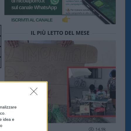
IL PIÙ LETTO DEL MESE
onalizzare
ico.
e idea e
to
SOCIETÀ
14.9k