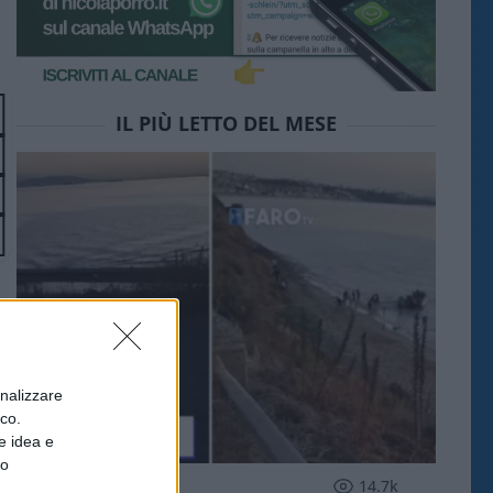
IL PIÙ LETTO DEL MESE
onalizzare
ico.
e idea e
to
ESTERI
14.7k