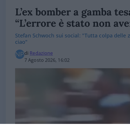
L’ex bomber a gamba tes
“L’errore è stato non av
Stefan Schwoch sui social: "Tutta colpa delle 
ciao"
di
Redazione
7 Agosto 2026, 16:02