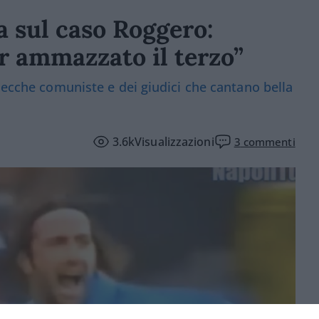
a sul caso Roggero:
er ammazzato il terzo”
zecche comuniste e dei giudici che cantano bella
3.6k
Visualizzazioni
3
commenti