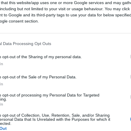
 that this website/app uses one or more Google services and may gath
including but not limited to your visit or usage behaviour. You may click 
 to Google and its third-party tags to use your data for below specifi
ogle consent section.
ferite su Google
CLICCA QUI
l Data Processing Opt Outs
o opt-out of the Sharing of my personal data.
G7 a guida britannica
con l’impegno,
In
i «rafforzare l’alleanza e mandare un
e di Biden con Boris Johnson era emerso il
o opt-out of the Sale of my Personal Data.
onte delle democrazie” per arginare la
In
 ambito economico. La strategia di
to opt-out of processing my Personal Data for Targeted
di avviare un’indagine sull’origine del
ing.
In
ratorio di Wuhan
. Dunque, le democrazie
funzione anti Dragone. Ma in Italia, l’ex
o opt-out of Collection, Use, Retention, Sale, and/or Sharing
ersonal Data that Is Unrelated with the Purposes for which it
el Movimento 5 stelle,
Beppe Grillo
lected.
Out