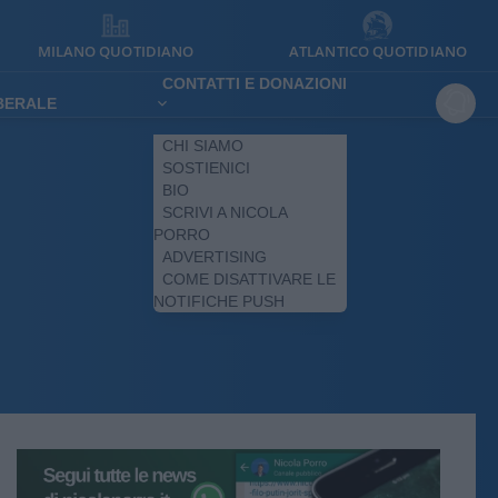
MILANO QUOTIDIANO
ATLANTICO QUOTIDIANO
CONTATTI E DONAZIONI
IBERALE
CHI SIAMO
SOSTIENICI
BIO
SCRIVI A NICOLA
PORRO
ADVERTISING
COME DISATTIVARE LE
NOTIFICHE PUSH