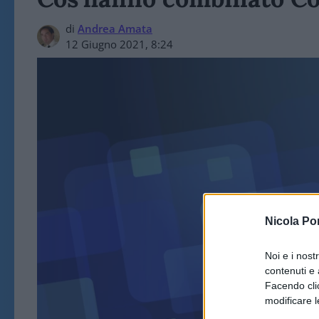
di
Andrea Amata
12 Giugno 2021, 8:24
ART
Nicola Po
Noi e i nost
contenuti e 
Facendo clic
modificare l