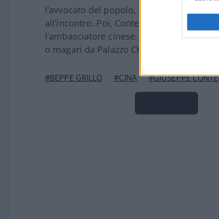
l’avvocato del popolo, “per concomitanti
all’incontro. Poi, Conte ha definito “prete
l’ambasciatore cinese. Cosa è accaduto? Q
o magari da Palazzo Chigi, per intimargli l’
#BEPPE GRILLO
#CINA
#GIUSEPPE CONTE
Pagina
Precedente