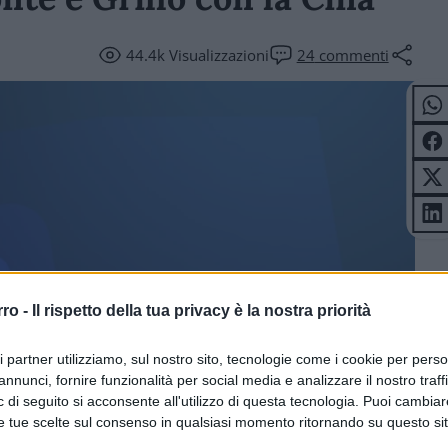
44.4k
Visualizzazioni
24
commenti
ICOLI
rro -
Il rispetto della tua privacy è la nostra priorità
ri partner utilizziamo, sul nostro sito, tecnologie come i cookie per pers
annunci, fornire funzionalità per social media e analizzare il nostro traff
 di seguito si acconsente all'utilizzo di questa tecnologia. Puoi cambiar
e tue scelte sul consenso in qualsiasi momento ritornando su questo si