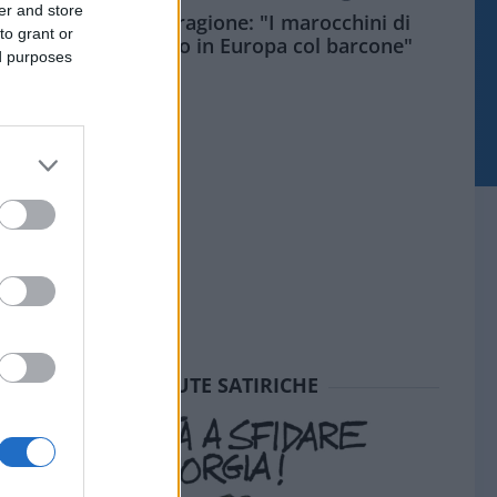
er and store
Meloni aveva ragione: "I marocchini di
to grant or
Ceuta sbarcano in Europa col barcone"
ed purposes
SEDUTE SATIRICHE