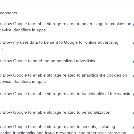
consents
o allow Google to enable storage related to advertising like cookies on
fusa la notizia che
i due avrebbero
evice identifiers in apps.
ma
, Li Junhua, per confermare un’amicizia
 corso nell’estremità sudoccidentale
o allow my user data to be sent to Google for online advertising
s.
to allow Google to send me personalized advertising.
 comunicare un segnale di ostilità al suo
teva scegliere migliore circostanza se non
o allow Google to enable storage related to analytics like cookies on
evice identifiers in apps.
, che rappresenta interessi e vocazioni
mobilitate le democrazie del Gruppo dei
o allow Google to enable storage related to functionality of the website
nte del Consiglio nei due governi di colore
, e il guitto Grillo,
pensavano di agitare le
o allow Google to enable storage related to personalization.
ltà il timoniere. E, indubbiamente, la mossa
el Pd, visto che Conte dovrebbe essere il
o allow Google to enable storage related to security, including
, un surreale comunicato precisava che
cation functionality and fraud prevention, and other user protection.