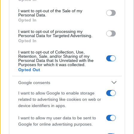
nell’anticamera del cervello la domanda delle
I want to opt-out of the Sale of my
cento pistole: per quale bizzarro caso del destino
Personal Data.
Opted In
le nazioni che si son ben guardate dall’imitare le
misure draconiane
adottate dall’Italia – su tutti
I want to opt-out of processing my
Personal Data for Targeted Advertising.
l’eretica Svezia – hanno registrato numeri ben più
Opted In
lusinghieri dei nostri? In questi Paesi nessuno si è
I want to opt-out of Collection, Use,
sognato di chiudere in casa i propri cittadini,
Retention, Sale, and/or Sharing of my
Personal Data that Is Unrelated with the
arrivando all’obbrobrio di rincorrere con gli
Purposes for which it was collected.
Opted Out
elicotteri quei pochi temerari che, in totale
solitudine, osavano violare le leggi speciali di
Google consents
Conte/Speranza per una semplice corsetta.
I want to allow Google to enable storage
related to advertising like cookies on web or
Covid, Conte e le misure italiane
device identifiers in apps.
I want to allow my user data to be sent to
Google for online advertising purposes.
Forse il nostro virus era differente, tanto da dover