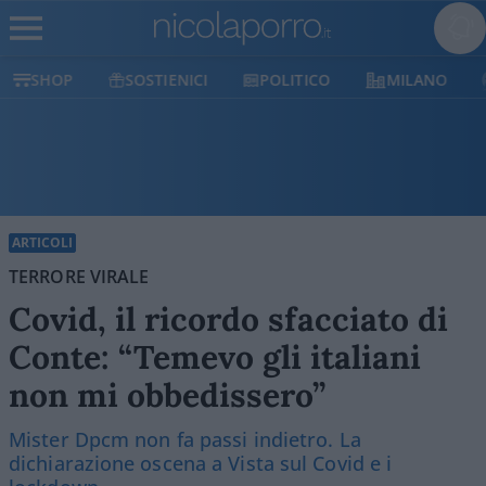
SHOP
SOSTIENICI
POLITICO
MILANO
ARTICOLI
TERRORE VIRALE
Covid, il ricordo sfacciato di
Conte: “Temevo gli italiani
non mi obbedissero”
Mister Dpcm non fa passi indietro. La
dichiarazione oscena a Vista sul Covid e i