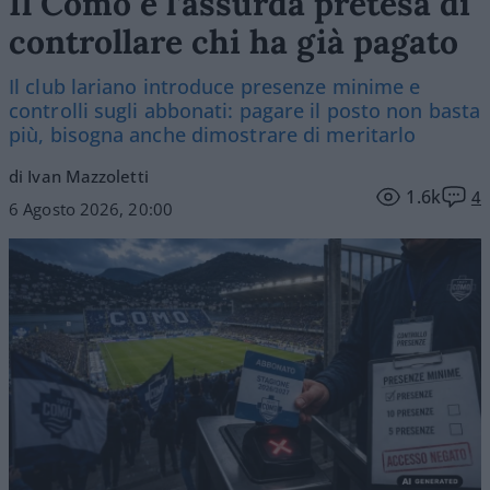
Il Como e l’assurda pretesa di
controllare chi ha già pagato
Il club lariano introduce presenze minime e
controlli sugli abbonati: pagare il posto non basta
più, bisogna anche dimostrare di meritarlo
di Ivan Mazzoletti
1.6k
4
6 Agosto 2026, 20:00