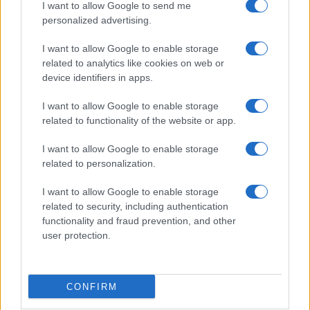
introdurre tutta una serie di limitazioni alle
I want to allow Google to send me
personalized advertising.
garanzie costituzionali che ancora oggi gridano
vendetta? Non sarà che i sistemi in cui si è scelto
I want to allow Google to enable storage
di
far circolare il Sars-Cov-2
tra i sani, così come
related to analytics like cookies on web or
device identifiers in apps.
accade da sempre per i virus influenzali, la tanto
bistrattata immunità naturale ha accelerato di
I want to allow Google to enable storage
molto quel processo di co-adattamento che da noi
related to functionality of the website or app.
è stato rallentato proprio a causa delle dissennate
I want to allow Google to enable storage
restrizioni sanitarie che ci hanno imposto a partire
related to personalization.
dal marzo del 2020?
I want to allow Google to enable storage
related to security, including authentication
Per approfondire
functionality and fraud prevention, and other
user protection.
Vaccini covid, nuova grana per von der Leyen
Commissione Covid, Burioni non demorde:
CONFIRM
“Rigurgito oscurantista”