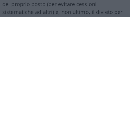
del proprio posto (per evitare cessioni
sistematiche ad altri) e, non ultimo, il divieto per
gli abbonati di indossare i colori della squadra
avversaria. Regole percepite da molti come troppo
invasive nei confronti di chi un titolo d’accesso lo
ha comunque pagato di tasca propria e che hanno
alimentato il sospetto (poi rivelatosi in parte
infondato) che il club potesse arrivare a ritirare
l’abbonamento nel corso della stessa stagione.