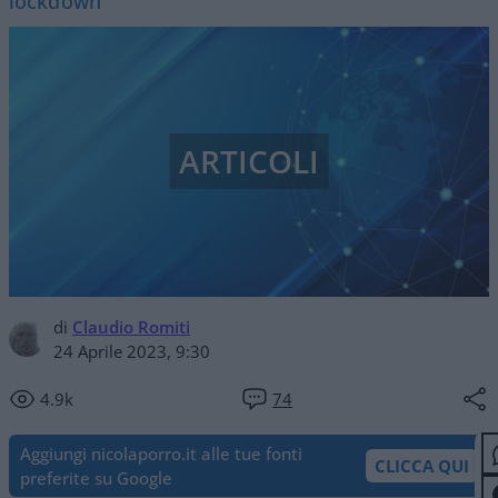
lockdown
ARTICOLI
di
Claudio Romiti
24 Aprile 2023, 9:30
4.9k
74
Aggiungi nicolaporro.it alle tue fonti
CLICCA QUI
preferite su Google