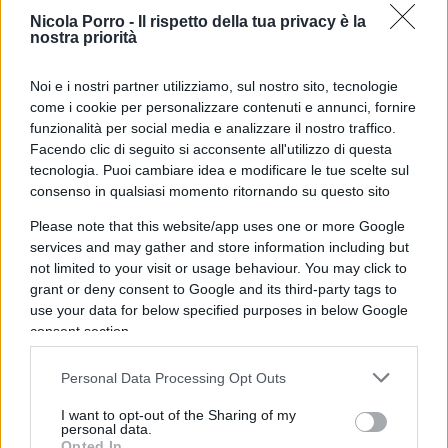
In realtà, così come furono le preponderanti forze
Nicola Porro -
Il rispetto della tua privacy è la
nostra priorità
Alleate a riportare la democrazia parlamentare nel
Paese, allo stesso modo sono state le truppe
Noi e i nostri partner utilizziamo, sul nostro sito, tecnologie
antivirali delle persone sane, ovvero il loro
come i cookie per personalizzare contenuti e annunci, fornire
sistema immunitario, a consentire alla nostra
funzionalità per social media e analizzare il nostro traffico.
società di rendere endemico e inoffensivo un
Facendo clic di seguito si acconsente all'utilizzo di questa
tecnologia. Puoi cambiare idea e modificare le tue scelte sul
virus il quale, comunque si voglia girare la frittata,
consenso in qualsiasi momento ritornando su questo sito
non ha mai rappresentato un grave problema per
Please note that this website/app uses one or more Google
i soggetti cosiddetti immunocompetenti.
services and may gather and store information including but
not limited to your visit or usage behaviour. You may click to
Il “modello Italia” ha fallito
grant or deny consent to Google and its third-party tags to
use your data for below specified purposes in below Google
consent section.
D’altro canto,
in questa intervista
, al pari di ciò
che è accaduto durante
l’oscura vicenda del
Personal Data Processing Opt Outs
coronavirus
, al giornalista di turno, di fronte alle
I want to opt-out of the Sharing of my
dogmatiche affermazioni dell’ex presidente del
personal data.
Consiglio, non sembra sia passata neppure
Opted In