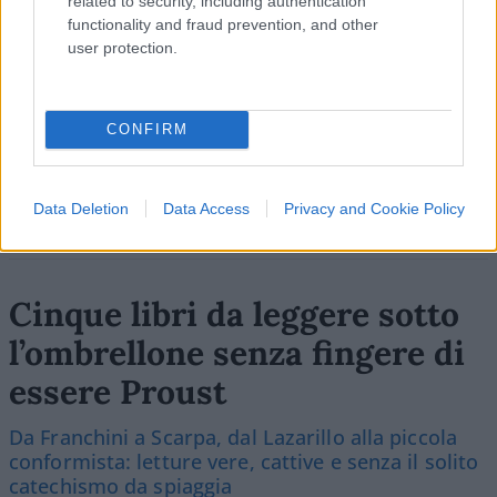
related to security, including authentication
SEDUTE SATIRICHE
functionality and fraud prevention, and other
Vignetta del 07/08/2026
user protection.
CONFIRM
Vai all'archivio delle vignette
Data Deletion
Data Access
Privacy and Cookie Policy
Cinque libri da leggere sotto
l’ombrellone senza fingere di
essere Proust
Da Franchini a Scarpa, dal Lazarillo alla piccola
conformista: letture vere, cattive e senza il solito
catechismo da spiaggia