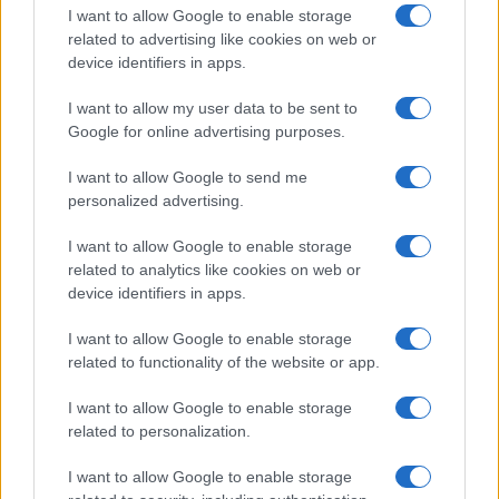
dunque antisemita chi si oppone a lui.
I want to allow Google to enable storage
related to advertising like cookies on web or
device identifiers in apps.
Non sappiamo se Netanyau, che pare sottoposto
I want to allow my user data to be sent to
a una forte pressione da settori dell’establishment
Google for online advertising purposes.
israeliano, vincerà le elezioni il 9 aprile,
I want to allow Google to send me
comunque le critiche rivoltegli da un editorialista
personalized advertising.
principe del quotidiano della City (e del Nikkei)
I want to allow Google to enable storage
non convincono.
related to analytics like cookies on web or
device identifiers in apps.
#ANTISIONISMO
#ISRAELE
I want to allow Google to enable storage
related to functionality of the website or app.
4
I want to allow Google to enable storage
Leggi i commenti
related to personalization.
I want to allow Google to enable storage