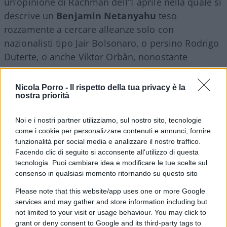
un’opinione di Rachman dell’1 aprile nella quale si
descrive un
Benjamin Netanyahu
teso
rozzamente a cercare alleanze solo con
nazionalisti tipo Jair Bolsonaro, o persino Rodrigo
Duterte, o anche Viktor Orbàn, nonostante
quest’ultimo nel suo contrasto agli interventi di
George Soros
esprima (Rachman dixit) un fondo
Nicola Porro -
Il rispetto della tua privacy è la
nostra priorità
di antisemitismo.
Noi e i nostri partner utilizziamo, sul nostro sito, tecnologie
Secondo il nostro editorialista non è
come i cookie per personalizzare contenuti e annunci, fornire
commendevole che una nazione circondata
funzionalità per social media e analizzare il nostro traffico.
Facendo clic di seguito si acconsente all'utilizzo di questa
dall’
islamismo fondamentalista
oggi (dopo che
tecnologia. Puoi cambiare idea e modificare le tue scelte sul
si è abbondantemente bastonata l’Isis) innanzi
consenso in qualsiasi momento ritornando su questo sito
tutto sciita made in Teheran, ben insediato in
Please note that this website/app uses one or more Google
Libano e in Irak, nonché presente con truppe in
services and may gather and store information including but
Siria, pratichi una politica estera realistica
not limited to your visit or usage behaviour. You may click to
(compresi importanti passi in avanti con Riad e il
grant or deny consent to Google and its third-party tags to