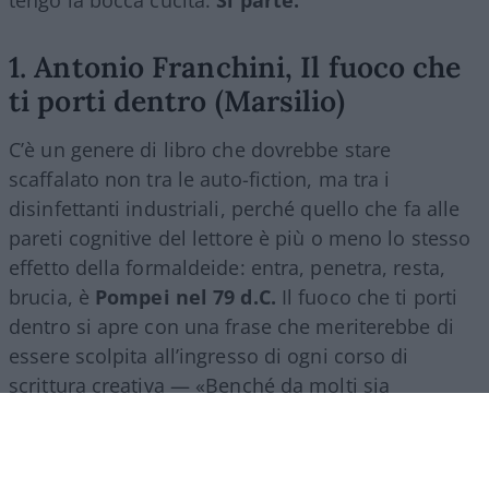
1. Antonio Franchini, Il fuoco che
ti porti dentro (Marsilio)
C’è un genere di libro che dovrebbe stare
scaffalato non tra le auto-fiction, ma tra i
disinfettanti industriali, perché quello che fa alle
pareti cognitive del lettore è più o meno lo stesso
effetto della formaldeide: entra, penetra, resta,
brucia, è
Pompei nel 79 d.C.
Il fuoco che ti porti
dentro si apre con una frase che meriterebbe di
essere scolpita all’ingresso di ogni corso di
scrittura creativa — «Benché da molti sia
considerata una bella donna, mia madre puzza»
— e da lì in poi non concede tregua.