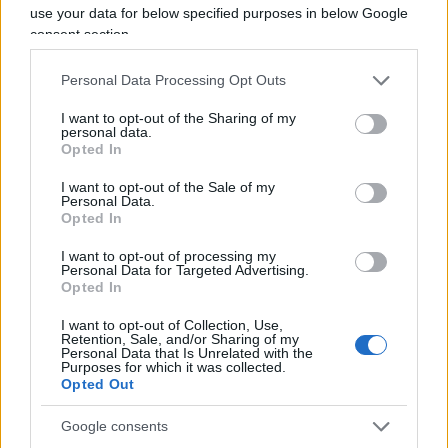
use your data for below specified purposes in below Google
Cairo) e cerchi così interlocutori dovunque gli è
consent section.
possibile. Non è lodevole che il governo israeliano
distingua in questo senso gli stati che chiedono
Personal Data Processing Opt Outs
controlli sull’immigrazione dai razzisti, magari
I want to opt-out of the Sharing of my
essendo più sospettoso verso coloro che
personal data.
Opted In
nascondono
posizioni antisemite
dietro la
facciata dell’antisionismo tipo Jeremy Corbyn o
I want to opt-out of the Sale of my
Personal Data.
Ilhan Omar, non ritenendo inoltre il pur legittimo
Opted In
mobilitarsi di Soros (che forse solo esagera a
I want to opt-out of processing my
praticare tattiche sperimentate contro stati retti
Personal Data for Targeted Advertising.
dai partiti comunisti anche contro stati pur
Opted In
stressati ma ancora obiettivamente
I want to opt-out of Collection, Use,
Retention, Sale, and/or Sharing of my
liberaldemocratici, insieme non essendo del tutto
Personal Data that Is Unrelated with the
Purposes for which it was collected.
encomiabile nell’intrecciare difesa dei diritti con
Opted Out
speculazioni finanziarie) un’espressione
dell’
ebraismo mondiale
e non considerando
Google consents