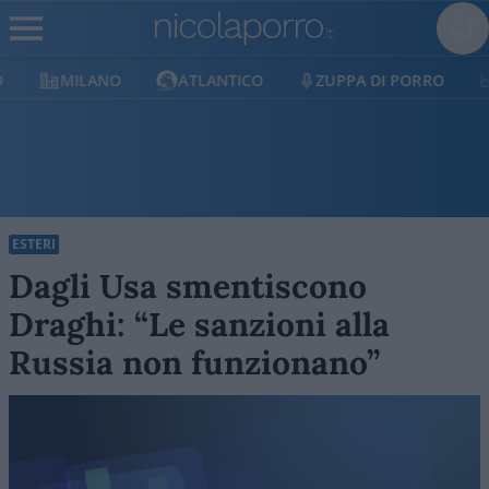
MILANO
ATLANTICO
ZUPPA DI PORRO
E
ESTERI
Dagli Usa smentiscono
Draghi: “Le sanzioni alla
Russia non funzionano”