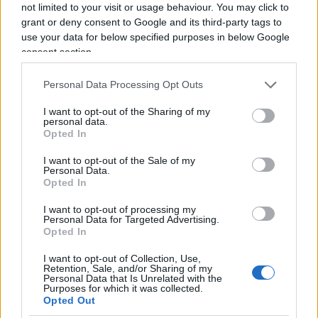
not limited to your visit or usage behaviour. You may click to
Poi per carità, i funzionari Usa sono convinti che
grant or deny consent to Google and its third-party tags to
nel lungo periodo l’economia russa soffrirà
use your data for below specified purposes in below Google
sempre più. Anche a causa dello sforzo bellico che
consent section.
sta sostenendo, al momento, senza portare a
Personal Data Processing Opt Outs
termine l’obiettivo.
Gli ucraini stanno
riconquistando porzioni di territorio
. L’industria
I want to opt-out of the Sharing of my
personal data.
bellica è in difficoltà causa ridotte tecnologie
Opted In
(mancano semiconduttori, microchip, pezzi di
I want to opt-out of the Sale of my
aerei e batterie al litio), e Putin si è già rivolto a
Personal Data.
Opted In
Iran e Nord Corea. Inoltre al vertice di
Samarcanda,
Cina e India non sembrano aver dato
I want to opt-out of processing my
Personal Data for Targeted Advertising.
a Putin il sostegno sperato:
Xi sta acquistando
Opted In
petrolio e gas, ma l’assenza al momento di
I want to opt-out of Collection, Use,
gasdotti non permette del tutto di sostituire le
Retention, Sale, and/or Sharing of my
Personal Data that Is Unrelated with the
esportazioni verso l’Ue. Funzionari Usa e Ue che
Purposes for which it was collected.
sono convinti della bontà delle sanzioni.
Alcuni
Opted Out