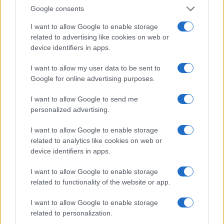
ritengono che prima o poi il Cremlino non
Google consents
riuscirà a tenere in piedi la baracca grazie agli
I want to allow Google to enable storage
incassi del metano
, magari quando arriverà – se
related to advertising like cookies on web or
arriverà – il tetto al prezzo del gas e del petrolio.
device identifiers in apps.
Altri sottolineano che oggi gli idrocarburi
costituiscono la quasi totalità dell’economia
I want to allow my user data to be sent to
Google for online advertising purposes.
russa, ma che l’Eldorado non durerà a lungo
mentre gli altri settori stanno crollando. Però è
I want to allow Google to send me
anche vero che le intelligence e i governi
personalized advertising.
occidentali hanno sottostimato gli incassi che lo
I want to allow Google to enable storage
Zar avrebbe ottenuto vendendo (meno) gas all’Ue,
related to analytics like cookies on web or
ma a caro prezzo.
device identifiers in apps.
I want to allow Google to enable storage
Lo stesso dicasi per il petrolio: puoi sanzionarlo
related to functionality of the website or app.
quanto vuoi, ma se due Stati energivori come
I want to allow Google to enable storage
India e Cina continuano ad acquistarlo, e pure
related to personalization.
l’Arabia Saudita ne prende a sconto, sarà difficile