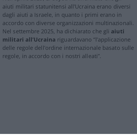
aiuti militari statunitensi all’Ucraina erano diversi
dagli aiuti a Israele, in quanto i primi erano in
accordo con diverse organizzazioni multinazionali.
Nel settembre 2025, ha dichiarato che gli
aiuti
militari all’Ucraina
riguardavano “l’applicazione
delle regole dell’ordine internazionale basato sulle
regole, in accordo con i nostri alleati”.