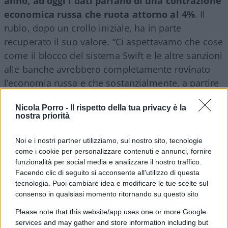
anno, ad oggi i dati parlano di una contrazione
economica russa che ruota attorno al 4%
. Il
rublo, dopo un crollo iniziale, ha in parte
recuperato il suo valore. “Ci aspettavamo che cose
come il blocco del sistema Swift e le altre sanzioni
alle banche avrebbero completamente rovinato
l’economia russa e che sostanzialmente, a partire
da settembre, avremmo avuto a che fare con una
Nicola Porro -
Il rispetto della tua privacy è la
Russia economicamente molto più indebolita di
nostra priorità
quella che siamo trattare”, ha spiegato un alto
funzionario statunitense alla Cnn. Dunque sì,
Noi e i nostri partner utilizziamo, sul nostro sito, tecnologie
forse funzionano o inizieranno a funzionare “nel
come i cookie per personalizzare contenuti e annunci, fornire
funzionalità per social media e analizzare il nostro traffico.
lungo termine”, ma vista la loro “gravità senza
Facendo clic di seguito si acconsente all'utilizzo di questa
precedenti”, non stanno neppure andando
tecnologia. Puoi cambiare idea e modificare le tue scelte sul
benissimo.
consenso in qualsiasi momento ritornando su questo sito
Please note that this website/app uses one or more Google
services and may gather and store information including but