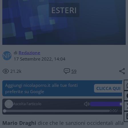
ESTERI
di
Redazione
17 Settembre 2022, 14:04
21.2k
59
Aggiungi nicolaporro.it alle tue fonti
CLICCA QUI
preferite su Google
Ascolta l'articolo
0:00
/
--:--
Mario Draghi
dice che le sanzioni occidentali alla