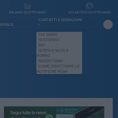
MILANO QUOTIDIANO
ATLANTICO QUOTIDIANO
CONTATTI E DONAZIONI
IBERALE
CHI SIAMO
SOSTIENICI
BIO
SCRIVI A NICOLA
PORRO
ADVERTISING
COME DISATTIVARE LE
NOTIFICHE PUSH