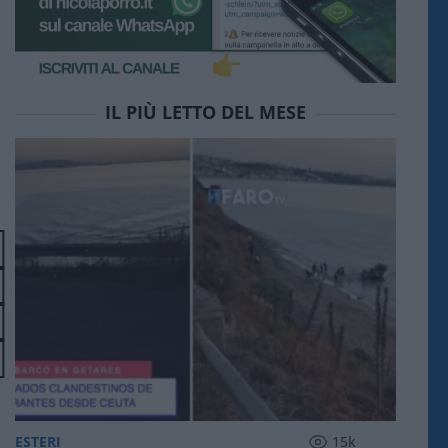
IL PIÙ LETTO DEL MESE
ESTERI
15k