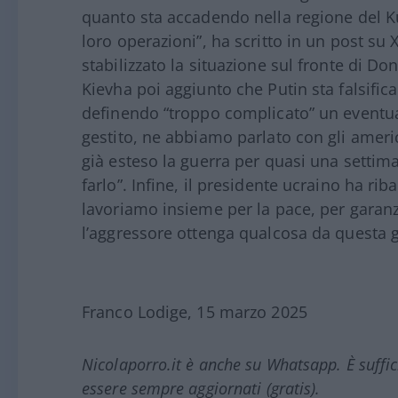
quanto sta accadendo nella regione del Ku
loro operazioni”, ha scritto in un post su
stabilizzato la situazione sul fronte di Do
Kievha poi aggiunto che Putin sta falsific
definendo “troppo complicato” un eventual
gestito, ne abbiamo parlato con gli americ
già esteso la guerra per quasi una settim
farlo”. Infine, il presidente ucraino ha ri
lavoriamo insieme per la pace, per garanzi
l’aggressore ottenga qualcosa da questa g
Franco Lodige, 15 marzo 2025
Nicolaporro.it è anche su Whatsapp. È suffi
essere sempre aggiornati (gratis).