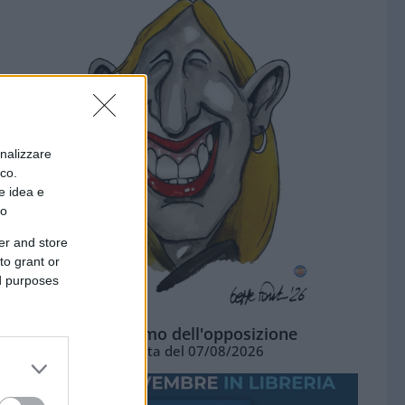
onalizzare
ico.
e idea e
to
er and store
to grant or
ed purposes
L'ottimismo dell'opposizione
Vignetta del 07/08/2026