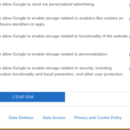
ortato avanti “in collaborazione” con
to allow Google to send me personalized advertising.
a rete di sicurezza a stelle e strisce, il
zione degli Stati Uniti “non è cambiata”.
o allow Google to enable storage related to analytics like cookies on
evice identifiers in apps.
o in collaborazione con gli Stati Uniti.
amente con gli Usa. Quindi la posizione
o allow Google to enable storage related to functionality of the website
con gli Stati Uniti non è cambiata. Ed è per
io”. “Ovviamente parliamo ogni giorno con
o allow Google to enable storage related to personalization.
 ha aggiunto Starmer: “Ho ben chiaro che il
nato per una pace duratura che è
o allow Google to enable storage related to security, including
facendo è orientato a questo scopo”.
cation functionality and fraud prevention, and other user protection.
 partecipato anche il primo ministro
Giorgia
Italia di continuare a collaborare con i
CONFIRM
iti, per elaborare garanzie di sicurezza
ato che Roma non prevede di partecipare a
Data Deletion
Data Access
Privacy and Cookie Policy