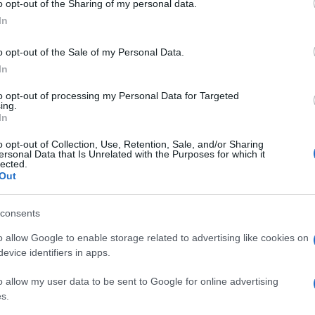
parandoci a una pace che sia sicura e
o opt-out of the Sharing of my personal data.
la difesa dell’Ucraina ma anche essere noi
In
cordo attraverso lo strumento di una
o opt-out of the Sale of my Personal Data.
passi della coalizione di volenterosi
In
sanzioni
nei confronti di Mosca:
 rafforzeremo le nostre sanzioni sulle
to opt-out of processing my Personal Data for Targeted
ing.
rare tutte le vie legali per garantire che la
In
all’Ucraina”.
o opt-out of Collection, Use, Retention, Sale, and/or Sharing
ersonal Data that Is Unrelated with the Purposes for which it
lected.
Out
consents
ntita. Cosa è successo
o allow Google to enable storage related to advertising like cookies on
evice identifiers in apps.
o allow my user data to be sent to Google for online advertising
s.
gli
Usa
. Starmer ha precisato che qualsiasi