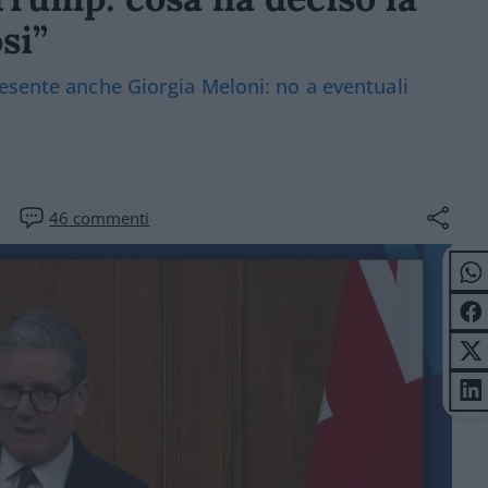
si”
esente anche Giorgia Meloni: no a eventuali
46
commenti