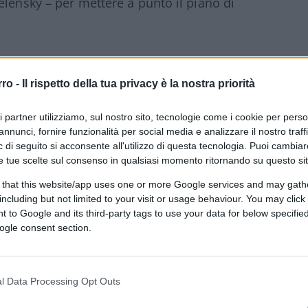
elensky – per mettere a punto il piano di
fase due, ossia
la “fase operativa”
per
rro -
Il rispetto della tua privacy è la nostra priorità
l suo intervento, Starmer ha ribadito che gli
ri partner utilizziamo, sul nostro sito, tecnologie come i cookie per pers
 devono continuare, compreso il
annunci, fornire funzionalità per social media e analizzare il nostro traff
” e il proseguimento delle sanzioni per
 di seguito si acconsente all'utilizzo di questa tecnologia. Puoi cambiar
e portarlo al tavolo”. Per il premier
e tue scelte sul consenso in qualsiasi momento ritornando su questo si
erare il lavoro pratico” necessario per
 that this website/app uses one or more Google services and may gath
il momento di continuare a guidare verso il
including but not limited to your visit or usage behaviour. You may click 
alle uccisioni, una pace giusta e duratura in
 to Google and its third-party tags to use your data for below specifi
ogle consent section.
 noi”
ossono aspettare che il presidente russo
l Data Processing Opt Outs
ce per avviare “discussioni serie”: “Noi