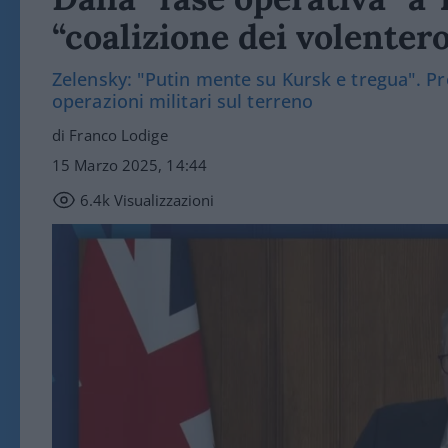
“coalizione dei volentero
Zelensky: "Putin mente su Kursk e tregua". Pr
operazioni militari sul terreno
di Franco Lodige
15 Marzo 2025, 14:44
6.4k
Visualizzazioni