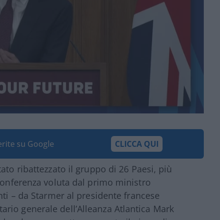
ferite su Google
CLICCA QUI
tato ribattezzato il gruppo di 26 Paesi, più
oconferenza voluta dal primo ministro
enti – da Starmer al presidente francese
rio generale dell’Alleanza Atlantica Mark