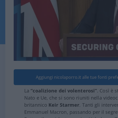
Aggiungi nicolaporro.it alle tue fonti pre
La
“coalizione dei volenterosi”
. Così è s
Nato e Ue, che si sono riuniti nella vide
britannico
Keir Starmer
. Tanti gli interv
Emmanuel Macron, passando per il segreta