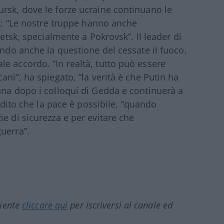
rsk, dove le forze ucraine continuano le
 X: “Le nostre truppe hanno anche
netsk, specialmente a Pokrovsk”. Il leader di
ando anche la questione del cessate il fuoco,
e accordo. “In realtà, tutto può essere
ani”, ha spiegato, “la verità è che Putin ha
ana dopo i colloqui di Gedda e continuerà a
badito che la pace è possibile, “quando
e di sicurezza e per evitare che
uerra”.
ciente
cliccare qui
per iscriversi al canale ed