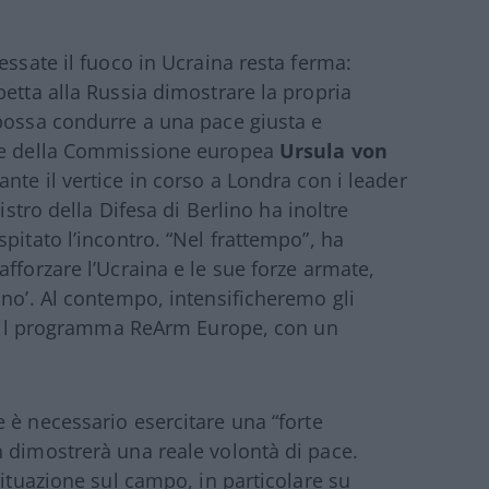
essate il fuoco in Ucraina resta ferma:
etta alla Russia dimostrare la propria
 possa condurre a una pace giusta e
nte della Commissione europea
Ursula von
nte il vertice in corso a Londra con i leader
istro della Difesa di Berlino ha inoltre
pitato l’incontro. “Nel frattempo”, ha
fforzare l’Ucraina e le sue forze armate,
ino’. Al contempo, intensificheremo gli
so il programma ReArm Europe, con un
 è necessario esercitare una “forte
 dimostrerà una reale volontà di pace.
situazione sul campo, in particolare su