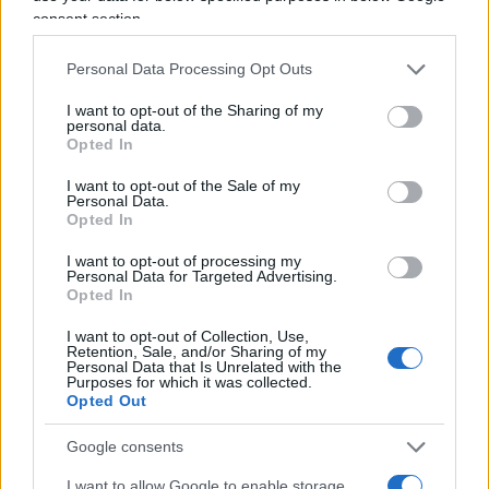
Gli altarini della sinistra
consent section.
Tuttavia, alla reputazione della già malconcia
Personal Data Processing Opt Outs
giustizia in Italia non giova nessuno dei due
atteggiamenti:
la giustizia non va urlata né
I want to opt-out of the Sharing of my
personal data.
silenziata
, ma va certamente riformata e resa
Opted In
affidabile agli occhi di tutti i cittadini, come del
I want to opt-out of the Sale of my
resto ci chiede anche l’Europa. Alcune ipocrisie
Personal Data.
Opted In
del nostro Bel Paese le porta alla luce
Nicola
Porro
nel suo libro
Gli altarini della sinistra –
I want to opt-out of processing my
Personal Data for Targeted Advertising.
Giustizia, immigrazione corruzione: come la realtà
Opted In
svela le menzogne
. Il vicedirettore de
Il Giornale
I want to opt-out of Collection, Use,
racconta di come uno stantìo canovaccio dei
Retention, Sale, and/or Sharing of my
Personal Data that Is Unrelated with the
“mantra” di sinistra sulla giustizia, con la cappa di
Purposes for which it was collected.
Opted Out
piombo della corrente di magistratura
democratica, oscuri una serie di “singolarità” che
Google consents
coinvolgono quei temi molto cari alla cerchia
I want to allow Google to enable storage