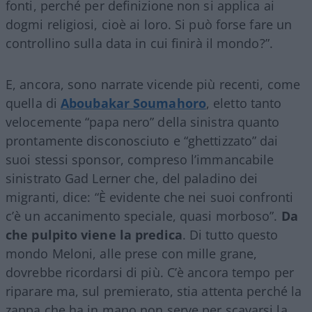
fonti, perché per definizione non si applica ai
dogmi religiosi, cioè ai loro. Si può forse fare un
controllino sulla data in cui finirà il mondo?”.
E, ancora, sono narrate vicende più recenti, come
quella di
Aboubakar Soumahoro
, eletto tanto
velocemente “papa nero” della sinistra quanto
prontamente disconosciuto e “ghettizzato” dai
suoi stessi sponsor, compreso l’immancabile
sinistrato Gad Lerner che, del paladino dei
migranti, dice: “È evidente che nei suoi confronti
c’è un accanimento speciale, quasi morboso”.
Da
che pulpito viene la predica
. Di tutto questo
mondo Meloni, alle prese con mille grane,
dovrebbe ricordarsi di più. C’è ancora tempo per
riparare ma, sul premierato, stia attenta perché la
zappa che ha in mano non serve per scavarsi la