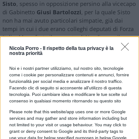
Sisto
, spesso in opposizione persino alla vicecapo
di Gabinetto
Giusi Bartolozzi
, per la quale Sisto
non ha mai avuto particolari simpatie, già dai
tempi in cui i due erano colleghi deputati di Forza
Italia. Meno forte il rapporto di Nordio con il
sottosegretario
Andrea Delmastro
Delle Vedove
Nicola Porro -
Il rispetto della tua privacy è la
che sinora, più che sostegno, all’azione del
nostra priorità
ministero di via Arenula ha portato grane o,
Noi e i nostri partner utilizziamo, sul nostro sito, tecnologie
quantomeno, imbarazzo. L’ultima uscita di
come i cookie per personalizzare contenuti e annunci, fornire
“Satanello”, così lo chiamano a Montecitorio,
funzionalità per social media e analizzare il nostro traffico.
durante la manifestazione di FdI Atreju, lo ha visto
Facendo clic di seguito si acconsente all'utilizzo di questa
tecnologia. Puoi cambiare idea e modificare le tue scelte sul
direzionare l’incontro sulla giustizia sul classico
consenso in qualsiasi momento ritornando su questo sito
aut aut “o con noi o contro di noi”, a favore di cori
da stadio urlati dalla platea, sbigottendo Nordio e
Please note that this website/app uses one or more Google
services and may gather and store information including but
la brava Giulia Bongiorno.
not limited to your visit or usage behaviour. You may click to
grant or deny consent to Google and its third-party tags to
use your data for below specified purposes in below Google