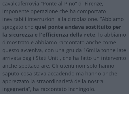
cavalcaferrovia “Ponte al Pino” di Firenze,
imponente operazione che ha comportato
inevitabili interruzioni alla circolazione. “Abbiamo
spiegato che
quel ponte andava sostituito per
la sicurezza e l’efficienza della rete
, lo abbiamo
dimostrato e abbiamo raccontato anche come
questo avveniva, con una gru da 16mila tonnellate
arrivata dagli Stati Uniti, che ha fatto un intervento
anche spettacolare. Gli utenti non solo hanno
saputo cosa stava accadendo ma hanno anche
apprezzato la straordinarietà della nostra
ingegneria”, ha raccontato Inchingolo.
Il racconto del Gruppo Fs, ha aggiunto l’esperto, si
estende poi a tutte le attività svolte nel mondo.
“Siamo molto presenti all’estero, lo facciamo con