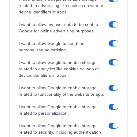
progressista, dimostrando anche che
la tanto
related to advertising like cookies on web or
autosbandierata superiorità morale della
device identifiers in apps.
sinistra non è mai esistita
e che il
I want to allow my user data to be sent to
doppiopesismo degli amici degli amici fa danni
Google for online advertising purposes.
seri a cose e persone. In compenso,
l’autorappresentazione che i compagni della Ztl
I want to allow Google to send me
personalized advertising.
fanno di loro stessi si sta sgretolando davanti
all’oggettività dei fatti.
I want to allow Google to enable storage
related to analytics like cookies on web or
device identifiers in apps.
Il libro, che si legge con lo stesso sgomento di un
I want to allow Google to enable storage
romanzo dell’orrore, passa in rassegna alcuni casi
related to functionality of the website or app.
sconvolgenti, che vanno da un martire come Enzo
I want to allow Google to enable storage
Tortora ad un magistrato, oggi condannato in
related to personalization.
primo grado, che si sente comunque un gradino
I want to allow Google to enable storage
sotto Dio come
Piercamillo Davigo
. E Porro fa
related to security, including authentication
bene a ricordare la scandalosa campagna