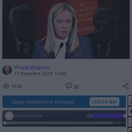
di
Luigi Bisignani
17 Dicembre 2023, 14:00
10.8k
38
Segui nicolaporro.it su Google
CLICCA QUI
Ascolta l'articolo
0:00
/
--:--