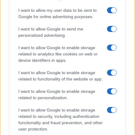
israeliane impegnate nel recupero del corpo del
I want to allow my user data to be sent to
soldato
Oron Shaul
, detenuto a Gaza dal 2014.
Google for online advertising purposes.
Era rimasto ucciso in una imboscata di Hamas
I want to allow Google to send me
nella guerra scoppiata più di dieci anni fa.
personalized advertising.
I want to allow Google to enable storage
related to analytics like cookies on web or
“Noi e le fazioni della resistenza dichiariamo il
device identifiers in apps.
nostro pieno impegno all’accordo di cessate il
I want to allow Google to enable storage
fuoco, sottolineando che tutto ciò è subordinato
related to functionality of the website or app.
all’impegno del nemico”, ha dichiarato Abu
Obeida, portavoce del braccio armato Ezzedine al-
I want to allow Google to enable storage
related to personalization.
Qassam.
I want to allow Google to enable storage
related to security, including authentication
Le tensioni interne in Israele, tuttavia, mettono in
functionality and fraud prevention, and other
luce una realtà politica frammentata. Le proposte
user protection.
di alcuni esponenti del governo, tra cui Bezalel