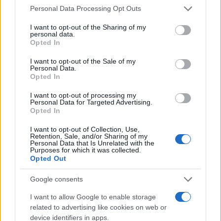
giornata è stata segnata anche dall’ingresso di
100
Personal Data Processing Opt Outs
camion carichi di aiuti umanitari a Gaza
.
Questa apertura, essenziale per alleviare le
I want to opt-out of the Sharing of my
personal data.
condizioni di migliaia di sfollati che si
Opted In
apprestavano a ritornare nelle proprie abitazioni,
I want to opt-out of the Sale of my
rientrava tra i dettagli dell’accordo siglato pochi
Personal Data.
Opted In
giorni fa in una regione segnata da 15 mesi di
conflitto.
I want to opt-out of processing my
Personal Data for Targeted Advertising.
Opted In
I want to opt-out of Collection, Use,
Retention, Sale, and/or Sharing of my
L’accordo di tregua
prevede inoltre l’impegno a
Personal Data that Is Unrelated with the
Purposes for which it was collected.
liberare 90 prigionieri palestinesi, incluse 69
Opted Out
donne e 21 bambini, detenuti nelle carceri
israeliane. Si tratta di cittadini che provengono da
Google consents
Gerusalemme Est e dalla Cisgiordania.
I want to allow Google to enable storage
related to advertising like cookies on web or
device identifiers in apps.
Un’ulteriore azione parallela ha visto le forze