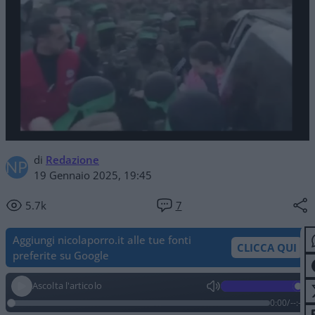
di
Redazione
19 Gennaio 2025, 19:45
5.7k
7
Aggiungi nicolaporro.it alle tue fonti
CLICCA QUI
preferite su Google
Ascolta l'articolo
0:00
/
--:--