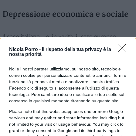
Depressione economica e sociale
Il caso italiano – e, in verità, il caso europeo –,
però, non ricade nemmeno in questa tipologia ma
Nicola Porro -
Il rispetto della tua privacy è la
in una terza più disastrosa: quella del danno e
nostra priorità
della beffa. Difatti, dopo un anno di chiusure,
pratiche e culturali, non abbiamo ottenuto alcun
Noi e i nostri partner utilizziamo, sul nostro sito, tecnologie
come i cookie per personalizzare contenuti e annunci, fornire
risultato tranne uno: la depressione economica e
funzionalità per social media e analizzare il nostro traffico.
sociale dell’Italia. Dunque, non sarà il caso di
Facendo clic di seguito si acconsente all'utilizzo di questa
cambiare finalmente strada? Il nuovo
governo
tecnologia. Puoi cambiare idea e modificare le tue scelte sul
consenso in qualsiasi momento ritornando su questo sito
Draghi
si è sobbarcato un’eredità disastrosa. Ne
siamo consapevoli. Tuttavia, non possiamo
Please note that this website/app uses one or more Google
sempre giustificare l’immobilismo del presente
services and may gather and store information including but
not limited to your visit or usage behaviour. You may click to
con le irresponsabilità del passato. Pur
grant or deny consent to Google and its third-party tags to
considerando, come è giusto fare, i limiti della