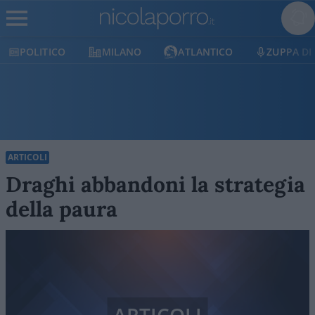
POLITICO
MILANO
ATLANTICO
ZUPPA DI
ARTICOLI
Draghi abbandoni la strategia
della paura