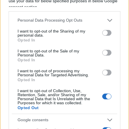
use your data for below specified purposes in below Google
situazione è necessario prendere atto che il
consent section.
dovere del governo è mettere in chiaro che
Personal Data Processing Opt Outs
l’epidemia da Covid-19 produce un problema di
amministrazione sanitaria e dopo, solo dopo, un
I want to opt-out of the Sharing of my
personal data.
problema di ordine clinico. È compito del
Opted In
governo, quindi, ristabilire l’ordine dei fattori che,
I want to opt-out of the Sale of my
almeno per una volta, se invertito muta
Personal Data.
Opted In
radicalmente il risultato.
I want to opt-out of processing my
Personal Data for Targeted Advertising.
Cultura statalista, morte della
Opted In
libertà
I want to opt-out of Collection, Use,
Retention, Sale, and/or Sharing of my
Personal Data that Is Unrelated with the
L’idea di usare la paura come leva politica ed
Purposes for which it was collected.
elevarla addirittura a strumento di governo al fine
Opted Out
di controllare la società e impedire il
Google consents
sovraffollamento negli ospedali e nelle terapie