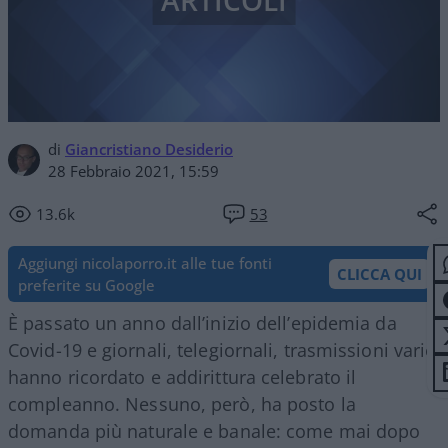
ARTICOLI
di
Giancristiano Desiderio
28 Febbraio 2021, 15:59
13.6k
53
Aggiungi nicolaporro.it alle tue fonti
CLICCA QUI
preferite su Google
È passato un anno dall’inizio dell’epidemia da
Covid-19 e giornali, telegiornali, trasmissioni varie
hanno ricordato e addirittura celebrato il
compleanno. Nessuno, però, ha posto la
domanda più naturale e banale: come mai dopo