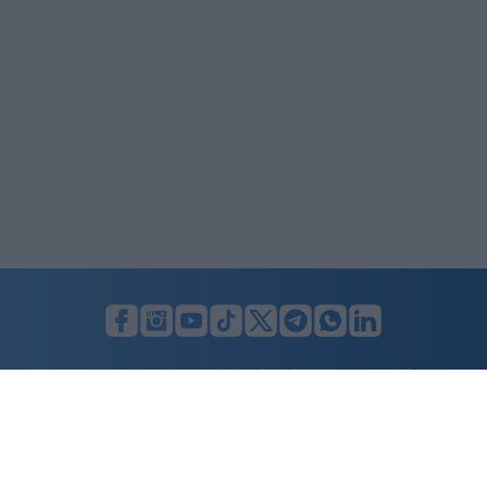
LUNIFIN S.r.l. a socio unico. Sede legale Milano, Largo F. Richini, 2/A,
20122 (MI), C.F./P.Iva en. 07174900154, REA cap. soc. euro 10.000,00
i.v.
Home
Advertising
Condizioni d’uso
Privacy Policy