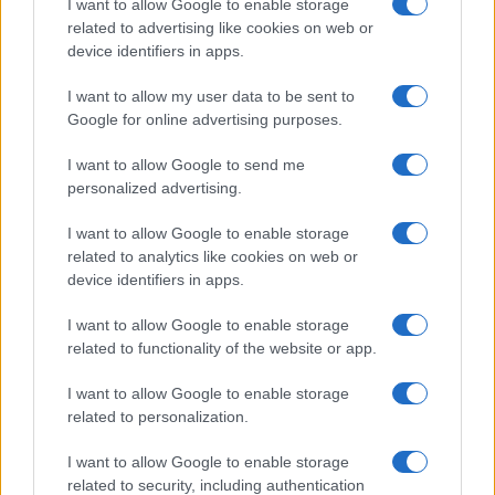
I want to allow Google to enable storage
intensive va abbandonata per due motivi
related to advertising like cookies on web or
lampanti: non produce risultati e non è più
device identifiers in apps.
temporalmente e materialmente sostenibile. Per
impedire che l’infezione e gli infetti arrivino in
I want to allow my user data to be sent to
Google for online advertising purposes.
ospedale serve il filtro della medicina di base
organizzata sul territorio. Si dirà che la medicina
I want to allow Google to send me
di base non si crea dall’oggi al domani. Ma un
personalized advertising.
anno di tempo non è l’oggi e il domani. Conviene,
I want to allow Google to enable storage
semmai si sia iniziato, accelerare su questo
related to analytics like cookies on web or
punto. Per questo
il cambio del vertice del
device identifiers in apps.
ministero era necessario
: per cambiare politica
I want to allow Google to enable storage
non si può non cambiare il ministro.
related to functionality of the website or app.
I want to allow Google to enable storage
#COVID
#ECONOMIA
#GIUSEPPE CONTE
related to personalization.
#LIBERTÀ
#LOCKDOWN
#MARIO DRAGHI
#VIRUS
I want to allow Google to enable storage
related to security, including authentication