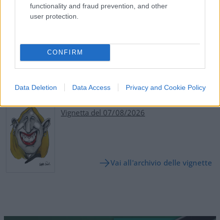
Pagina
PAGINA
functionality and fraud prevention, and other
Precedente
SUCCESSIVA
user protection.
53
CONFIRM
Leggi i commenti
Data Deletion
Data Access
Privacy and Cookie Policy
SEDUTE SATIRICHE
Vignetta del 07/08/2026
Vai all'archivio delle vignette