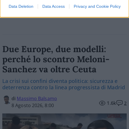
Vai all'archivio delle vignette
Data Deletion
Data Access
Privacy and Cookie Policy
Due Europe, due modelli:
perché lo scontro Meloni-
Sanchez va oltre Ceuta
La crisi sui confini diventa politica: sicurezza e
deterrenza contro la linea progressista di Madrid
di
Massimo Balsamo
1.6k
2
8 Agosto 2026, 8:00