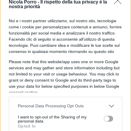
Nicola Porro -
Il rispetto della tua privacy è la
nostra priorità
L’unico argomento che ha la sinistra da oltre
vent’anni è questo: “Al lupo, al lupo!”
. Per la
Noi e i nostri partner utilizziamo, sul nostro sito, tecnologie
come i cookie per personalizzare contenuti e annunci, fornire
sinistra il compito che ha la destra è quello di far
funzionalità per social media e analizzare il nostro traffico.
risaltare la bellezza della sinistra. In Italia non si è
Facendo clic di seguito si acconsente all'utilizzo di questa
affermata la democrazia dell’alternanza perché la
tecnologia. Puoi cambiare idea e modificare le tue scelte sul
consenso in qualsiasi momento ritornando su questo sito
sinistra ha sempre sistematicamente demonizzato
l’avversario trasformandolo in un pericolo per la
Please note that this website/app uses one or more Google
civiltà. La eliminazione per via giudiziaria di
Silvio
services and may gather and store information including but
not limited to your visit or usage behaviour. You may click to
Berlusconi
non è un incidente di percorso ma la
grant or deny consent to Google and its third-party tags to
conclusione di un percorso preciso che nacque
use your data for below specified purposes in below Google
proprio mettendo da subito nel mirino della
consent section.
magistratura Berlusconi e Forza Italia. È davvero
Personal Data Processing Opt Outs
un miracolo che, dopo essere passati davanti a un
tale “plotone di esecuzione”, sia
Berlusconi
sia
I want to opt-out of the Sharing of my
personal data.
Forza Italia siano ancora in piedi.
Opted In