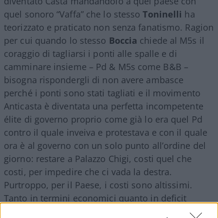
diventato Casta mandandolo a quel paese con
quel sonoro “Vaffa” che lo stesso
Toninelli
ha
teorizzato e praticato non senza fanatismo. Ragion
per cui quando lo stesso
Boccia
chiede al M5s il
coraggio di tagliarsi i ponti alle spalle e di
camminare insieme – Pd & M5s come B&B –
bisogna rispondergli di non avere ambasce
perché i ponti sono stati tagliati e il movimento
Anticasta è diventata una perfetta incompetente
élite di governo proprio come già lo era quel Pd
contro il quale inveiva e protestava e con il quale
ora è al governo con un solo punto all’ordine del
giorno: restare a Palazzo Chigi, costi quel che
costi, per impedire che ci vada la destra.
Purtroppo, per il Paese, i costi sono altissimi.
Tanto in termini economici quanto in deficit
democratico.