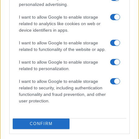
personalized advertising.
#BONUS VACANZE
#CENTRODESTRA
I want to allow Google to enable storage
#GIUSEPPE CONTE
#GOVERNO
#POTERE
related to analytics like cookies on web or
device identifiers in apps.
#SINISTRA
I want to allow Google to enable storage
Pagina
PAGINA
Precedente
related to functionality of the website or app.
SUCCESSIVA
I want to allow Google to enable storage
related to personalization.
40
I want to allow Google to enable storage
Leggi i commenti
related to security, including authentication
functionality and fraud prevention, and other
user protection.
SEDUTE SATIRICHE
Vignetta del 07/08/2026
CONFIRM