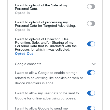
I want to opt-out of the Sale of my
Personal Data.
Opted In
Quando
Giuseppe Conte
, presidente del
Consiglio, cerca di giustificare il proprio
I want to opt-out of processing my
Personal Data for Targeted Advertising.
imbarazzante presente usando il passato
Opted In
definendolo “ventennio perduto” è necessario
I want to opt-out of Collection, Use,
sottolineare che quel ventennio perduto, bruciato,
Retention, Sale, and/or Sharing of my
Personal Data that Is Unrelated with the
vanificato, cristallizzato è opera proprio della
Purposes for which it was collected.
Opted Out
sinistra che lo sostiene e che attraverso la
demonizzazione dell’avversario politico
Google consents
trasformato in nemico di civiltà ha
I want to allow Google to enable storage
sistematicamente mobilitato la piazza per fermare
related to advertising like cookies on web or
ogni pur timida riforma liberale e, in particolare,
device identifiers in apps.
le riforme del lavoro per conservare in modo
I want to allow my user data to be sent to
reazionario il grande impianto statale-sindacale
Google for online advertising purposes.
della società italiana che appartiene più al
Novecento che al nuovo millennio.
I want to allow Google to send me