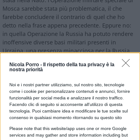
Mosca sarebbe stata più problematica, il che
farebbe concludere il contrario di quel che ho
detto nella frase appena precedente. Eppure no:
in quella Operazione la Russia ha potuto rendere
inoffensive diverse basi militari presenti in
Ucraina, una presenza minacciosa per la Russia,
alla luce della Storia passata che ho ricordato
Nicola Porro -
Il rispetto della tua privacy è la
all’inizio. Il rapporto di forze Nato/Russia è
nostra priorità
smodatamente svantaggioso per quest’ultima e, in
caso di conflitto, questa soccomberebbe. E con
Noi e i nostri partner utilizziamo, sul nostro sito, tecnologie
come i cookie per personalizzare contenuti e annunci, fornire
essa il pianeta, perché
Vladimir
Putin
è stato
funzionalità per social media e analizzare il nostro traffico.
chiaro in proposito: alla Russia non interessa un
Facendo clic di seguito si acconsente all'utilizzo di questa
pianeta senza la Russia. Ma, in caso – più
tecnologia. Puoi cambiare idea e modificare le tue scelte sul
probabile – di non conflitto, vi sarebbero stati
consenso in qualsiasi momento ritornando su questo sito
anni di atmosfera irrespirabile, peggiori degli anni
Please note that this website/app uses one or more Google
della Guerra Fredda. Se solo Zelensky, già nel
services and may gather and store information including but