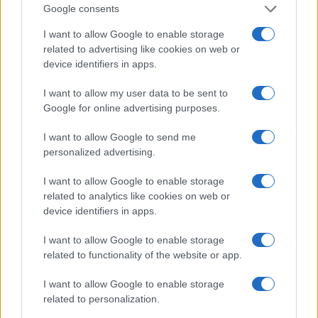
Google consents
Avrei una proposta. Anziché armarsi contro la
I want to allow Google to enable storage
Russia
(contro chi, sennò, lo farebbe la Ue), si è
related to advertising like cookies on web or
pensato alla possibilità di includere la Russia nella
device identifiers in apps.
Ue? Dopotutto, Russia e Ue hanno interessi
I want to allow my user data to be sent to
comuni e complementari: la Ue ha bisogno delle
Google for online advertising purposes.
materie prime ed energetiche della Russia, e a
I want to allow Google to send me
questa fan comodo i prodotti industriali della Ue.
personalized advertising.
La convivenza pacifica converrebbe a tutti, e la
Russia (e l’Ucraina, naturalmente) nella Ue
I want to allow Google to enable storage
potrebbe essere un buon passo. Almeno finché si
related to analytics like cookies on web or
device identifiers in apps.
è convinti che la Ue sia una buona idea di suo,
cosa di cui io, personalmente, per molte altre
I want to allow Google to enable storage
ragioni, dubito fortemente. Ma almeno, finché la
related to functionality of the website or app.
Ue rimane una fissazione
, forse conviene averci
I want to allow Google to enable storage
dentro anche la Russia
. Lo stesso potrebbe
related to personalization.
valere per la Nato.