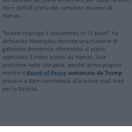
ritiro dell’Idf prima del completo disarmo di
Hamas.
“Israele respinge il documento in 15 punti”, ha
dichiarato Netanyahu durante una riunione di
gabinetto domenica, riferendosi al piano
approvato il mese scorso da Hamas. Una
posizione netta che pesa, perché arriva proprio
mentre il
Board of Peace
sostenuto da Trump
provava a dare concretezza alla nuova road map
per la Striscia.