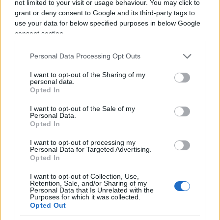
not limited to your visit or usage behaviour. You may click to
febbraio 2022, avesse accettato di mantenere la
grant or deny consent to Google and its third-party tags to
solenne promessa del 16 luglio 1990 ove Ucraina
use your data for below specified purposes in below Google
prometteva di
restar fuori dalla Nato
, questi tre
consent section.
anni li avremmo raccontati diversamente.
Personal Data Processing Opt Outs
I want to opt-out of the Sharing of my
personal data.
Se è la pace quel che si vuole, se è la pace quel
Opted In
che veramente si vuole, è necessario che da
I want to opt-out of the Sale of my
nessuna delle parti si mettano in atto azioni
Personal Data.
Opted In
minacciose. Il rafforzamento delle nostre presunte
difese è una di quelle azioni, perché ha tutta l’aria
I want to opt-out of processing my
Personal Data for Targeted Advertising.
di essere
un rafforzamento delle nostre
Opted In
capacità di offesa
.
Il piano di von der Leyen
I want to opt-out of Collection, Use,
andava respinto al mittente
, tanto più che la
Retention, Sale, and/or Sharing of my
Personal Data that Is Unrelated with the
donna ha già dimostrato ampie incapacità in ogni
Purposes for which it was collected.
Opted Out
altro settore da ella toccato.