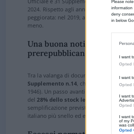
Ufficiale e 31 Supplementi, per un totale d
Please note
information 
2024. Rispetto agli anni precedenti alla p
deny consent
peggiorata: nel 2019, a parità di pubblica
in below Go
meno.
Una buona notizia: cancellat
Persona
prerepubblicane
I want t
Opted 
Tra la valanga di documenti, una notizia po
I want t
Supplemento n.14
, che ha
abrogato 30.
Opted 
1946). Un passo avanti verso la semplific
I want 
del
28% dello stock legislativo naziona
Advertis
Opted 
semplificazione previsto anche dal PNRR, 
italiano più snello ed efficiente.
I want t
of my P
was col
Opted 