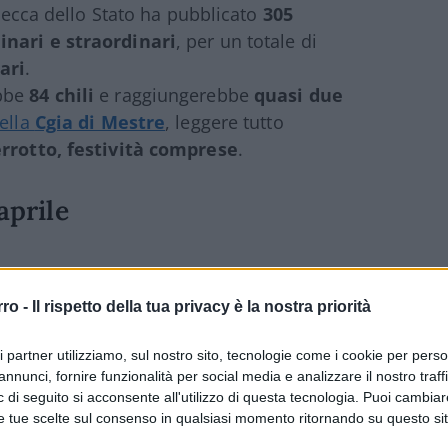
 Zecca dello Stato ha pubblicato
305
nari e straordinari
, per un totale di
ari
.
ebbe
84 chili
e raggiungerebbe
quasi due
della
Cgia di Mestre
, leggere tutto
errotto, festività comprese
.
aprile
le
, con la pubblicazione del
Supplemento
rro -
Il rispetto della tua privacy è la nostra priorità
dabilità fiscale (Isa)
: un tomo di
5.157
sso a dura prova imprese, commercialisti
ri partner utilizziamo, sul nostro sito, tecnologie come i cookie per pers
ricarsi in un labirinto di dati e tabelle.
annunci, fornire funzionalità per social media e analizzare il nostro traff
 di seguito si acconsente all'utilizzo di questa tecnologia. Puoi cambiar
e tue scelte sul consenso in qualsiasi momento ritornando su questo si
ati pubblicati 227 numeri della Gazzetta