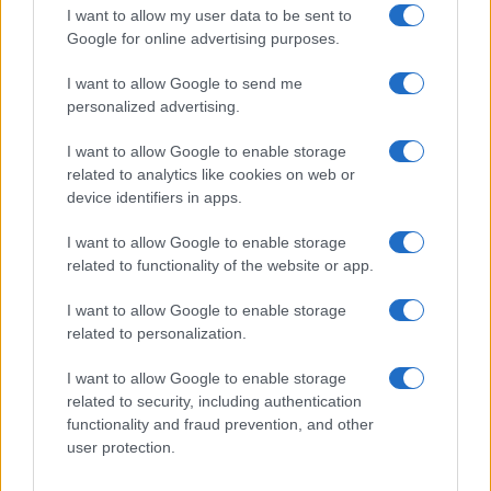
I want to allow my user data to be sent to
il caso
Google for online advertising purposes.
I want to allow Google to send me
di
Redazione
3.4k
personalized advertising.
26 Dicembre 2022, 10:42
I want to allow Google to enable storage
related to analytics like cookies on web or
device identifiers in apps.
I want to allow Google to enable storage
related to functionality of the website or app.
nicolaporro.it
I want to allow Google to enable storage
related to personalization.
I want to allow Google to enable storage
related to security, including authentication
functionality and fraud prevention, and other
user protection.
Nel Mondiale della vergogna è