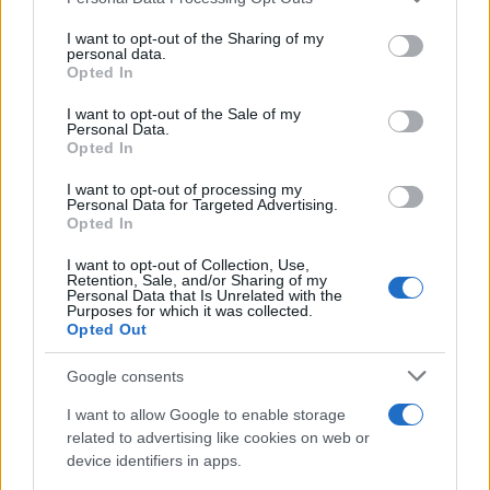
Quanto vale Napoli-Juve?
I want to opt-out of the Sharing of my
personal data.
Opted In
di
Leopoldo Gasbarro
3.5k
13 Gennaio 2023, 17:34
I want to opt-out of the Sale of my
Personal Data.
Opted In
I want to opt-out of processing my
Personal Data for Targeted Advertising.
Opted In
I want to opt-out of Collection, Use,
Retention, Sale, and/or Sharing of my
Personal Data that Is Unrelated with the
nicolaporro.it
Purposes for which it was collected.
Opted Out
Google consents
I want to allow Google to enable storage
related to advertising like cookies on web or
Juventus. La Procura di Torino
device identifiers in apps.
“induce” la Procura sportiva a riaprire