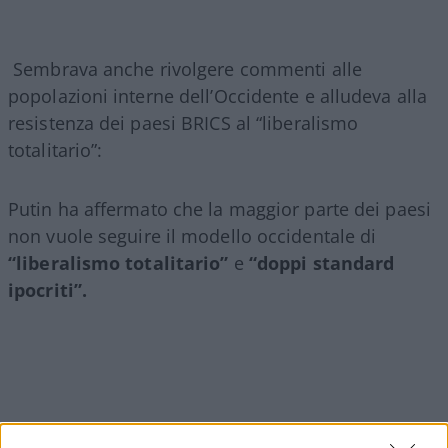
Sembrava anche rivolgere commenti alle
popolazioni interne dell’Occidente e alludeva alla
resistenza dei paesi BRICS al “liberalismo
totalitario”:
Putin ha affermato che la maggior parte dei paesi
non vuole seguire il modello occidentale di
“liberalismo totalitario”
e
“doppi standard
ipocriti”.
Video