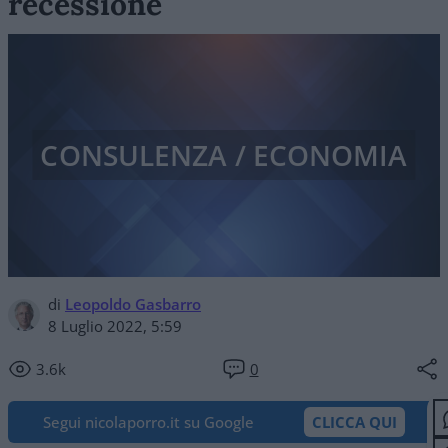
recessione
CONSULENZA / ECONOMIA
di
Leopoldo Gasbarro
8 Luglio 2022, 5:59
3.6k
0
Segui nicolaporro.it su Google
CLICCA QUI