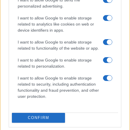
la Russia ha circa 900.000 militari attivi tra terra,
personalized advertising.
mare e aria – con circa due milioni di riservisti per
I want to allow Google to enable storage
l’avvio – Mosca ha almeno la forza lavoro in grado
related to analytics like cookies on web or
di sostenere la guerra in Ucraina. Si ipotizza anche
device identifiers in apps.
che la Bielorussia possa aderire in qualsiasi
I want to allow Google to enable storage
momento.
related to functionality of the website or app.
I want to allow Google to enable storage
related to personalization.
I want to allow Google to enable storage
related to security, including authentication
functionality and fraud prevention, and other
user protection.
CONFIRM