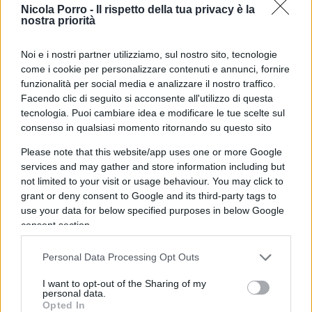
Player
Nicola Porro -
Il rispetto della tua privacy è la
nostra priorità
Noi e i nostri partner utilizziamo, sul nostro sito, tecnologie
come i cookie per personalizzare contenuti e annunci, fornire
funzionalità per social media e analizzare il nostro traffico.
Facendo clic di seguito si acconsente all'utilizzo di questa
tecnologia. Puoi cambiare idea e modificare le tue scelte sul
consenso in qualsiasi momento ritornando su questo sito
Please note that this website/app uses one or more Google
00:00
00:36
services and may gather and store information including but
not limited to your visit or usage behaviour. You may click to
grant or deny consent to Google and its third-party tags to
use your data for below specified purposes in below Google
consent section.
Personal Data Processing Opt Outs
I want to opt-out of the Sharing of my
“Le persone nella maggior parte dei paesi non
personal data.
Opted In
vogliono una vita e un futuro del genere”, ha