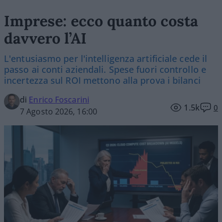
Imprese: ecco quanto costa
davvero l’AI
L'entusiasmo per l'intelligenza artificiale cede il
passo ai conti aziendali. Spese fuori controllo e
incertezza sul ROI mettono alla prova i bilanci
di
Enrico Foscarini
1.5k
0
7 Agosto 2026, 16:00