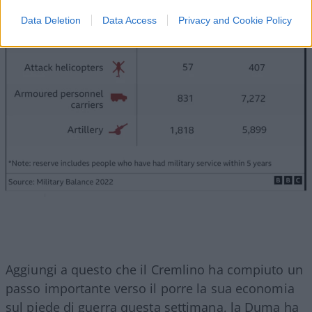
Data Deletion
Data Access
Privacy and Cookie Policy
Aggiungi a questo che il Cremlino ha compiuto un
passo importante verso il porre la sua economia
sul piede di guerra questa settimana, la Duma ha