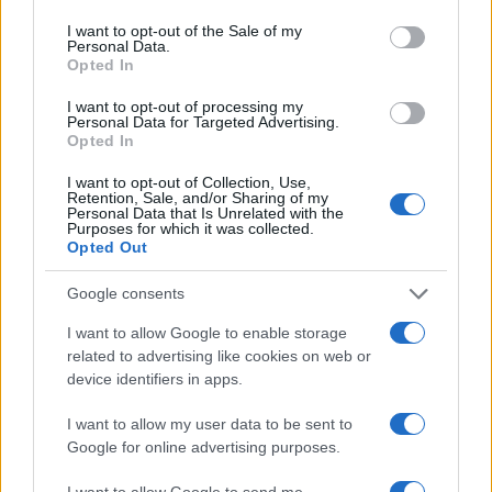
detto.
I want to opt-out of the Sale of my
Personal Data.
Opted In
La retorica di Putin, così come quella dei suoi
I want to opt-out of processing my
massimi funzionari della sicurezza nazionale, è
Personal Data for Targeted Advertising.
Opted In
diventata più audace, soprattutto dopo che le
forze russe hanno catturato tutta la provincia di
I want to opt-out of Collection, Use,
Retention, Sale, and/or Sharing of my
Luhansk, dopo la ritirata dell’Ucraina dalla città di
Personal Data that Is Unrelated with the
Purposes for which it was collected.
Lysychansk. Le truppe russe e i loro alleati
Opted Out
separatisti ucraini dovrebbero ora spingere per
Google consents
liberare tutto il Donbas, con un assedio contro la
città strategicamente situata di Kramatorsk
I want to allow Google to enable storage
related to advertising like cookies on web or
iniziato questa settimana.
device identifiers in apps.
Ricordiamo anche che, dato che la forza di
I want to allow my user data to be sent to
Google for online advertising purposes.
invasione russa iniziale contava circa 190.000
soldati e che secondo la maggior parte delle stime
I want to allow Google to send me